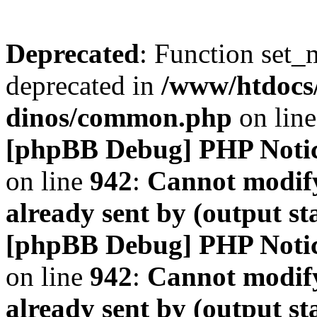
Deprecated
: Function set_
deprecated in
/www/htdocs
dinos/common.php
on lin
[phpBB Debug] PHP Noti
on line
942
:
Cannot modify
already sent by (output s
[phpBB Debug] PHP Noti
on line
942
:
Cannot modify
already sent by (output s