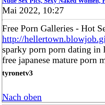
Nude Sex Pics, Sexy Naked Women, H
Mai 2022, 10:27
Free Porn Galleries - Hot S
http://hellertown.blowjob.
sparky porn porn dating in 
free japanese mature porn 
tyronetv3
Nach oben