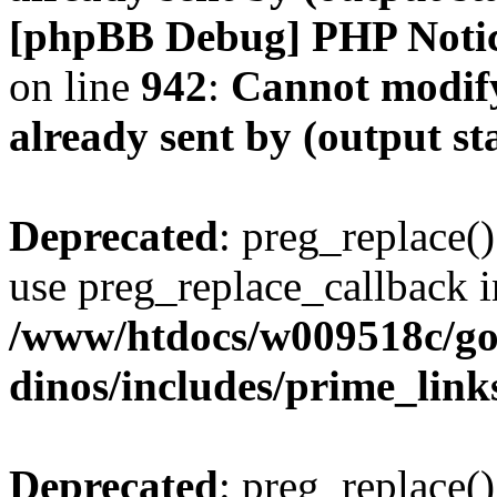
[phpBB Debug] PHP Noti
on line
942
:
Cannot modify
already sent by (output s
Deprecated
: preg_replace()
use preg_replace_callback i
/www/htdocs/w009518c/go
dinos/includes/prime_link
Deprecated
: preg_replace()