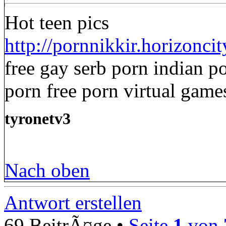
Hot teen pics
http://pornnikkir.horizonc
free gay serb porn indian 
porn free porn virtual games 
tyronetv3
Nach oben
Antwort erstellen
69 BeitrÃ¤ge •
Seite
1
von