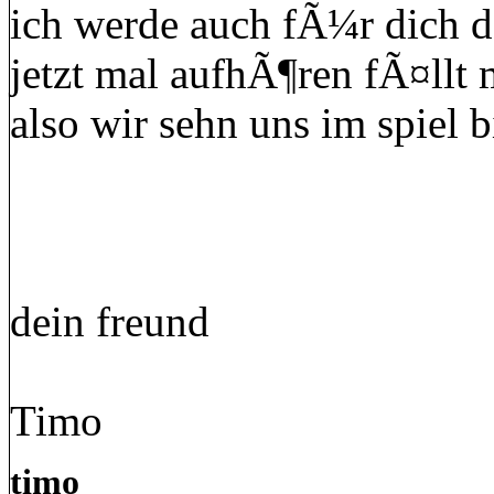
ich werde auch fÃ¼r dich da
jetzt mal aufhÃ¶ren fÃ¤llt 
also wir sehn uns im spiel b
dein freund
Timo
timo