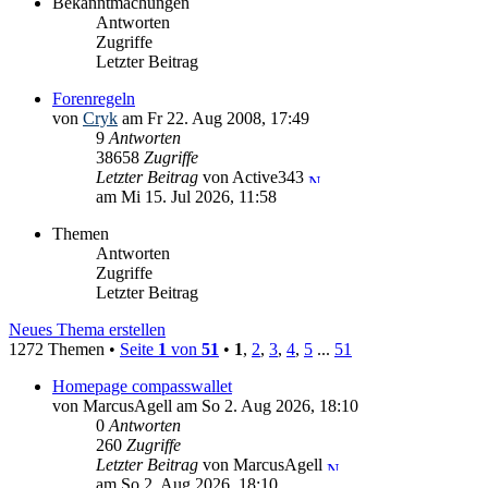
Bekanntmachungen
Antworten
Zugriffe
Letzter Beitrag
Forenregeln
von
Cryk
am Fr 22. Aug 2008, 17:49
9
Antworten
38658
Zugriffe
Letzter Beitrag
von Active343
am Mi 15. Jul 2026, 11:58
Themen
Antworten
Zugriffe
Letzter Beitrag
Neues Thema erstellen
1272 Themen •
Seite
1
von
51
•
1
,
2
,
3
,
4
,
5
...
51
Homepage compasswallet
von MarcusAgell am So 2. Aug 2026, 18:10
0
Antworten
260
Zugriffe
Letzter Beitrag
von MarcusAgell
am So 2. Aug 2026, 18:10