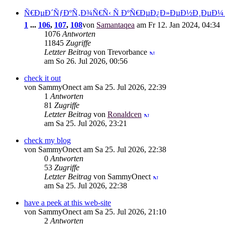
Ñ€ÐµÐ´ÑƒÐºÑ‚Ð¾Ñ€Ñ‹ Ñ ÐºÑ€ÐµÐ¿Ð»ÐµÐ½Ð¸ÐµÐ¼
1
...
106
,
107
,
108
von
Samantaqea
am Fr 12. Jan 2024, 04:34
1076
Antworten
11845
Zugriffe
Letzter Beitrag
von Trevorbance
am So 26. Jul 2026, 00:56
check it out
von SammyOnect am Sa 25. Jul 2026, 22:39
1
Antworten
81
Zugriffe
Letzter Beitrag
von
Ronaldcen
am Sa 25. Jul 2026, 23:21
check my blog
von SammyOnect am Sa 25. Jul 2026, 22:38
0
Antworten
53
Zugriffe
Letzter Beitrag
von SammyOnect
am Sa 25. Jul 2026, 22:38
have a peek at this web-site
von SammyOnect am Sa 25. Jul 2026, 21:10
2
Antworten