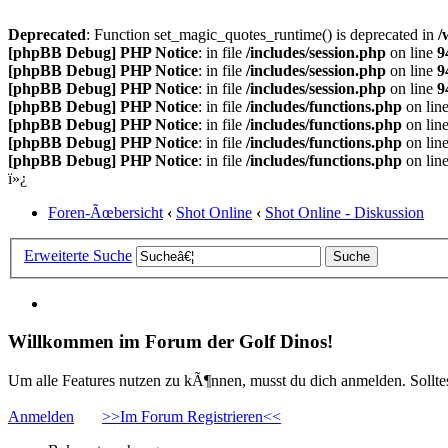
Deprecated
: Function set_magic_quotes_runtime() is deprecated in
/
[phpBB Debug] PHP Notice
: in file
/includes/session.php
on line
9
[phpBB Debug] PHP Notice
: in file
/includes/session.php
on line
9
[phpBB Debug] PHP Notice
: in file
/includes/session.php
on line
9
[phpBB Debug] PHP Notice
: in file
/includes/functions.php
on lin
[phpBB Debug] PHP Notice
: in file
/includes/functions.php
on lin
[phpBB Debug] PHP Notice
: in file
/includes/functions.php
on lin
[phpBB Debug] PHP Notice
: in file
/includes/functions.php
on lin
ï»¿
Foren-Ãœbersicht
‹
Shot Online
‹
Shot Online - Diskussion
Erweiterte Suche
Willkommen im Forum der Golf Dinos!
Um alle Features nutzen zu kÃ¶nnen, musst du dich anmelden. Solltest
Anmelden
>>Im Forum Registrieren<<