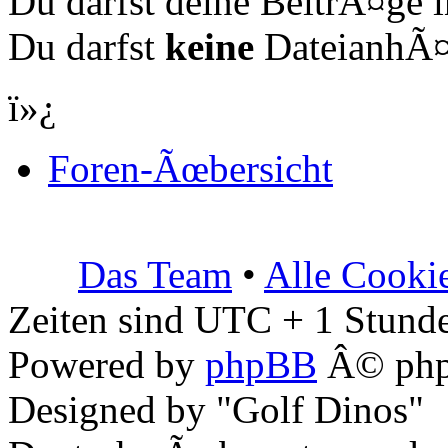
Du darfst deine BeitrÃ¤ge
Du darfst
keine
DateianhÃ¤n
ï»¿
Foren-Ãœbersicht
Das Team
•
Alle Cooki
Zeiten sind UTC + 1 Stunde
Powered by
phpBB
Â© php
Designed by "Golf Dinos"