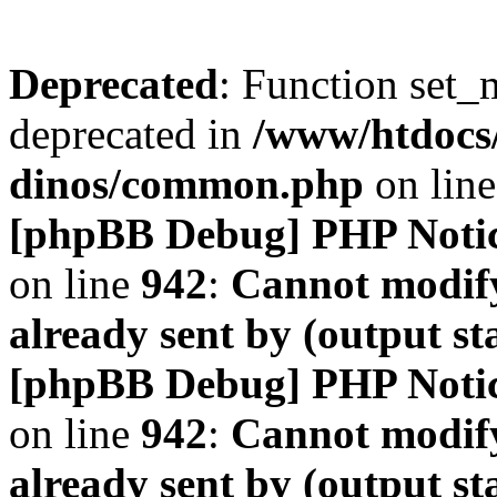
Deprecated
: Function set_
deprecated in
/www/htdocs
dinos/common.php
on lin
[phpBB Debug] PHP Noti
on line
942
:
Cannot modify
already sent by (output s
[phpBB Debug] PHP Noti
on line
942
:
Cannot modify
already sent by (output s