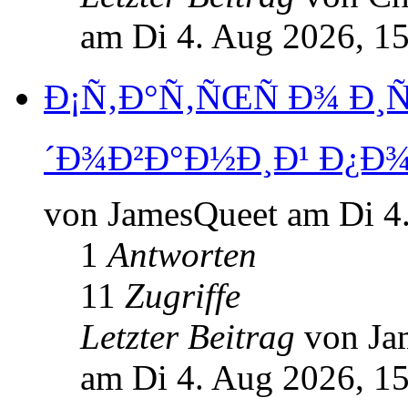
am Di 4. Aug 2026, 1
Ð¡Ñ‚Ð°Ñ‚ÑŒÑ Ð¾ Ð¸
´Ð¾Ð²Ð°Ð½Ð¸Ð¹ Ð¿Ð¾
von JamesQueet am Di 4
1
Antworten
11
Zugriffe
Letzter Beitrag
von J
am Di 4. Aug 2026, 1