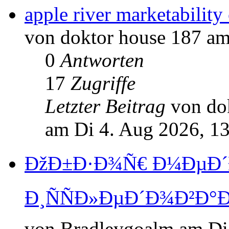
apple river marketability 
von doktor house 187 am
0
Antworten
17
Zugriffe
Letzter Beitrag
von do
am Di 4. Aug 2026, 1
ÐžÐ±Ð·Ð¾Ñ€ Ð¼ÐµÐ´
Ð¸ÑÑÐ»ÐµÐ´Ð¾Ð²Ð°
von Bradleygoalm am Di