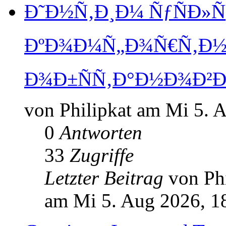
Ð˜Ð½Ñ‚Ð¸Ð¼ ÑƒÑÐ»Ñ
ÐºÐ¾Ð¼Ñ„Ð¾Ñ€Ñ‚Ð½
Ð¾Ð±ÑÑ‚Ð°Ð½Ð¾Ð²Ð
von Philipkat am Mi 5. 
0
Antworten
33
Zugriffe
Letzter Beitrag
von Ph
am Mi 5. Aug 2026, 1