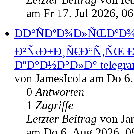
am Fr 17. Jul 2026, 06
ÐÐ°ÑÐºÐ¾Ð»ÑŒÐºÐ
Ð²Ñ‹Ð±Ð¸Ñ€Ð°Ñ‚ÑŒ 
ÐºÐ°Ð½Ð°Ð»Ð° telegra
von JamesIcola am Do 6.
0
Antworten
1
Zugriffe
Letzter Beitrag
von Ja
am Do 6. Aug 2026, 0