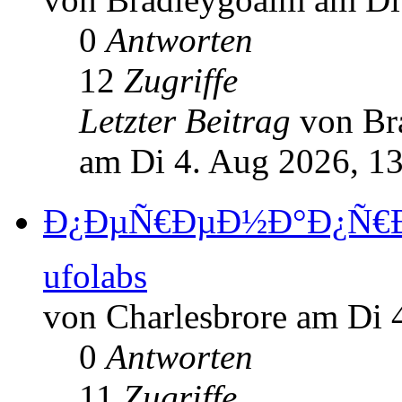
0
Antworten
12
Zugriffe
Letzter Beitrag
von Br
am Di 4. Aug 2026, 1
Ð¿ÐµÑ€ÐµÐ½Ð°Ð¿Ñ€Ð°
ufolabs
von Charlesbrore am Di 
0
Antworten
11
Zugriffe