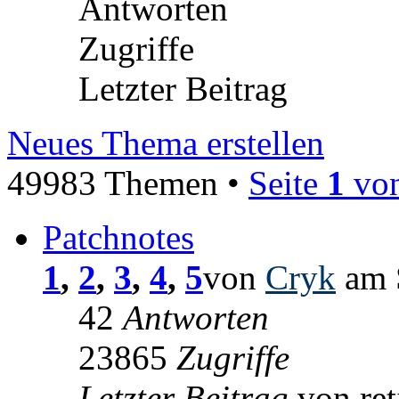
Antworten
Zugriffe
Letzter Beitrag
Neues Thema erstellen
49983 Themen •
Seite
1
vo
Patchnotes
1
,
2
,
3
,
4
,
5
von
Cryk
am 
42
Antworten
23865
Zugriffe
Letzter Beitrag
von re