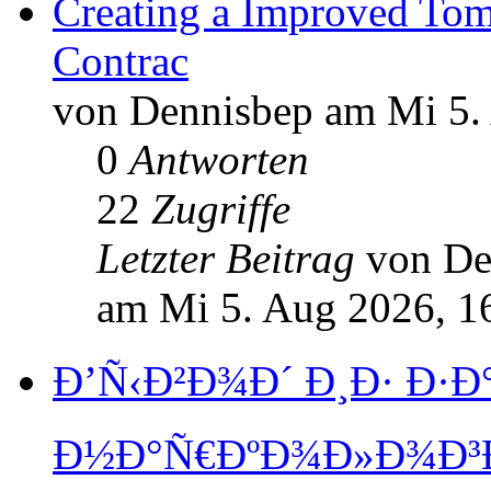
Creating a Improved Tom
Contrac
von Dennisbep am Mi 5.
0
Antworten
22
Zugriffe
Letzter Beitrag
von D
am Mi 5. Aug 2026, 1
Ð’Ñ‹Ð²Ð¾Ð´ Ð¸Ð· Ð·Ð
Ð½Ð°Ñ€ÐºÐ¾Ð»Ð¾Ð³Ð