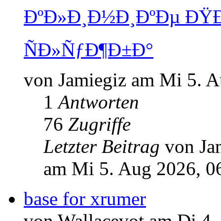
ÐºÐ»Ð¸Ð½Ð¸ÐºÐµ Ð
ÑÐ»ÑƒÐ¶Ð±Ð°
von Jamiegiz am Mi 5. A
1
Antworten
76
Zugriffe
Letzter Beitrag
von Ja
am Mi 5. Aug 2026, 0
base for xrumer
von Wallacevot am Di 4.