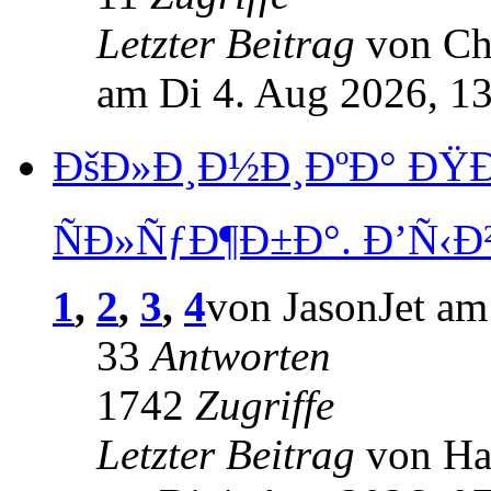
Letzter Beitrag
von Ch
am Di 4. Aug 2026, 1
ÐšÐ»Ð¸Ð½Ð¸ÐºÐ° Ð
ÑÐ»ÑƒÐ¶Ð±Ð°. Ð’Ñ‹Ð
1
,
2
,
3
,
4
von JasonJet am
33
Antworten
1742
Zugriffe
Letzter Beitrag
von Ha