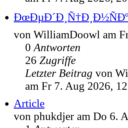
ÐœÐµÐ´Ð¸Ñ†Ð¸Ð½ÑÐº
von WilliamDoowl am Fr
0
Antworten
26
Zugriffe
Letzter Beitrag
von W
am Fr 7. Aug 2026, 12
Article
von phukdjer am Do 6. A