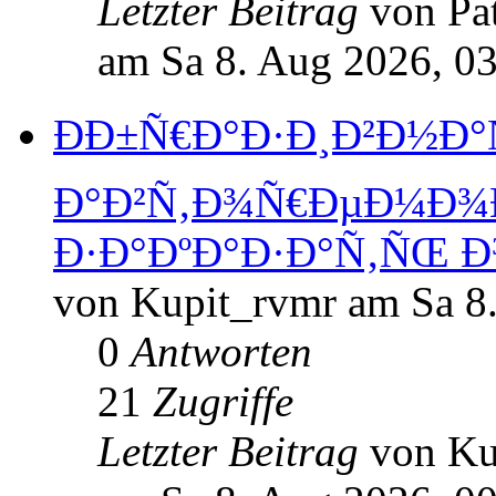
Letzter Beitrag
von Pa
am Sa 8. Aug 2026, 0
ÐÐ±Ñ€Ð°Ð·Ð¸Ð²Ð½Ð°Ñ
Ð°Ð²Ñ‚Ð¾Ñ€ÐµÐ¼Ð¾Ð
Ð·Ð°ÐºÐ°Ð·Ð°Ñ‚ÑŒ 
von Kupit_rvmr am Sa 8
0
Antworten
21
Zugriffe
Letzter Beitrag
von Ku