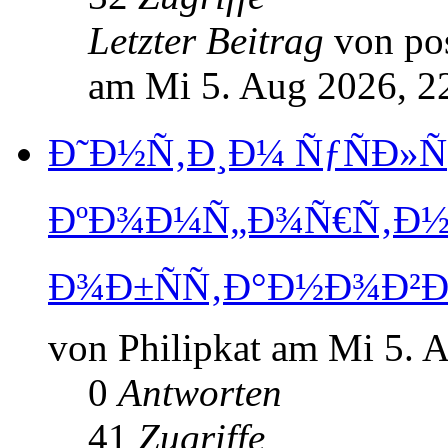
Letzter Beitrag
von po
am Mi 5. Aug 2026, 2
Ð˜Ð½Ñ‚Ð¸Ð¼ ÑƒÑÐ»Ñ
ÐºÐ¾Ð¼Ñ„Ð¾Ñ€Ñ‚Ð½
Ð¾Ð±ÑÑ‚Ð°Ð½Ð¾Ð²Ð
von Philipkat am Mi 5. 
0
Antworten
41
Zugriffe