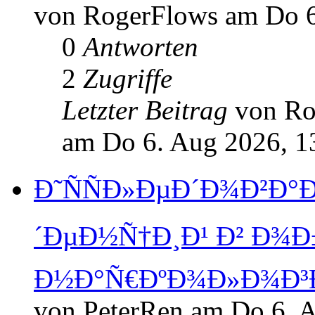
von RogerFlows am Do 6
0
Antworten
2
Zugriffe
Letzter Beitrag
von R
am Do 6. Aug 2026, 1
Ð˜ÑÑÐ»ÐµÐ´Ð¾Ð²Ð°
´ÐµÐ½Ñ†Ð¸Ð¹ Ð² Ð¾Ð
Ð½Ð°Ñ€ÐºÐ¾Ð»Ð¾Ð³
von PeterRen am Do 6. 