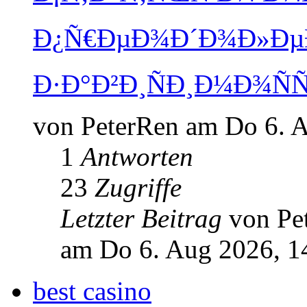
Ð¿Ñ€ÐµÐ¾Ð´Ð¾Ð»Ðµ
Ð·Ð°Ð²Ð¸ÑÐ¸Ð¼Ð¾Ñ
von PeterRen am Do 6. 
1
Antworten
23
Zugriffe
Letzter Beitrag
von Pe
am Do 6. Aug 2026, 1
best casino