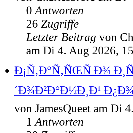
0
Antworten
26
Zugriffe
Letzter Beitrag
von Ch
am Di 4. Aug 2026, 1
Ð¡Ñ‚Ð°Ñ‚ÑŒÑ Ð¾ Ð¸
´Ð¾Ð²Ð°Ð½Ð¸Ð¹ Ð¿Ð¾
von JamesQueet am Di 4
1
Antworten