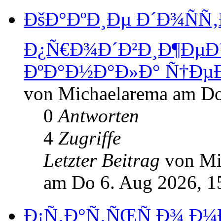
ÐšÐ°ÐºÐ¸Ðµ Ð´Ð¾ÑÑ
Ð¿Ñ€Ð¾Ð´Ð²Ð¸Ð¶ÐµÐ
ÐºÐ°Ð½Ð°Ð»Ð° Ñ†Ðµ
von Michaelarema am Do
0
Antworten
4
Zugriffe
Letzter Beitrag
von Mi
am Do 6. Aug 2026, 1
Ð¡Ñ‚Ð°Ñ‚ÑŒÑ Ð¾ Ð