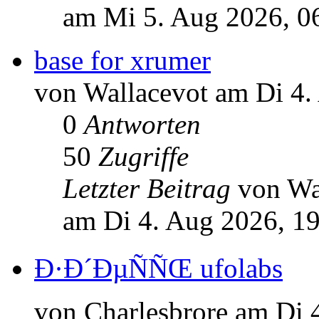
am Mi 5. Aug 2026, 0
base for xrumer
von Wallacevot am Di 4.
0
Antworten
50
Zugriffe
Letzter Beitrag
von Wa
am Di 4. Aug 2026, 1
Ð·Ð´ÐµÑÑŒ ufolabs
von Charlesbrore am Di 