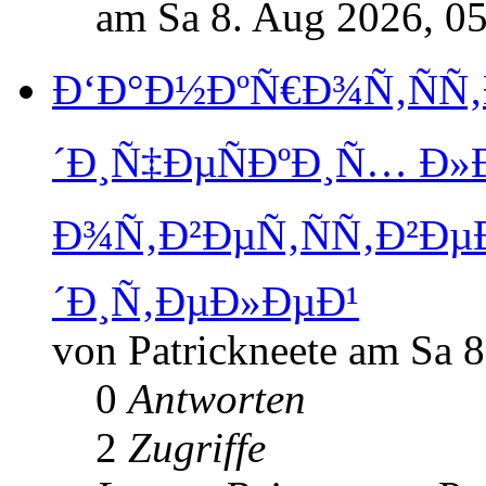
am Sa 8. Aug 2026, 0
Ð‘Ð°Ð½ÐºÑ€Ð¾Ñ‚ÑÑ
´Ð¸Ñ‡ÐµÑÐºÐ¸Ñ… Ð»
Ð¾Ñ‚Ð²ÐµÑ‚ÑÑ‚Ð²Ð
´Ð¸Ñ‚ÐµÐ»ÐµÐ¹
von Patrickneete am Sa 
0
Antworten
2
Zugriffe