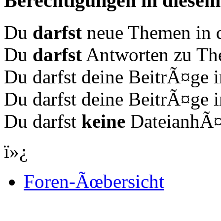
Berechtigungen in diese
Du
darfst
neue Themen in d
Du
darfst
Antworten zu The
Du darfst deine BeitrÃ¤ge
Du darfst deine BeitrÃ¤ge
Du darfst
keine
DateianhÃ¤n
ï»¿
Foren-Ãœbersicht