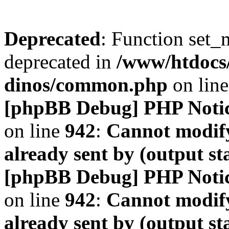
Deprecated
: Function set_
deprecated in
/www/htdocs
dinos/common.php
on lin
[phpBB Debug] PHP Noti
on line
942
:
Cannot modify
already sent by (output s
[phpBB Debug] PHP Noti
on line
942
:
Cannot modify
already sent by (output s