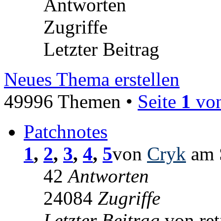
Antworten
Zugriffe
Letzter Beitrag
Neues Thema erstellen
49996 Themen •
Seite
1
vo
Patchnotes
1
,
2
,
3
,
4
,
5
von
Cryk
am 
42
Antworten
24084
Zugriffe
Letzter Beitrag
von re