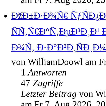
ÐžÐ±Ð·Ð¾Ñ€ ÑƒÑÐ¿
ÑÑ‚Ñ€Ð°Ñ‚ÐµÐ³Ð¸Ð¹
Ð¾Ñ‚ Ð·Ð°Ð²Ð¸ÑÐ¸Ð¼
von WilliamDoowl am Fr
1
Antworten
47
Zugriffe
Letzter Beitrag
von W
am Fr 7. Aug 2026, 20