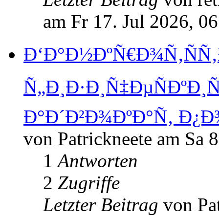
am Fr 17. Jul 2026, 06
Ð‘Ð°Ð½ÐºÑ€Ð¾Ñ‚ÑÑ
Ñ„Ð¸Ð·Ð¸Ñ‡ÐµÑÐºÐ¸
Ð°Ð´Ð²Ð¾ÐºÐ°Ñ‚ Ð¿
von Patrickneete am Sa 
1
Antworten
2
Zugriffe
Letzter Beitrag
von Pa