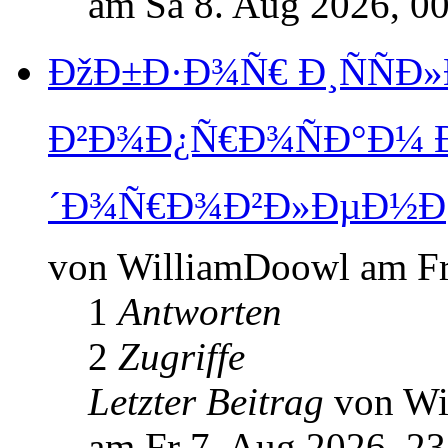
am Sa 8. Aug 2026, 0
ÐžÐ±Ð·Ð¾Ñ€ Ð¸ÑÑÐ
Ð²Ð¾Ð¿Ñ€Ð¾ÑÐ°Ð¼ 
´Ð¾Ñ€Ð¾Ð²Ð»ÐµÐ½Ð¸
von WilliamDoowl am Fr
1
Antworten
2
Zugriffe
Letzter Beitrag
von W
am Fr 7. Aug 2026, 23