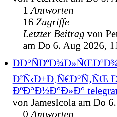
1
Antworten
16
Zugriffe
Letzter Beitrag
von Pe
am Do 6. Aug 2026, 1
ÐÐ°ÑÐºÐ¾Ð»ÑŒÐºÐ
Ð²Ñ‹Ð±Ð¸Ñ€Ð°Ñ‚ÑŒ 
ÐºÐ°Ð½Ð°Ð»Ð° telegra
von JamesIcola am Do 6.
0
Antworten