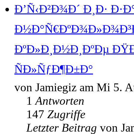
Ð’Ñ‹Ð²Ð¾Ð´ Ð¸Ð· Ð·Ð
Ð½Ð°Ñ€ÐºÐ¾Ð»Ð¾Ð³Ð
ÐºÐ»Ð¸Ð½Ð¸ÐºÐµ Ð
ÑÐ»ÑƒÐ¶Ð±Ð°
von Jamiegiz am Mi 5. A
1
Antworten
147
Zugriffe
Letzter Beitrag
von Ja