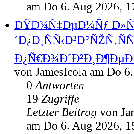
am Do 6. Aug 2026, 1
ÐŸÐ¾Ñ‡ÐµÐ¼Ñƒ Ð»Ñ
´Ð¿Ð¸ÑÑ‹Ð²Ð°ÑŽÑ‚Ñ
Ð¿Ñ€Ð¾Ð´Ð²Ð¸Ð¶ÐµÐ½
von JamesIcola am Do 6.
0
Antworten
19
Zugriffe
Letzter Beitrag
von Ja
am Do 6. Aug 2026, 1