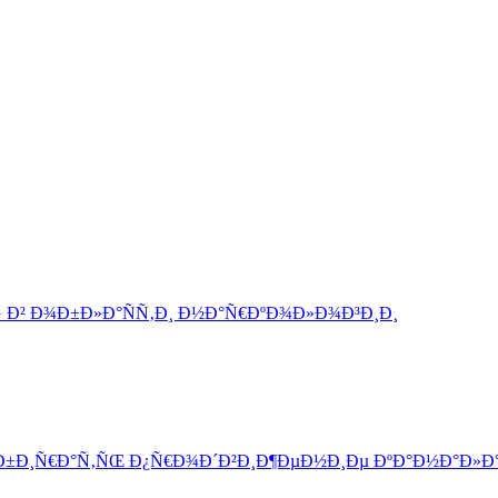
 Ð² Ð¾Ð±Ð»Ð°ÑÑ‚Ð¸ Ð½Ð°Ñ€ÐºÐ¾Ð»Ð¾Ð³Ð¸Ð¸
±Ð¸Ñ€Ð°Ñ‚ÑŒ Ð¿Ñ€Ð¾Ð´Ð²Ð¸Ð¶ÐµÐ½Ð¸Ðµ ÐºÐ°Ð½Ð°Ð»Ð° te