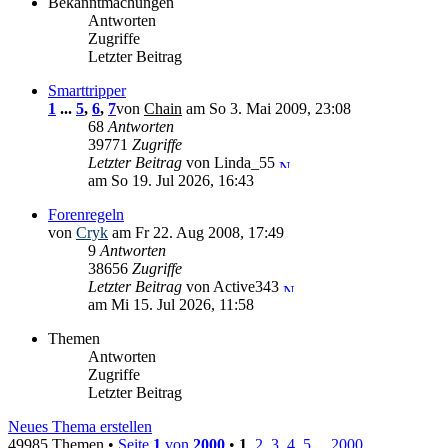
Bekanntmachungen
Antworten
Zugriffe
Letzter Beitrag
Smarttripper
1
...
5
,
6
,
7
von
Chain
am So 3. Mai 2009, 23:08
68
Antworten
39771
Zugriffe
Letzter Beitrag
von Linda_55
am So 19. Jul 2026, 16:43
Forenregeln
von
Cryk
am Fr 22. Aug 2008, 17:49
9
Antworten
38656
Zugriffe
Letzter Beitrag
von Active343
am Mi 15. Jul 2026, 11:58
Themen
Antworten
Zugriffe
Letzter Beitrag
Neues Thema erstellen
49985 Themen •
Seite
1
von
2000
•
1
,
2
,
3
,
4
,
5
...
2000