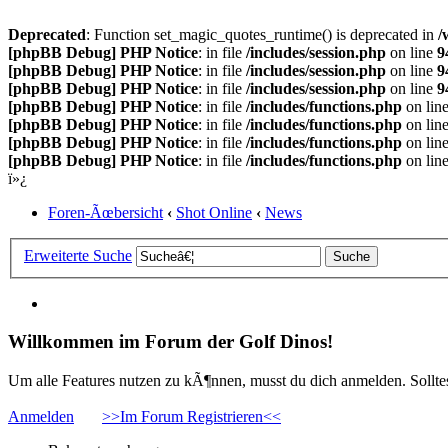
Deprecated
: Function set_magic_quotes_runtime() is deprecated in
/
[phpBB Debug] PHP Notice
: in file
/includes/session.php
on line
9
[phpBB Debug] PHP Notice
: in file
/includes/session.php
on line
9
[phpBB Debug] PHP Notice
: in file
/includes/session.php
on line
9
[phpBB Debug] PHP Notice
: in file
/includes/functions.php
on lin
[phpBB Debug] PHP Notice
: in file
/includes/functions.php
on lin
[phpBB Debug] PHP Notice
: in file
/includes/functions.php
on lin
[phpBB Debug] PHP Notice
: in file
/includes/functions.php
on lin
ï»¿
Foren-Ãœbersicht
‹
Shot Online
‹
News
Erweiterte Suche
Willkommen im Forum der Golf Dinos!
Um alle Features nutzen zu kÃ¶nnen, musst du dich anmelden. Solltest
Anmelden
>>Im Forum Registrieren<<