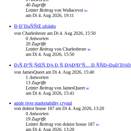
40
Zugriffe
Letzter Beitrag
von Wallacevot
am Di 4. Aug 2026, 19:11
Ð·Ð´ÐµÑÑŒ ufolabs
von Charlesbrore am Di 4. Aug 2026, 15:50
0
Antworten
20
Zugriffe
Letzter Beitrag
von Charlesbrore
am Di 4. Aug 2026, 15:50
Ð¡Ñ‚Ð°Ñ‚ÑŒÑ Ð¾ Ð¸Ñ‚Ð¾Ð³Ð°Ñ… Ð¸ÑÑÐ»ÐµÐ´Ð¾Ð
von JamesQueet am Di 4. Aug 2026, 15:40
1
Antworten
13
Zugriffe
Letzter Beitrag
von JamesQueet
am Di 4. Aug 2026, 15:41
apple river marketability crystal
von doktor house 187 am Di 4. Aug 2026, 13:20
0
Antworten
19
Zugriffe
Letzter Beitrag
von doktor house 187
am Di 4. Aug 2026, 13:20