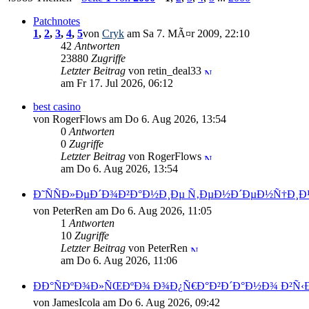
Patchnotes
1
,
2
,
3
,
4
,
5
von
Cryk
am Sa 7. MÃ¤r 2009, 22:10
42
Antworten
23880
Zugriffe
Letzter Beitrag
von retin_deal33
am Fr 17. Jul 2026, 06:12
best casino
von RogerFlows am Do 6. Aug 2026, 13:54
0
Antworten
0
Zugriffe
Letzter Beitrag
von RogerFlows
am Do 6. Aug 2026, 13:54
Ð˜ÑÑÐ»ÐµÐ´Ð¾Ð²Ð°Ð½Ð¸Ðµ Ñ‚ÐµÐ½Ð´ÐµÐ½Ñ†Ð¸Ð¹
von PeterRen am Do 6. Aug 2026, 11:05
1
Antworten
10
Zugriffe
Letzter Beitrag
von PeterRen
am Do 6. Aug 2026, 11:06
ÐÐ°ÑÐºÐ¾Ð»ÑŒÐºÐ¾ Ð¾Ð¿Ñ€Ð°Ð²Ð´Ð°Ð½Ð¾ Ð²Ñ‹Ð
von JamesIcola am Do 6. Aug 2026, 09:42