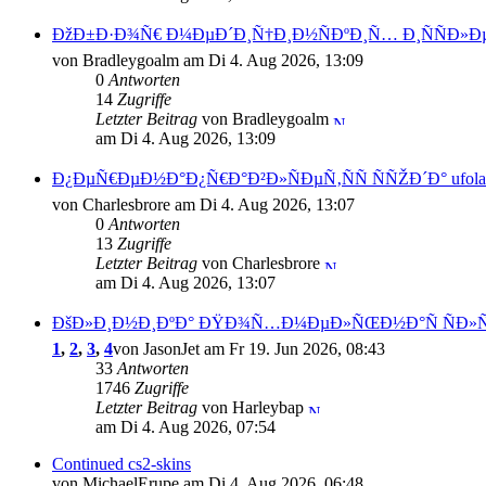
ÐžÐ±Ð·Ð¾Ñ€ Ð¼ÐµÐ´Ð¸Ñ†Ð¸Ð½ÑÐºÐ¸Ñ… Ð¸ÑÑÐ»Ð
von Bradleygoalm am Di 4. Aug 2026, 13:09
0
Antworten
14
Zugriffe
Letzter Beitrag
von Bradleygoalm
am Di 4. Aug 2026, 13:09
Ð¿ÐµÑ€ÐµÐ½Ð°Ð¿Ñ€Ð°Ð²Ð»ÑÐµÑ‚ÑÑ ÑÑŽÐ´Ð° ufola
von Charlesbrore am Di 4. Aug 2026, 13:07
0
Antworten
13
Zugriffe
Letzter Beitrag
von Charlesbrore
am Di 4. Aug 2026, 13:07
ÐšÐ»Ð¸Ð½Ð¸ÐºÐ° ÐŸÐ¾Ñ…Ð¼ÐµÐ»ÑŒÐ½Ð°Ñ ÑÐ»ÑƒÐ
1
,
2
,
3
,
4
von JasonJet am Fr 19. Jun 2026, 08:43
33
Antworten
1746
Zugriffe
Letzter Beitrag
von Harleybap
am Di 4. Aug 2026, 07:54
Continued cs2-skins
von MichaelErupe am Di 4. Aug 2026, 06:48