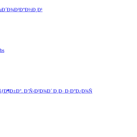
µÐ´Ð¾Ð²Ð°Ð½Ð¸Ð¹
bs
¶Ð±Ð°. Ð’Ñ‹Ð²Ð¾Ð´ Ð¸Ð· Ð·Ð°Ð¿Ð¾Ñ