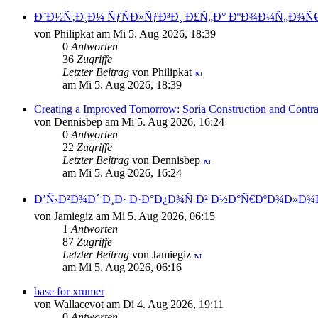
Ð˜Ð½Ñ‚Ð¸Ð¼ ÑƒÑÐ»ÑƒÐ³Ð¸ Ð£Ñ„Ð° ÐºÐ¾Ð¼Ñ„Ð¾Ñ€
von Philipkat am Mi 5. Aug 2026, 18:39
0
Antworten
36
Zugriffe
Letzter Beitrag
von Philipkat
am Mi 5. Aug 2026, 18:39
Creating a Improved Tomorrow: Soria Construction and Contr
von Dennisbep am Mi 5. Aug 2026, 16:24
0
Antworten
22
Zugriffe
Letzter Beitrag
von Dennisbep
am Mi 5. Aug 2026, 16:24
Ð’Ñ‹Ð²Ð¾Ð´ Ð¸Ð· Ð·Ð°Ð¿Ð¾Ñ Ð² Ð½Ð°Ñ€ÐºÐ¾Ð»
von Jamiegiz am Mi 5. Aug 2026, 06:15
1
Antworten
87
Zugriffe
Letzter Beitrag
von Jamiegiz
am Mi 5. Aug 2026, 06:16
base for xrumer
von Wallacevot am Di 4. Aug 2026, 19:11
0
Antworten