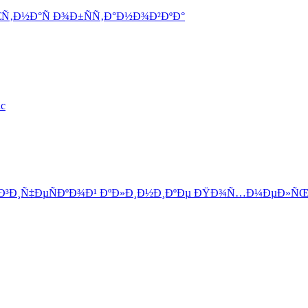
Ñ‚Ð½Ð°Ñ Ð¾Ð±ÑÑ‚Ð°Ð½Ð¾Ð²ÐºÐ°
ac
Ð¾Ð³Ð¸Ñ‡ÐµÑÐºÐ¾Ð¹ ÐºÐ»Ð¸Ð½Ð¸ÐºÐµ ÐŸÐ¾Ñ…Ð¼ÐµÐ»ÑŒ