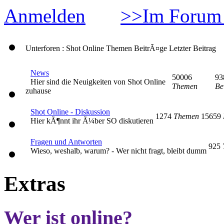
Anmelden
>>Im Forum 
Unterforen : Shot Online
Themen
BeitrÃ¤ge
Letzter Beitrag
News
50006
93
Hier sind die Neuigkeiten von Shot Online
Themen
Be
zuhause
Shot Online - Diskussion
1274
Themen
15659
Hier kÃ¶nnt ihr Ã¼ber SO diskutieren
Fragen und Antworten
925
Wieso, weshalb, warum? - Wer nicht fragt, bleibt dumm
Extras
Wer ist online?