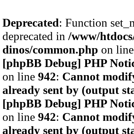
Deprecated
: Function set_
deprecated in
/www/htdocs
dinos/common.php
on lin
[phpBB Debug] PHP Noti
on line
942
:
Cannot modify
already sent by (output s
[phpBB Debug] PHP Noti
on line
942
:
Cannot modify
already sent by (output s