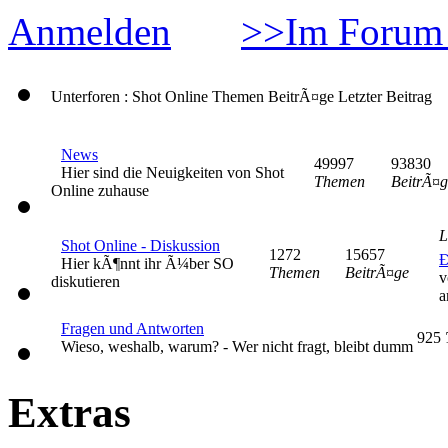
Anmelden
>>Im Forum 
Unterforen : Shot Online
Themen
BeitrÃ¤ge
Letzter Beitrag
News
49997
93830
Hier sind die Neuigkeiten von Shot
Themen
BeitrÃ¤g
Online zuhause
L
Shot Online - Diskussion
1272
15657
Ð
Hier kÃ¶nnt ihr Ã¼ber SO
Themen
BeitrÃ¤ge
v
diskutieren
a
Fragen und Antworten
925
Wieso, weshalb, warum? - Wer nicht fragt, bleibt dumm
Extras