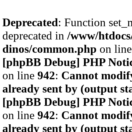
Deprecated
: Function set_
deprecated in
/www/htdocs
dinos/common.php
on lin
[phpBB Debug] PHP Noti
on line
942
:
Cannot modify
already sent by (output s
[phpBB Debug] PHP Noti
on line
942
:
Cannot modify
already sent by (output s