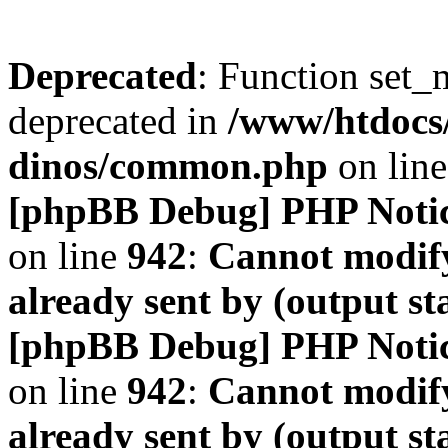
Deprecated
: Function set_
deprecated in
/www/htdocs
dinos/common.php
on lin
[phpBB Debug] PHP Noti
on line
942
:
Cannot modify
already sent by (output s
[phpBB Debug] PHP Noti
on line
942
:
Cannot modify
already sent by (output s