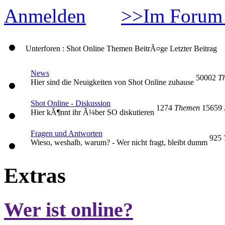
Anmelden
>>Im Forum 
Unterforen : Shot Online
Themen
BeitrÃ¤ge
Letzter Beitrag
News
50002
T
Hier sind die Neuigkeiten von Shot Online zuhause
Shot Online - Diskussion
1274
Themen
15659
Hier kÃ¶nnt ihr Ã¼ber SO diskutieren
Fragen und Antworten
925
Wieso, weshalb, warum? - Wer nicht fragt, bleibt dumm
Extras
Wer ist online?