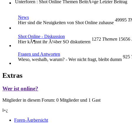
Unterforen : Shot Online
Themen
BeitrÃ¤ge
Letzter Beitrag
News
49995
T
Hier sind die Neuigkeiten von Shot Online zuhause
Shot Online - Diskussion
1272
Themen
15656
Hier kÃ¶nnt ihr Ã¼ber SO diskutieren
Fragen und Antworten
925
Wieso, weshalb, warum? - Wer nicht fragt, bleibt dumm
Extras
Wer ist online?
Mitglieder in diesem Forum: 0 Mitglieder und 1 Gast
ï»¿
Foren-Ãœbersicht