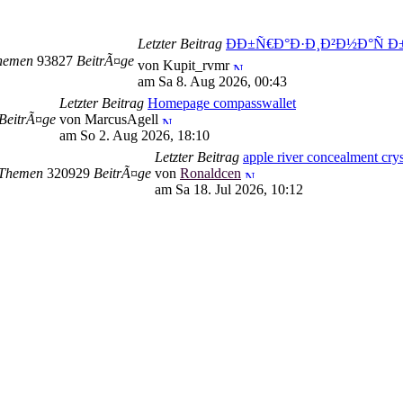
Letzter Beitrag
ÐÐ±Ñ€Ð°Ð·Ð¸Ð²Ð½Ð°Ñ Ð
hemen
93827
BeitrÃ¤ge
von Kupit_rvmr
am Sa 8. Aug 2026, 00:43
Letzter Beitrag
Homepage compasswallet
BeitrÃ¤ge
von MarcusAgell
am So 2. Aug 2026, 18:10
Letzter Beitrag
apple river concealment crys
Themen
320929
BeitrÃ¤ge
von
Ronaldcen
am Sa 18. Jul 2026, 10:12