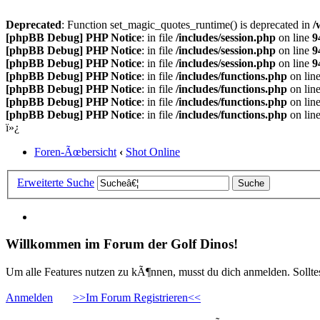
Deprecated
: Function set_magic_quotes_runtime() is deprecated in
/
[phpBB Debug] PHP Notice
: in file
/includes/session.php
on line
9
[phpBB Debug] PHP Notice
: in file
/includes/session.php
on line
9
[phpBB Debug] PHP Notice
: in file
/includes/session.php
on line
9
[phpBB Debug] PHP Notice
: in file
/includes/functions.php
on lin
[phpBB Debug] PHP Notice
: in file
/includes/functions.php
on lin
[phpBB Debug] PHP Notice
: in file
/includes/functions.php
on lin
[phpBB Debug] PHP Notice
: in file
/includes/functions.php
on lin
ï»¿
Foren-Ãœbersicht
‹
Shot Online
Erweiterte Suche
Willkommen im Forum der Golf Dinos!
Um alle Features nutzen zu kÃ¶nnen, musst du dich anmelden. Solltest
Anmelden
>>Im Forum Registrieren<<