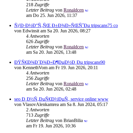
218
Zugriffe
Letzter Beitrag
von
Ronaldcen
am Do 25. Jun 2026, 11:37
ÑƒÐ·Ð½Ð°Ñ‚ÑŒ Ð±Ð¾Ð»ÑŒÑˆÐµ tripscans75 co
von Edwinsit am Sa 20. Jun 2026, 08:27
4
Antworten
626
Zugriffe
Letzter Beitrag
von
Ronaldcen
am Sa 20. Jun 2026, 13:48
ÐŸÑ€Ð¾Ð´Ð¾Ð»Ð¶ÐµÐ½Ð¸Ðµ tripscans90
von KennethVom am Fr 19. Jun 2026, 20:11
4
Antworten
256
Zugriffe
Letzter Beitrag
von
Ronaldcen
am Sa 20. Jun 2026, 02:48
seo Ð¸Ð½Ñ‚ÐµÑ€Ð½ÐµÑ‚ service online www
von VlasovAlenkamrea am Sa 8. Jun 2024, 05:17
2
Antworten
713
Zugriffe
Letzter Beitrag
von BrianBilia
am Fr 19. Jun 2026, 10:36