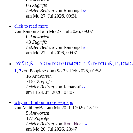
66
Zugriffe
Letzter Beitrag
von Ramonjaf
am Mo 27. Jul 2026, 09:31
click to read more
von Ramonjaf am Mo 27. Jul 2026, 09:07
0
Antworten
43
Zugriffe
Letzter Beitrag
von Ramonjaf
am Mo 27. Jul 2026, 09:07
ÐŸÑÐ¸Ñ…Ð¾Ð»Ð¾Ð³ Ð¾ÐºÐ°Ð·Ñ‹Ð²Ð°ÐµÑ‚ Ð¿Ð¾Ð
1
,
2
von Peopleszx am So 23. Feb 2025, 01:52
16
Antworten
3162
Zugriffe
Letzter Beitrag
von Jamarkaf
am Fr 24. Jul 2026, 04:07
why not find out more leap-app
von MatthewBat am Mo 20. Jul 2026, 18:19
5
Antworten
177
Zugriffe
Letzter Beitrag
von
Ronaldcen
am Mo 20. Jul 2026, 23:47