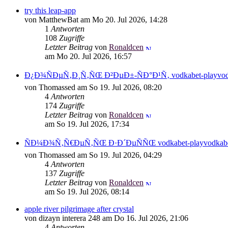
try this leap-app
von MatthewBat am Mo 20. Jul 2026, 14:28
1
Antworten
108
Zugriffe
Letzter Beitrag
von
Ronaldcen
am Mo 20. Jul 2026, 16:57
Ð¿Ð¾ÑÐµÑ‚Ð¸Ñ‚ÑŒ Ð²ÐµÐ±-ÑÐ°Ð¹Ñ‚ vodkabet-playvod
von Thomassed am So 19. Jul 2026, 08:20
4
Antworten
174
Zugriffe
Letzter Beitrag
von
Ronaldcen
am So 19. Jul 2026, 17:34
ÑÐ¼Ð¾Ñ‚Ñ€ÐµÑ‚ÑŒ Ð·Ð´ÐµÑÑŒ vodkabet-playvodkabe
von Thomassed am So 19. Jul 2026, 04:29
4
Antworten
137
Zugriffe
Letzter Beitrag
von
Ronaldcen
am So 19. Jul 2026, 08:14
apple river pilgrimage after crystal
von dizayn interera 248 am Do 16. Jul 2026, 21:06
4
Antworten