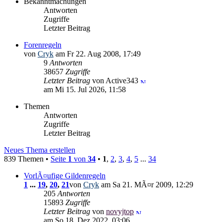
Bekanntmachungen
Antworten
Zugriffe
Letzter Beitrag
Forenregeln
von
Cryk
am Fr 22. Aug 2008, 17:49
9
Antworten
38657
Zugriffe
Letzter Beitrag
von Active343
am Mi 15. Jul 2026, 11:58
Themen
Antworten
Zugriffe
Letzter Beitrag
Neues Thema erstellen
839 Themen •
Seite
1
von
34
•
1
,
2
,
3
,
4
,
5
...
34
VorlÃ¤ufige Gildenregeln
1
...
19
,
20
,
21
von
Cryk
am Sa 21. MÃ¤r 2009, 12:29
205
Antworten
15893
Zugriffe
Letzter Beitrag
von
novyjtop
am So 18. Dez 2022, 03:06