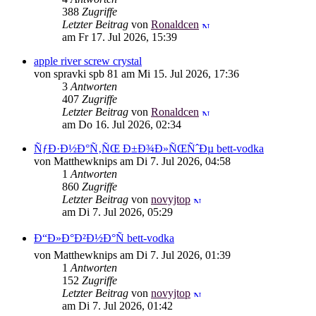
388
Zugriffe
Letzter Beitrag
von
Ronaldcen
am Fr 17. Jul 2026, 15:39
apple river screw crystal
von spravki spb 81 am Mi 15. Jul 2026, 17:36
3
Antworten
407
Zugriffe
Letzter Beitrag
von
Ronaldcen
am Do 16. Jul 2026, 02:34
ÑƒÐ·Ð½Ð°Ñ‚ÑŒ Ð±Ð¾Ð»ÑŒÑˆÐµ bett-vodka
von Matthewknips am Di 7. Jul 2026, 04:58
1
Antworten
860
Zugriffe
Letzter Beitrag
von
novyjtop
am Di 7. Jul 2026, 05:29
Ð“Ð»Ð°Ð²Ð½Ð°Ñ bett-vodka
von Matthewknips am Di 7. Jul 2026, 01:39
1
Antworten
152
Zugriffe
Letzter Beitrag
von
novyjtop
am Di 7. Jul 2026, 01:42