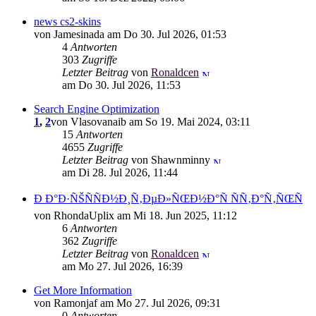
news cs2-skins
von Jamesinada am Do 30. Jul 2026, 01:53
4
Antworten
303
Zugriffe
Letzter Beitrag
von
Ronaldcen
am Do 30. Jul 2026, 11:53
Search Engine Optimization
1
,
2
von Vlasovanaib am So 19. Mai 2024, 03:11
15
Antworten
4655
Zugriffe
Letzter Beitrag
von Shawnminny
am Di 28. Jul 2026, 11:44
Ð Ð°Ð·ÑŠÑÑÐ½Ð¸Ñ‚ÐµÐ»ÑŒÐ½Ð°Ñ ÑÑ‚Ð°Ñ‚ÑŒÑ
von RhondaUplix am Mi 18. Jun 2025, 11:12
6
Antworten
362
Zugriffe
Letzter Beitrag
von
Ronaldcen
am Mo 27. Jul 2026, 16:39
Get More Information
von Ramonjaf am Mo 27. Jul 2026, 09:31
0
Antworten