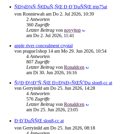
ÑÐ¼Ð¾Ñ‚Ñ€ÐµÑ‚ÑŒ Ð·Ð´ÐµÑÑŒ trip75at
von Ronniewah am Do 2. Jul 2026, 10:39
2
Antworten
360
Zugriffe
Letzter Beitrag
von
novyjtop
am Do 2. Jul 2026, 11:41
apple river concealment crystal
von prague1shop 14 am Mo 29. Jun 2026, 10:54
4
Antworten
807
Zugriffe
Letzter Beitrag
von
Ronaldcen
am Di 30. Jun 2026, 16:16
ÑƒÐ·Ð½Ð°Ñ‚ÑŒ Ð±Ð¾Ð»ÑŒÑˆÐµ slon8-cc at
von Gerryinild am Do 25. Jun 2026, 14:28
4
Antworten
576
Zugriffe
Letzter Beitrag
von
Ronaldcen
am Do 25. Jun 2026, 23:05
Ð·Ð´ÐµÑÑŒ slon8-cc at
von Gerryinild am Do 25. Jun 2026, 08:18
4
Antworten