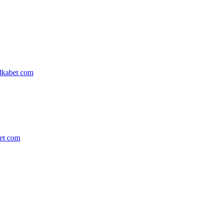
kabet com
t com