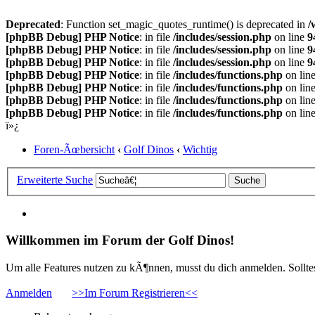
Deprecated
: Function set_magic_quotes_runtime() is deprecated in
/
[phpBB Debug] PHP Notice
: in file
/includes/session.php
on line
9
[phpBB Debug] PHP Notice
: in file
/includes/session.php
on line
9
[phpBB Debug] PHP Notice
: in file
/includes/session.php
on line
9
[phpBB Debug] PHP Notice
: in file
/includes/functions.php
on lin
[phpBB Debug] PHP Notice
: in file
/includes/functions.php
on lin
[phpBB Debug] PHP Notice
: in file
/includes/functions.php
on lin
[phpBB Debug] PHP Notice
: in file
/includes/functions.php
on lin
ï»¿
Foren-Ãœbersicht
‹
Golf Dinos
‹
Wichtig
Erweiterte Suche
Willkommen im Forum der Golf Dinos!
Um alle Features nutzen zu kÃ¶nnen, musst du dich anmelden. Solltest
Anmelden
>>Im Forum Registrieren<<