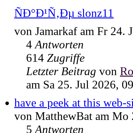
ÑÐ°Ð¹Ñ‚Ðµ slonz11
von Jamarkaf am Fr 24. J
4
Antworten
614
Zugriffe
Letzter Beitrag
von
Ro
am Sa 25. Jul 2026, 0
have a peek at this web-s
von MatthewBat am Mo 2
5
Antworten