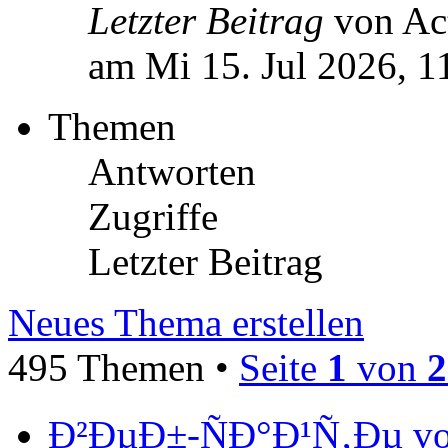
Letzter Beitrag
von Ac
am Mi 15. Jul 2026, 1
Themen
Antworten
Zugriffe
Letzter Beitrag
Neues Thema erstellen
495 Themen •
Seite
1
von
2
Ð²ÐµÐ±-ÑÐ°Ð¹Ñ‚Ðµ vo