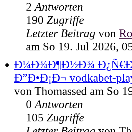
2
Antworten
190
Zugriffe
Letzter Beitrag
von
Ro
am So 19. Jul 2026, 0
Ð¼Ð¾Ð¶Ð½Ð¾ Ð¿Ñ€Ð
Ð”Ð•Ð¡Ð¬ vodkabet-pla
von Thomassed am So 19.
0
Antworten
105
Zugriffe
Letzter Beitrag
von T