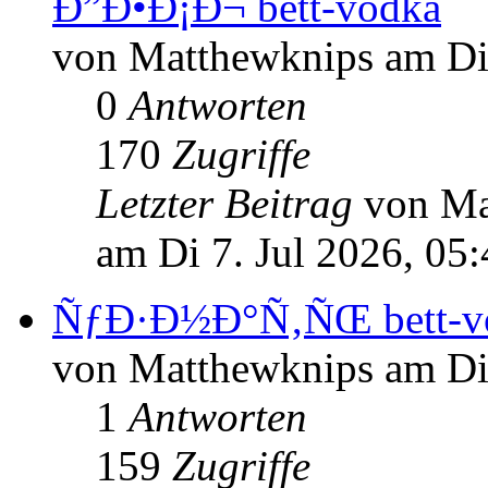
Ð”Ð•Ð¡Ð¬ bett-vodka
von Matthewknips am Di 
0
Antworten
170
Zugriffe
Letzter Beitrag
von M
am Di 7. Jul 2026, 05
ÑƒÐ·Ð½Ð°Ñ‚ÑŒ bett-v
von Matthewknips am Di 
1
Antworten
159
Zugriffe