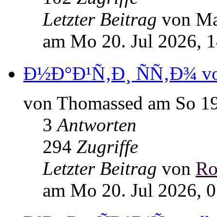
Letzter Beitrag
von M
am Mo 20. Jul 2026, 
Ð½Ð°Ð¹Ñ‚Ð¸ ÑÑ‚Ð¾ vod
von Thomassed am So 19.
3
Antworten
294
Zugriffe
Letzter Beitrag
von
Ro
am Mo 20. Jul 2026, 