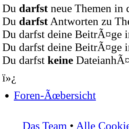
Du
darfst
neue Themen in d
Du
darfst
Antworten zu The
Du darfst deine BeitrÃ¤ge
Du darfst deine BeitrÃ¤ge
Du darfst
keine
DateianhÃ¤n
ï»¿
Foren-Ãœbersicht
Das Team
•
Alle Cooki