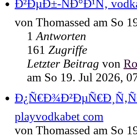
Ð²ÐµÐ±-ÑÐ°Ð¹Ñ‚ vodka
von Thomassed am So 19.
1
Antworten
161
Zugriffe
Letzter Beitrag
von
Ro
am So 19. Jul 2026, 0
Ð¿Ñ€Ð¾Ð²ÐµÑ€Ð¸Ñ‚ÑŒ 
playvodkabet com
von Thomassed am So 19.