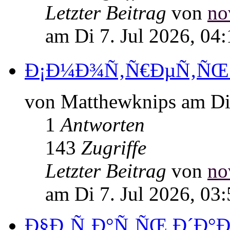
Letzter Beitrag
von
no
am Di 7. Jul 2026, 04
Ð¡Ð¼Ð¾Ñ‚Ñ€ÐµÑ‚ÑŒ Ð
von Matthewknips am Di 
1
Antworten
143
Zugriffe
Letzter Beitrag
von
no
am Di 7. Jul 2026, 03
Ð§Ð¸Ñ‚Ð°Ñ‚ÑŒ Ð´Ð°Ð»