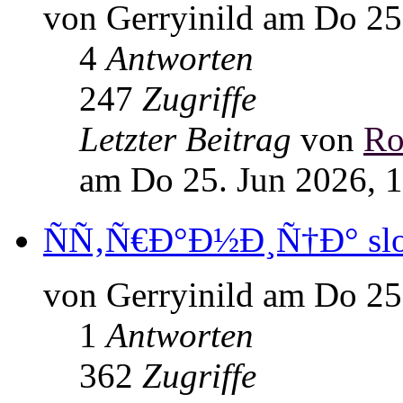
von Gerryinild am Do 25
4
Antworten
247
Zugriffe
Letzter Beitrag
von
Ro
am Do 25. Jun 2026, 
ÑÑ‚Ñ€Ð°Ð½Ð¸Ñ†Ð° slon
von Gerryinild am Do 25
1
Antworten
362
Zugriffe