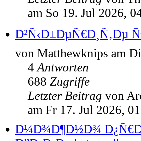
am So 19. Jul 2026, 0
Ð²Ñ‹Ð±ÐµÑ€Ð¸Ñ‚Ðµ Ñ€Ð
von Matthewknips am Di 
4
Antworten
688
Zugriffe
Letzter Beitrag
von Ar
am Fr 17. Jul 2026, 01
Ð¼Ð¾Ð¶Ð½Ð¾ Ð¿Ñ€Ð