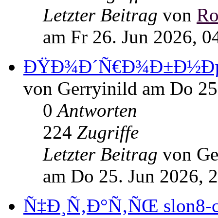
Letzter Beitrag
von
Ro
am Fr 26. Jun 2026, 0
ÐŸÐ¾Ð´Ñ€Ð¾Ð±Ð½ÐµÐµ
von Gerryinild am Do 25
0
Antworten
224
Zugriffe
Letzter Beitrag
von Ge
am Do 25. Jun 2026, 
Ñ‡Ð¸Ñ‚Ð°Ñ‚ÑŒ slon8-c