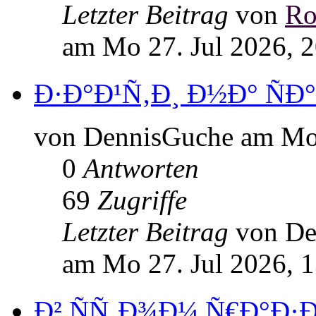
Letzter Beitrag
von
Ro
am Mo 27. Jul 2026, 
Ð·Ð°Ð¹Ñ‚Ð¸ Ð½Ð° ÑÐ°
von DennisGuche am Mo 
0
Antworten
69
Zugriffe
Letzter Beitrag
von D
am Mo 27. Jul 2026, 
Ð² ÑÑ‚Ð¾Ð¼ Ñ€Ð°Ð·Ð