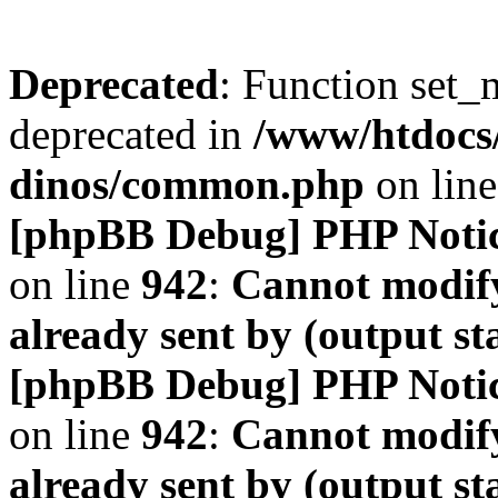
Deprecated
: Function set_
deprecated in
/www/htdocs
dinos/common.php
on lin
[phpBB Debug] PHP Noti
on line
942
:
Cannot modify
already sent by (output s
[phpBB Debug] PHP Noti
on line
942
:
Cannot modify
already sent by (output s