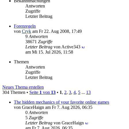
Bekanntmachungen
Antworten
Zugriffe
Letzter Beitrag
Forenregeln
von
Cryk
am Fr 22. Aug 2008, 17:49
9
Antworten
38671
Zugriffe
Letzter Beitrag
von Active343
am Mi 15. Jul 2026, 11:58
Themen
Antworten
Zugriffe
Letzter Beitrag
Neues Thema erstellen
304 Themen •
Seite
1
von
13
•
1
,
2
,
3
,
4
,
5
...
13
The hidden mechanics of your favorite online games
von GraceHaign am Fr 7. Aug 2026, 06:35
0
Antworten
5
Zugriffe
Letzter Beitrag
von GraceHaign
am Fr 7. Aug 2026, 06:35