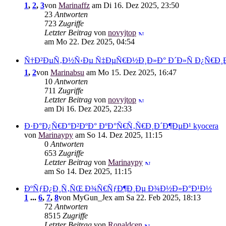
1
,
2
,
3
von
Marinaffz
am Di 16. Dez 2025, 23:50
23
Antworten
723
Zugriffe
Letzter Beitrag
von
novyjtop
am Mo 22. Dez 2025, 04:54
Ñ†Ð²ÐµÑ‚Ð½Ñ‹Ðµ Ñ‡ÐµÑ€Ð½Ð¸Ð»Ð° Ð´Ð»Ñ Ð¿Ñ€Ð¸Ð
1
,
2
von
Marinabsu
am Mo 15. Dez 2025, 16:47
10
Antworten
711
Zugriffe
Letzter Beitrag
von
novyjtop
am Di 16. Dez 2025, 22:33
Ð·Ð°Ð¿Ñ€Ð°Ð²ÐºÐ° ÐºÐ°Ñ€Ñ‚Ñ€Ð¸Ð´Ð¶ÐµÐ¹ kyocera
von
Marinaypy
am So 14. Dez 2025, 11:15
0
Antworten
653
Zugriffe
Letzter Beitrag
von
Marinaypy
am So 14. Dez 2025, 11:15
ÐºÑƒÐ¿Ð¸Ñ‚ÑŒ Ð¾Ñ€ÑƒÐ¶Ð¸Ðµ Ð¾Ð½Ð»Ð°Ð¹Ð½
1
...
6
,
7
,
8
von MyGun_Jex am Sa 22. Feb 2025, 18:13
72
Antworten
8515
Zugriffe
Letzter Beitrag
von
Ronaldcen