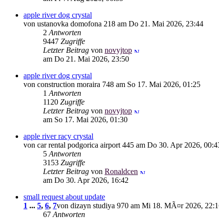
apple river dog crystal
von ustanovka domofona 218 am Do 21. Mai 2026, 23:44
2
Antworten
9447
Zugriffe
Letzter Beitrag
von
novyjtop
am Do 21. Mai 2026, 23:50
apple river dog crystal
von construction moraira 748 am So 17. Mai 2026, 01:25
1
Antworten
1120
Zugriffe
Letzter Beitrag
von
novyjtop
am So 17. Mai 2026, 01:30
apple river racy crystal
von car rental podgorica airport 445 am Do 30. Apr 2026, 00:4
5
Antworten
3153
Zugriffe
Letzter Beitrag
von
Ronaldcen
am Do 30. Apr 2026, 16:42
small request about update
1
...
5
,
6
,
7
von dizayn studiya 970 am Mi 18. MÃ¤r 2026, 22:
67
Antworten