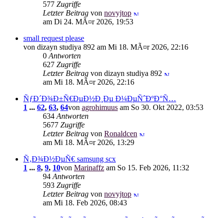
577
Zugriffe
Letzter Beitrag
von
novyjtop
am Di 24. MÃ¤r 2026, 19:53
small request please
von dizayn studiya 892 am Mi 18. MÃ¤r 2026, 22:16
0
Antworten
627
Zugriffe
Letzter Beitrag
von dizayn studiya 892
am Mi 18. MÃ¤r 2026, 22:16
ÑƒÐ´Ð¾Ð±Ñ€ÐµÐ½Ð¸Ðµ Ð¼ÐµÑˆÐºÐ°Ñ…
1
...
62
,
63
,
64
von
agrohimuus
am So 30. Okt 2022, 03:53
634
Antworten
5677
Zugriffe
Letzter Beitrag
von
Ronaldcen
am Mi 18. MÃ¤r 2026, 13:29
Ñ‚Ð¾Ð½ÐµÑ€ samsung scx
1
...
8
,
9
,
10
von
Marinaffz
am So 15. Feb 2026, 11:32
94
Antworten
593
Zugriffe
Letzter Beitrag
von
novyjtop
am Mi 18. Feb 2026, 08:43