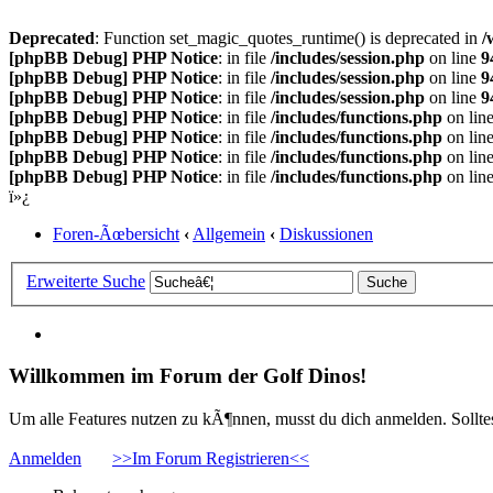
Deprecated
: Function set_magic_quotes_runtime() is deprecated in
/
[phpBB Debug] PHP Notice
: in file
/includes/session.php
on line
9
[phpBB Debug] PHP Notice
: in file
/includes/session.php
on line
9
[phpBB Debug] PHP Notice
: in file
/includes/session.php
on line
9
[phpBB Debug] PHP Notice
: in file
/includes/functions.php
on lin
[phpBB Debug] PHP Notice
: in file
/includes/functions.php
on lin
[phpBB Debug] PHP Notice
: in file
/includes/functions.php
on lin
[phpBB Debug] PHP Notice
: in file
/includes/functions.php
on lin
ï»¿
Foren-Ãœbersicht
‹
Allgemein
‹
Diskussionen
Erweiterte Suche
Willkommen im Forum der Golf Dinos!
Um alle Features nutzen zu kÃ¶nnen, musst du dich anmelden. Solltest
Anmelden
>>Im Forum Registrieren<<