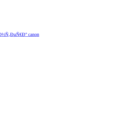
½Ñ‚ÐµÑ€Ð° canon