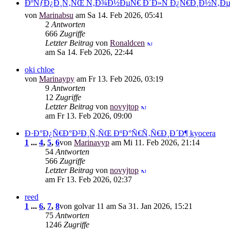
ÐºÑƒÐ¿Ð¸Ñ‚ÑŒ Ñ‚Ð¾Ð½ÐµÑ€ Ð´Ð»Ñ Ð¿Ñ€Ð¸Ð½Ñ‚ÐµÑ
von
Marinabsu
am Sa 14. Feb 2026, 05:41
2
Antworten
666
Zugriffe
Letzter Beitrag
von
Ronaldcen
am Sa 14. Feb 2026, 22:44
oki chloe
von
Marinaypy
am Fr 13. Feb 2026, 03:19
9
Antworten
12
Zugriffe
Letzter Beitrag
von
novyjtop
am Fr 13. Feb 2026, 09:00
Ð·Ð°Ð¿Ñ€Ð°Ð²Ð¸Ñ‚ÑŒ ÐºÐ°Ñ€Ñ‚Ñ€Ð¸Ð´Ð¶ kyocera
1
...
4
,
5
,
6
von
Marinavyp
am Mi 11. Feb 2026, 21:14
54
Antworten
566
Zugriffe
Letzter Beitrag
von
novyjtop
am Fr 13. Feb 2026, 02:37
reed
1
...
6
,
7
,
8
von golvar 11 am Sa 31. Jan 2026, 15:21
75
Antworten
1246
Zugriffe