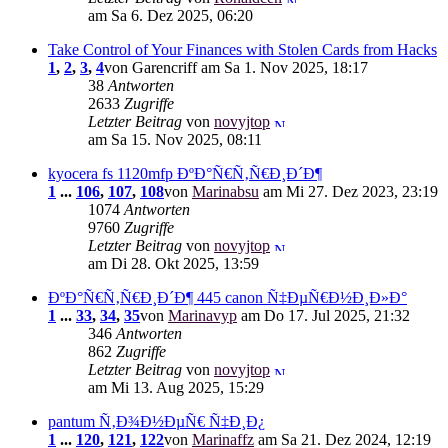
am Sa 6. Dez 2025, 06:20
Take Control of Your Finances with Stolen Cards from Hacks
1
,
2
,
3
,
4
von Garencriff am Sa 1. Nov 2025, 18:17
38
Antworten
2633
Zugriffe
Letzter Beitrag
von
novyjtop
am Sa 15. Nov 2025, 08:11
kyocera fs 1120mfp ÐºÐ°Ñ€Ñ‚Ñ€Ð¸Ð´Ð¶
1
...
106
,
107
,
108
von
Marinabsu
am Mi 27. Dez 2023, 23:19
1074
Antworten
9760
Zugriffe
Letzter Beitrag
von
novyjtop
am Di 28. Okt 2025, 13:59
ÐºÐ°Ñ€Ñ‚Ñ€Ð¸Ð´Ð¶ 445 canon Ñ‡ÐµÑ€Ð½Ð¸Ð»Ð°
1
...
33
,
34
,
35
von
Marinavyp
am Do 17. Jul 2025, 21:32
346
Antworten
862
Zugriffe
Letzter Beitrag
von
novyjtop
am Mi 13. Aug 2025, 15:29
pantum Ñ‚Ð¾Ð½ÐµÑ€ Ñ‡Ð¸Ð¿
1
...
120
,
121
,
122
von
Marinaffz
am Sa 21. Dez 2024, 12:19