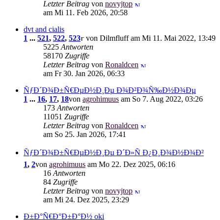
Letzter Beitrag
von
novyjtop
am Mi 11. Feb 2026, 20:58
dvt and cialis
1
...
521
,
522
,
523
von Dilmfluff am Mi 11. Mai 2022, 13:49
5225
Antworten
58170
Zugriffe
Letzter Beitrag
von
Ronaldcen
am Fr 30. Jan 2026, 06:33
ÑƒÐ´Ð¾Ð±Ñ€ÐµÐ½Ð¸Ðµ Ð¾Ð²Ð¾Ñ‰Ð½Ð¾Ðµ
1
...
16
,
17
,
18
von
agrohimuus
am So 7. Aug 2022, 03:26
173
Antworten
11051
Zugriffe
Letzter Beitrag
von
Ronaldcen
am So 25. Jan 2026, 17:41
ÑƒÐ´Ð¾Ð±Ñ€ÐµÐ½Ð¸Ðµ Ð´Ð»Ñ Ð¿Ð¸Ð¾Ð½Ð¾Ð²
1
,
2
von
agrohimuus
am Mo 22. Dez 2025, 06:16
16
Antworten
84
Zugriffe
Letzter Beitrag
von
novyjtop
am Mi 24. Dez 2025, 23:29
Ð±Ð°Ñ€Ð°Ð±Ð°Ð½ oki