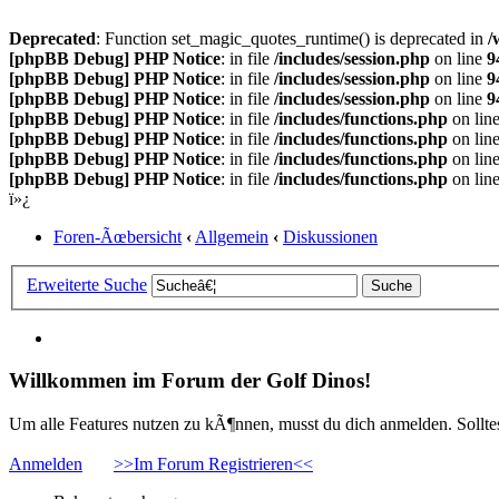
Deprecated
: Function set_magic_quotes_runtime() is deprecated in
/
[phpBB Debug] PHP Notice
: in file
/includes/session.php
on line
9
[phpBB Debug] PHP Notice
: in file
/includes/session.php
on line
9
[phpBB Debug] PHP Notice
: in file
/includes/session.php
on line
9
[phpBB Debug] PHP Notice
: in file
/includes/functions.php
on lin
[phpBB Debug] PHP Notice
: in file
/includes/functions.php
on lin
[phpBB Debug] PHP Notice
: in file
/includes/functions.php
on lin
[phpBB Debug] PHP Notice
: in file
/includes/functions.php
on lin
ï»¿
Foren-Ãœbersicht
‹
Allgemein
‹
Diskussionen
Erweiterte Suche
Willkommen im Forum der Golf Dinos!
Um alle Features nutzen zu kÃ¶nnen, musst du dich anmelden. Solltest
Anmelden
>>Im Forum Registrieren<<