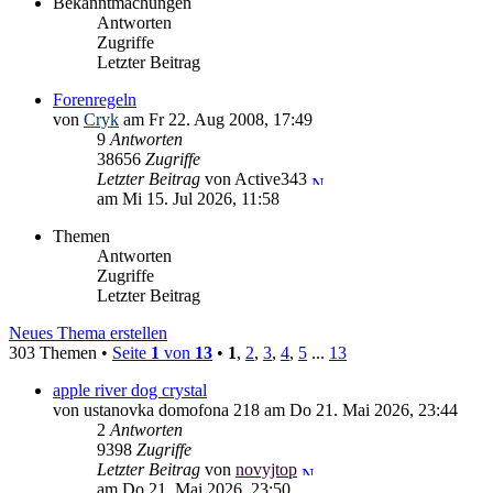
Bekanntmachungen
Antworten
Zugriffe
Letzter Beitrag
Forenregeln
von
Cryk
am Fr 22. Aug 2008, 17:49
9
Antworten
38656
Zugriffe
Letzter Beitrag
von Active343
am Mi 15. Jul 2026, 11:58
Themen
Antworten
Zugriffe
Letzter Beitrag
Neues Thema erstellen
303 Themen •
Seite
1
von
13
•
1
,
2
,
3
,
4
,
5
...
13
apple river dog crystal
von ustanovka domofona 218 am Do 21. Mai 2026, 23:44
2
Antworten
9398
Zugriffe
Letzter Beitrag
von
novyjtop
am Do 21. Mai 2026, 23:50