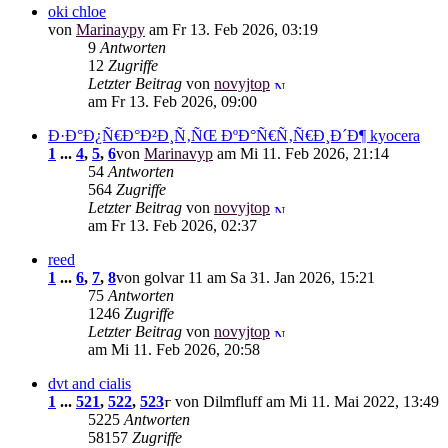
oki chloe
von
Marinaypy
am Fr 13. Feb 2026, 03:19
9
Antworten
12
Zugriffe
Letzter Beitrag
von
novyjtop
am Fr 13. Feb 2026, 09:00
Ð·Ð°Ð¿Ñ€Ð°Ð²Ð¸Ñ‚ÑŒ ÐºÐ°Ñ€Ñ‚Ñ€Ð¸Ð´Ð¶ kyocera
1
...
4
,
5
,
6
von
Marinavyp
am Mi 11. Feb 2026, 21:14
54
Antworten
564
Zugriffe
Letzter Beitrag
von
novyjtop
am Fr 13. Feb 2026, 02:37
reed
1
...
6
,
7
,
8
von golvar 11 am Sa 31. Jan 2026, 15:21
75
Antworten
1246
Zugriffe
Letzter Beitrag
von
novyjtop
am Mi 11. Feb 2026, 20:58
dvt and cialis
1
...
521
,
522
,
523
von Dilmfluff am Mi 11. Mai 2022, 13:49
5225
Antworten
58157
Zugriffe