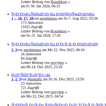
Letzter Beitrag
von
Ronaldcen
am Fr 30. Jan 2026, 06:33
ÑƒÐ´Ð¾Ð±Ñ€ÐµÐ½Ð¸Ðµ Ð¾Ð²Ð¾Ñ‰Ð½Ð¾Ðµ
1
...
16
,
17
,
18
von
agrohimuus
am So 7. Aug 2022, 03:26
173
Antworten
11025
Zugriffe
Letzter Beitrag
von
Ronaldcen
am So 25. Jan 2026, 17:41
ÑƒÐ´Ð¾Ð±Ñ€ÐµÐ½Ð¸Ðµ Ð´Ð»Ñ Ð¿Ð¸Ð¾Ð½Ð¾Ð²
1
,
2
von
agrohimuus
am Mo 22. Dez 2025, 06:16
16
Antworten
84
Zugriffe
Letzter Beitrag
von
novyjtop
am Mi 24. Dez 2025, 23:29
Ð±Ð°Ñ€Ð°Ð±Ð°Ð½ oki
1
,
2
,
3
von
Marinaffz
am Di 16. Dez 2025, 23:50
23
Antworten
721
Zugriffe
Letzter Beitrag
von
novyjtop
am Mo 22. Dez 2025, 04:54
Ñ†Ð²ÐµÑ‚Ð½Ñ‹Ðµ Ñ‡ÐµÑ€Ð½Ð¸Ð»Ð° Ð´Ð»Ñ Ð¿Ñ€Ð¸Ð