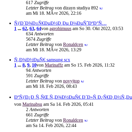
617
Zugriffe
Letzter Beitrag
von dizayn studiya 892
am Mi 18. MÃ¤r 2026, 22:16
ÑƒÐ´Ð¾Ð±Ñ€ÐµÐ½Ð¸Ðµ Ð¼ÐµÑˆÐºÐ°Ñ…
1
...
62
,
63
,
64
von
agrohimuus
am So 30. Okt 2022, 03:53
634
Antworten
5674
Zugriffe
Letzter Beitrag
von
Ronaldcen
am Mi 18. MÃ¤r 2026, 13:29
Ñ‚Ð¾Ð½ÐµÑ€ samsung scx
1
...
8
,
9
,
10
von
Marinaffz
am So 15. Feb 2026, 11:32
94
Antworten
591
Zugriffe
Letzter Beitrag
von
novyjtop
am Mi 18. Feb 2026, 08:43
ÐºÑƒÐ¿Ð¸Ñ‚ÑŒ Ñ‚Ð¾Ð½ÐµÑ€ Ð´Ð»Ñ Ð¿Ñ€Ð¸Ð½Ñ‚ÐµÑ
von
Marinabsu
am Sa 14. Feb 2026, 05:41
2
Antworten
661
Zugriffe
Letzter Beitrag
von
Ronaldcen
am Sa 14. Feb 2026, 22:44