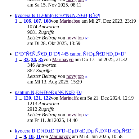
am Sa 15. Nov 2025, 08:11
kyocera fs 1120mfp ÐºÐ°Ñ€Ñ‚Ñ€Ð¸Ð´Ð¶
1
...
106
,
107
,
108
von
Marinabsu
am Mi 27. Dez 2023, 23:19
1074
Antworten
9681
Zugriffe
Letzter Beitrag
von
novyjtop
am Di 28. Okt 2025, 13:59
ÐºÐ°Ñ€Ñ‚Ñ€Ð¸Ð´Ð¶ 445 canon Ñ‡ÐµÑ€Ð½Ð¸Ð»Ð°
1
...
33
,
34
,
35
von
Marinavyp
am Do 17. Jul 2025, 21:32
346
Antworten
862
Zugriffe
Letzter Beitrag
von
novyjtop
am Mi 13. Aug 2025, 15:29
pantum Ñ‚Ð¾Ð½ÐµÑ€ Ñ‡Ð¸Ð¿
1
...
120
,
121
,
122
von
Marinaffz
am Sa 21. Dez 2024, 12:19
1213
Antworten
2912
Zugriffe
Letzter Beitrag
von
novyjtop
am Fr 11. Jul 2025, 14:40
kyocera Ð´Ð¾Ð±Ð°Ð²Ð»ÐµÐ½Ð¸Ðµ Ñ‚Ð¾Ð½ÐµÑ€Ð°
1
...
9
,
10
,
11
von
Marinaypy
am Mi 4. Jun 2025, 10:58