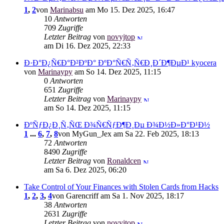
1
,
2
von
Marinabsu
am Mo 15. Dez 2025, 16:47
10
Antworten
709
Zugriffe
Letzter Beitrag
von
novyjtop
am Di 16. Dez 2025, 22:33
Ð·Ð°Ð¿Ñ€Ð°Ð²ÐºÐ° ÐºÐ°Ñ€Ñ‚Ñ€Ð¸Ð´Ð¶ÐµÐ¹ kyocera
von
Marinaypy
am So 14. Dez 2025, 11:15
0
Antworten
651
Zugriffe
Letzter Beitrag
von
Marinaypy
am So 14. Dez 2025, 11:15
ÐºÑƒÐ¿Ð¸Ñ‚ÑŒ Ð¾Ñ€ÑƒÐ¶Ð¸Ðµ Ð¾Ð½Ð»Ð°Ð¹Ð½
1
...
6
,
7
,
8
von MyGun_Jex am Sa 22. Feb 2025, 18:13
72
Antworten
8490
Zugriffe
Letzter Beitrag
von
Ronaldcen
am Sa 6. Dez 2025, 06:20
Take Control of Your Finances with Stolen Cards from Hacks
1
,
2
,
3
,
4
von Garencriff am Sa 1. Nov 2025, 18:17
38
Antworten
2631
Zugriffe
Letzter Beitrag
von
novyjtop