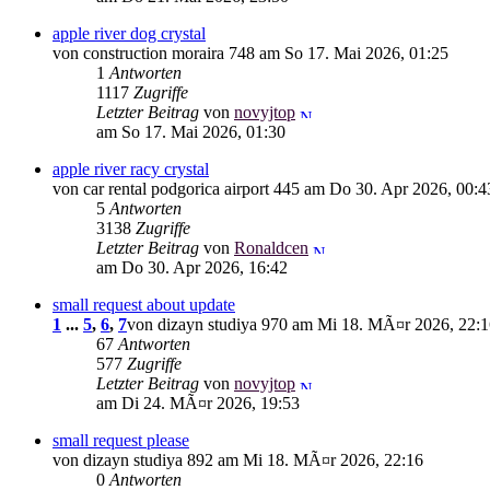
apple river dog crystal
von construction moraira 748 am So 17. Mai 2026, 01:25
1
Antworten
1117
Zugriffe
Letzter Beitrag
von
novyjtop
am So 17. Mai 2026, 01:30
apple river racy crystal
von car rental podgorica airport 445 am Do 30. Apr 2026, 00:4
5
Antworten
3138
Zugriffe
Letzter Beitrag
von
Ronaldcen
am Do 30. Apr 2026, 16:42
small request about update
1
...
5
,
6
,
7
von dizayn studiya 970 am Mi 18. MÃ¤r 2026, 22:
67
Antworten
577
Zugriffe
Letzter Beitrag
von
novyjtop
am Di 24. MÃ¤r 2026, 19:53
small request please
von dizayn studiya 892 am Mi 18. MÃ¤r 2026, 22:16
0
Antworten