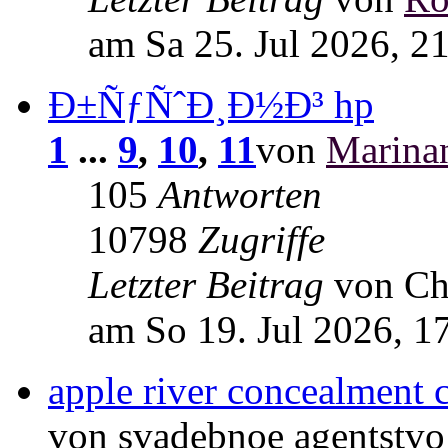
am Sa 25. Jul 2026, 2
Ð±ÑƒÑˆÐ¸Ð½Ð³ hp
1
...
9
,
10
,
11
von
Marina
105
Antworten
10798
Zugriffe
Letzter Beitrag
von Ch
am So 19. Jul 2026, 1
apple river concealment c
von svadebnoe agentstvo