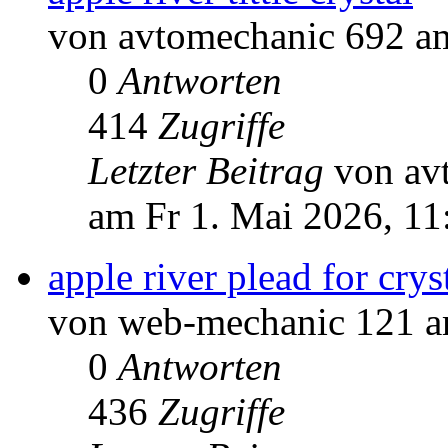
von avtomechanic 692 am
0
Antworten
414
Zugriffe
Letzter Beitrag
von av
am Fr 1. Mai 2026, 11
apple river plead for crys
von web-mechanic 121 am
0
Antworten
436
Zugriffe