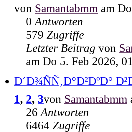
von
Samantabmm
am Do 
0
Antworten
579
Zugriffe
Letzter Beitrag
von
Sa
am Do 5. Feb 2026, 0
Ð´Ð¾ÑÑ‚Ð°Ð²ÐºÐ° Ð²
1
,
2
,
3
von
Samantabmm
26
Antworten
6464
Zugriffe