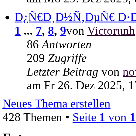
Ð¿Ñ€Ð¸Ð½Ñ‚ÐµÑ€ Ð·Ð
1
...
7
,
8
,
9
von
Victorunh
86
Antworten
209
Zugriffe
Letzter Beitrag
von
no
am Fr 26. Dez 2025, 1
Neues Thema erstellen
428 Themen •
Seite
1
von
1