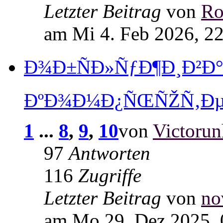
Letzter Beitrag
von
Ro
am Mi 4. Feb 2026, 2
Ð¾Ð±ÑÐ»ÑƒÐ¶Ð¸Ð²Ð
ÐºÐ¾Ð¼Ð¿ÑŒÑŽÑ‚ÐµÑ
1
...
8
,
9
,
10
von
Victorun
97
Antworten
116
Zugriffe
Letzter Beitrag
von
no
am Mo 29. Dez 2025, 