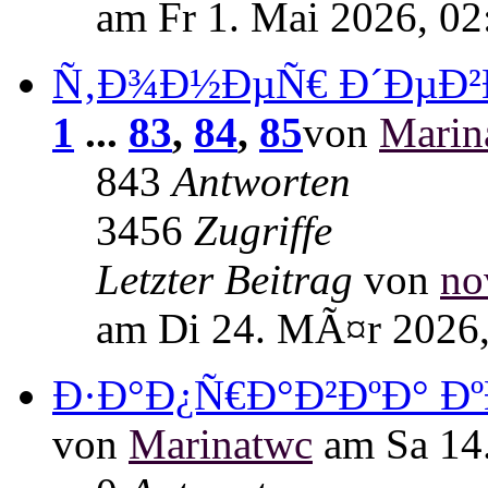
am Fr 1. Mai 2026, 02
Ñ‚Ð¾Ð½ÐµÑ€ Ð´ÐµÐ
1
...
83
,
84
,
85
von
Marin
843
Antworten
3456
Zugriffe
Letzter Beitrag
von
no
am Di 24. MÃ¤r 2026,
Ð·Ð°Ð¿Ñ€Ð°Ð²ÐºÐ° Ðº
von
Marinatwc
am Sa 14.