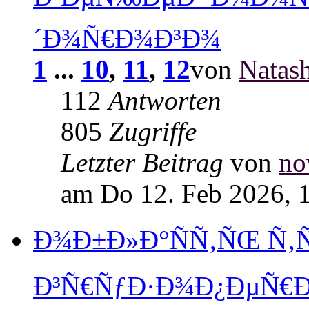
´Ð¾Ñ€Ð¾Ð³Ð¾
1
...
10
,
11
,
12
von
Natas
112
Antworten
805
Zugriffe
Letzter Beitrag
von
no
am Do 12. Feb 2026, 
Ð¾Ð±Ð»Ð°ÑÑ‚ÑŒ Ñ‚
Ð³Ñ€ÑƒÐ·Ð¾Ð¿ÐµÑ€Ð