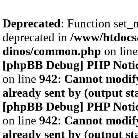
Deprecated
: Function set_
deprecated in
/www/htdocs
dinos/common.php
on lin
[phpBB Debug] PHP Noti
on line
942
:
Cannot modify
already sent by (output s
[phpBB Debug] PHP Noti
on line
942
:
Cannot modify
already sent by (output s