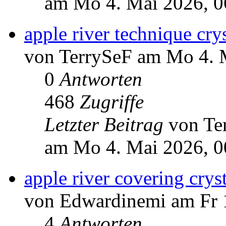
am Mo 4. Mai 2026, 0
apple river technique crys
von TerrySeF am Mo 4. 
0
Antworten
468
Zugriffe
Letzter Beitrag
von Te
am Mo 4. Mai 2026, 0
apple river covering crys
von Edwardinemi am Fr 
4
Antworten