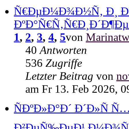
Ñ€ÐµÐ¼Ð¾Ð½Ñ‚ Ð¸ Ð
ÐºÐ°Ñ€Ñ‚Ñ€Ð¸Ð´Ð¶Ðµ
1
,
2
,
3
,
4
,
5
von
Marinat
40
Antworten
536
Zugriffe
Letzter Beitrag
von
no
am Fr 13. Feb 2026, 0
ÑÐºÐ»Ð°Ð´ Ð´Ð»Ñ 
Ð²ÐµÑ‰ÐµÐ¹ Ð¼Ð¾Ñ