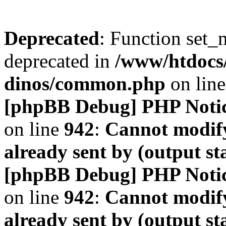
Deprecated
: Function set_
deprecated in
/www/htdocs
dinos/common.php
on lin
[phpBB Debug] PHP Noti
on line
942
:
Cannot modify
already sent by (output s
[phpBB Debug] PHP Noti
on line
942
:
Cannot modify
already sent by (output s