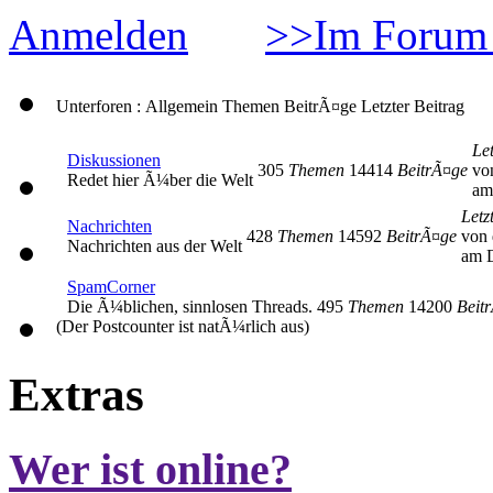
Anmelden
>>Im Forum 
Unterforen : Allgemein
Themen
BeitrÃ¤ge
Letzter Beitrag
Let
Diskussionen
305
Themen
14414
BeitrÃ¤ge
vo
Redet hier Ã¼ber die Welt
am
Letz
Nachrichten
428
Themen
14592
BeitrÃ¤ge
von 
Nachrichten aus der Welt
am D
SpamCorner
Die Ã¼blichen, sinnlosen Threads.
495
Themen
14200
Beit
(Der Postcounter ist natÃ¼rlich aus)
Extras
Wer ist online?