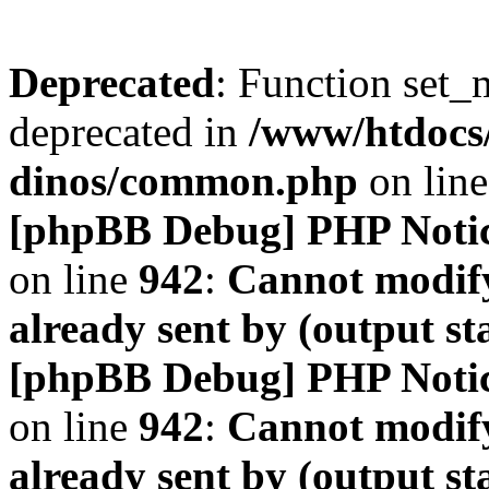
Deprecated
: Function set_
deprecated in
/www/htdocs
dinos/common.php
on lin
[phpBB Debug] PHP Noti
on line
942
:
Cannot modify
already sent by (output s
[phpBB Debug] PHP Noti
on line
942
:
Cannot modify
already sent by (output s