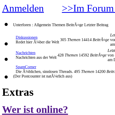
Anmelden
>>Im Forum 
Unterforen : Allgemein
Themen
BeitrÃ¤ge
Letzter Beitrag
Let
Diskussionen
305
Themen
14414
BeitrÃ¤ge
vo
Redet hier Ã¼ber die Welt
am
Letz
Nachrichten
428
Themen
14592
BeitrÃ¤ge
von 
Nachrichten aus der Welt
am D
SpamCorner
Die Ã¼blichen, sinnlosen Threads.
495
Themen
14200
Beit
(Der Postcounter ist natÃ¼rlich aus)
Extras
Wer ist online?