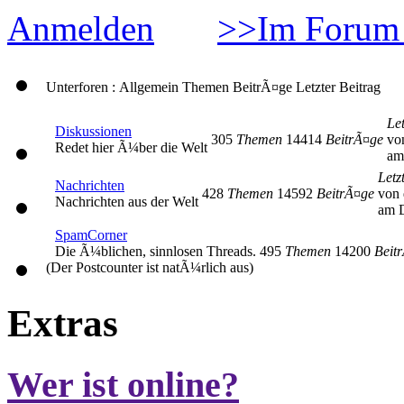
Anmelden
>>Im Forum 
Unterforen : Allgemein
Themen
BeitrÃ¤ge
Letzter Beitrag
Let
Diskussionen
305
Themen
14414
BeitrÃ¤ge
vo
Redet hier Ã¼ber die Welt
am
Letz
Nachrichten
428
Themen
14592
BeitrÃ¤ge
von 
Nachrichten aus der Welt
am D
SpamCorner
Die Ã¼blichen, sinnlosen Threads.
495
Themen
14200
Beit
(Der Postcounter ist natÃ¼rlich aus)
Extras
Wer ist online?