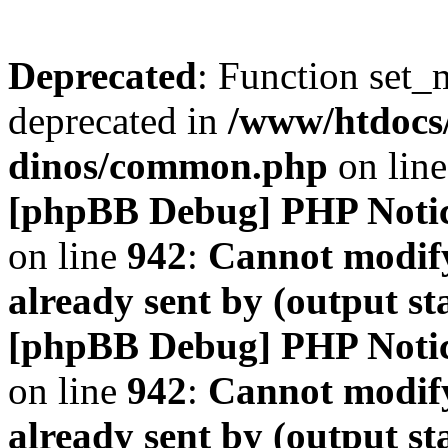
Deprecated
: Function set_
deprecated in
/www/htdocs
dinos/common.php
on lin
[phpBB Debug] PHP Noti
on line
942
:
Cannot modify
already sent by (output s
[phpBB Debug] PHP Noti
on line
942
:
Cannot modify
already sent by (output s