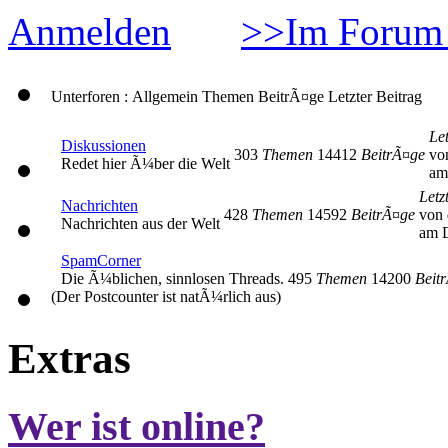
Anmelden
>>Im Forum 
Unterforen : Allgemein
Themen
BeitrÃ¤ge
Letzter Beitrag
Let
Diskussionen
303
Themen
14412
BeitrÃ¤ge
vo
Redet hier Ã¼ber die Welt
am
Letz
Nachrichten
428
Themen
14592
BeitrÃ¤ge
von 
Nachrichten aus der Welt
am D
SpamCorner
Die Ã¼blichen, sinnlosen Threads.
495
Themen
14200
Beit
(Der Postcounter ist natÃ¼rlich aus)
Extras
Wer ist online?