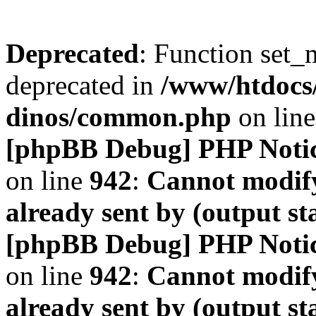
Deprecated
: Function set_
deprecated in
/www/htdocs
dinos/common.php
on lin
[phpBB Debug] PHP Noti
on line
942
:
Cannot modify
already sent by (output s
[phpBB Debug] PHP Noti
on line
942
:
Cannot modify
already sent by (output s