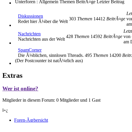
Unterforen : Allgemein
Themen
BeitrÃ¤ge
Letzter Beitrag
Let
Diskussionen
303
Themen
14412
BeitrÃ¤ge
vo
Redet hier Ã¼ber die Welt
am
Letz
Nachrichten
428
Themen
14592
BeitrÃ¤ge
von 
Nachrichten aus der Welt
am D
SpamCorner
Die Ã¼blichen, sinnlosen Threads.
495
Themen
14200
Beit
(Der Postcounter ist natÃ¼rlich aus)
Extras
Wer ist online?
Mitglieder in diesem Forum: 0 Mitglieder und 1 Gast
ï»¿
Foren-Ãœbersicht