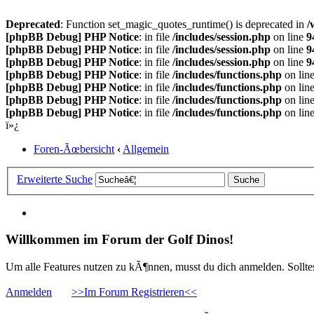
Deprecated
: Function set_magic_quotes_runtime() is deprecated in
/
[phpBB Debug] PHP Notice
: in file
/includes/session.php
on line
9
[phpBB Debug] PHP Notice
: in file
/includes/session.php
on line
9
[phpBB Debug] PHP Notice
: in file
/includes/session.php
on line
9
[phpBB Debug] PHP Notice
: in file
/includes/functions.php
on lin
[phpBB Debug] PHP Notice
: in file
/includes/functions.php
on lin
[phpBB Debug] PHP Notice
: in file
/includes/functions.php
on lin
[phpBB Debug] PHP Notice
: in file
/includes/functions.php
on lin
ï»¿
Foren-Ãœbersicht
‹
Allgemein
Erweiterte Suche
Willkommen im Forum der Golf Dinos!
Um alle Features nutzen zu kÃ¶nnen, musst du dich anmelden. Solltest
Anmelden
>>Im Forum Registrieren<<