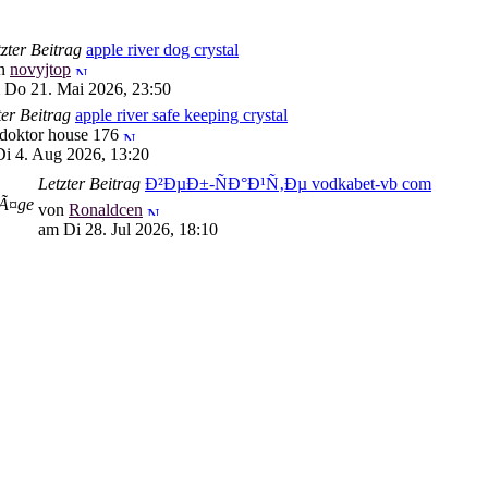
zter Beitrag
apple river dog crystal
n
novyjtop
 Do 21. Mai 2026, 23:50
ter Beitrag
apple river safe keeping crystal
doktor house 176
i 4. Aug 2026, 13:20
Letzter Beitrag
Ð²ÐµÐ±-ÑÐ°Ð¹Ñ‚Ðµ vodkabet-vb com
rÃ¤ge
von
Ronaldcen
am Di 28. Jul 2026, 18:10