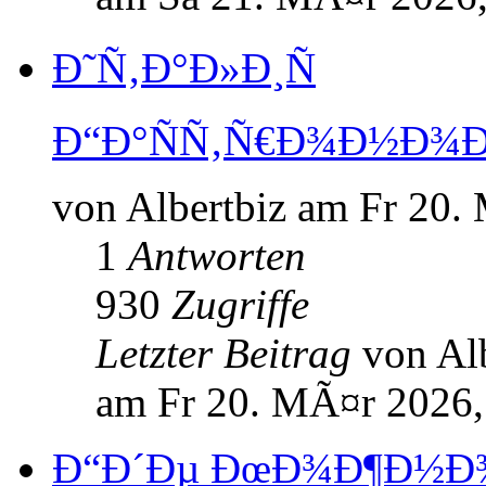
Ð˜Ñ‚Ð°Ð»Ð¸Ñ
Ð“Ð°ÑÑ‚Ñ€Ð¾Ð½Ð¾Ð
von Albertbiz am Fr 20.
1
Antworten
930
Zugriffe
Letzter Beitrag
von Al
am Fr 20. MÃ¤r 2026,
Ð“Ð´Ðµ ÐœÐ¾Ð¶Ð½Ð