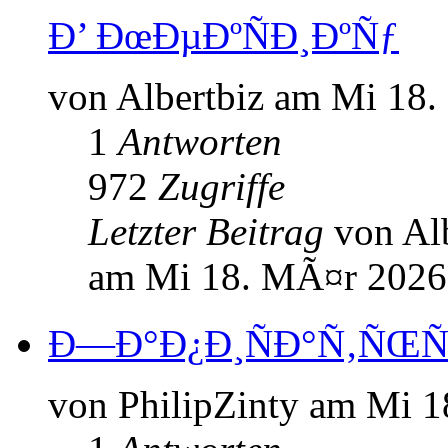
Ð’ ÐœÐµÐºÑÐ¸ÐºÑƒ
von Albertbiz am Mi 18
1
Antworten
972
Zugriffe
Letzter Beitrag
von Al
am Mi 18. MÃ¤r 2026
Ð—Ð°Ð¿Ð¸ÑÐ°Ñ‚ÑŒÑÑ
von PhilipZinty am Mi 