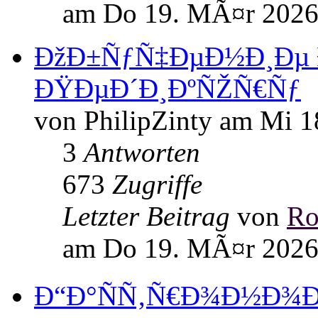
am Do 19. MÃ¤r 2026
ÐžÐ±ÑƒÑ‡ÐµÐ½Ð¸Ðµ
ÐŸÐµÐ´Ð¸ÐºÑŽÑ€Ñƒ
von PhilipZinty am Mi 
3
Antworten
673
Zugriffe
Letzter Beitrag
von
Ro
am Do 19. MÃ¤r 2026
Ð“Ð°ÑÑ‚Ñ€Ð¾Ð½Ð¾Ð