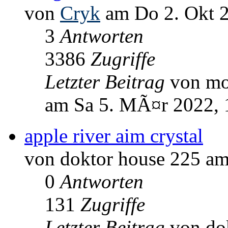
von
Cryk
am Do 2. Okt 2
3
Antworten
3386
Zugriffe
Letzter Beitrag
von m
am Sa 5. MÃ¤r 2022, 
apple river aim crystal
von doktor house 225 am
0
Antworten
131
Zugriffe
Letzter Beitrag
von do