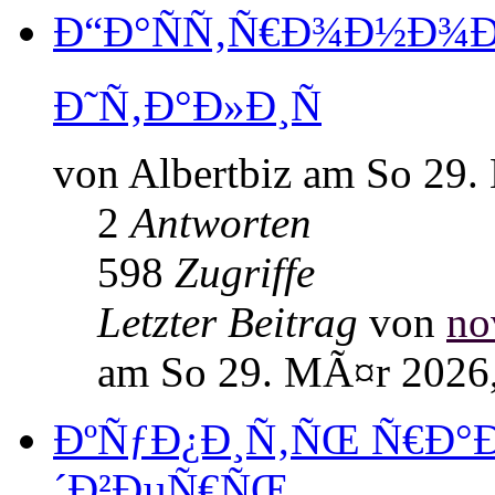
Ð“Ð°ÑÑ‚Ñ€Ð¾Ð½Ð¾Ð
Ð˜Ñ‚Ð°Ð»Ð¸Ñ
von Albertbiz am So 29.
2
Antworten
598
Zugriffe
Letzter Beitrag
von
no
am So 29. MÃ¤r 2026,
ÐºÑƒÐ¿Ð¸Ñ‚ÑŒ Ñ€Ð°
´Ð²ÐµÑ€ÑŒ