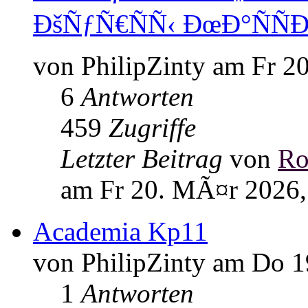
ÐšÑƒÑ€ÑÑ‹ ÐœÐ°ÑÑÐ
von PhilipZinty am Fr 2
6
Antworten
459
Zugriffe
Letzter Beitrag
von
Ro
am Fr 20. MÃ¤r 2026,
Academia Kp11
von PhilipZinty am Do 
1
Antworten