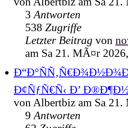
von Albertbiz am Sa 21.
3
Antworten
538
Zugriffe
Letzter Beitrag
von
no
am Sa 21. MÃ¤r 2026,
Ð“Ð°ÑÑ‚Ñ€Ð¾Ð½Ð¾Ð
Ð¢ÑƒÑ€Ñ‹ Ð’ Ð®Ð¶Ð
von Albertbiz am Sa 21.
9
Antworten