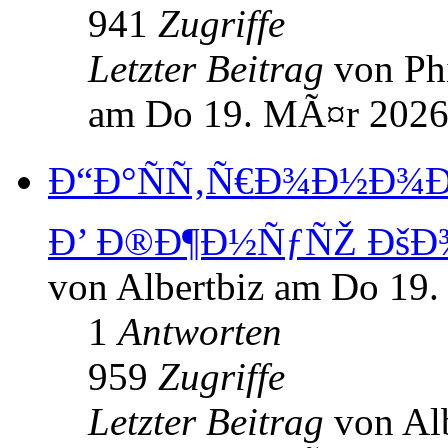
941
Zugriffe
Letzter Beitrag
von Ph
am Do 19. MÃ¤r 2026
Ð“Ð°ÑÑ‚Ñ€Ð¾Ð½Ð¾Ð
Ð’ Ð®Ð¶Ð½ÑƒÑŽ Ðš
von Albertbiz am Do 19
1
Antworten
959
Zugriffe
Letzter Beitrag
von Al