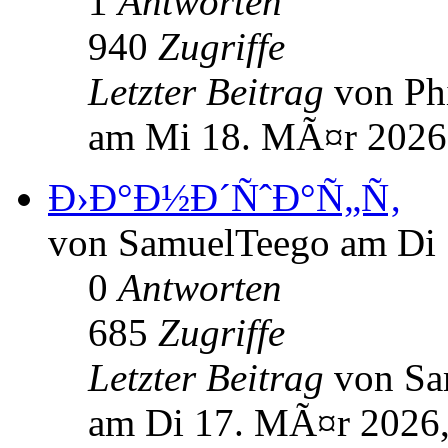
1
Antworten
940
Zugriffe
Letzter Beitrag
von Ph
am Mi 18. MÃ¤r 2026
Ð›Ð°Ð½Ð´ÑˆÐ°Ñ„Ñ‚
von SamuelTeego am Di 
0
Antworten
685
Zugriffe
Letzter Beitrag
von S
am Di 17. MÃ¤r 2026,