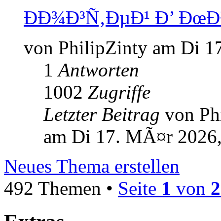
ÐÐ¾Ð³Ñ‚ÐµÐ¹ Ð’ ÐœÐ
von PhilipZinty am Di 1
1
Antworten
1002
Zugriffe
Letzter Beitrag
von Ph
am Di 17. MÃ¤r 2026,
Neues Thema erstellen
492 Themen •
Seite
1
von
2