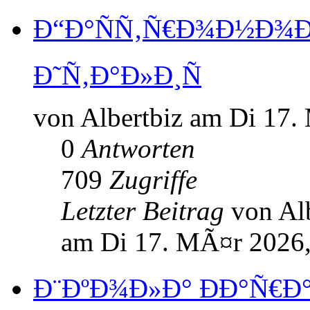
Ð“Ð°ÑÑ‚Ñ€Ð¾Ð½Ð¾Ð
Ð˜Ñ‚Ð°Ð»Ð¸Ñ
von Albertbiz am Di 17.
0
Antworten
709
Zugriffe
Letzter Beitrag
von Al
am Di 17. MÃ¤r 2026,
Ð¨ÐºÐ¾Ð»Ð° ÐÐ°Ñ€Ð