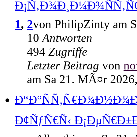
Ð¡Ñ‚Ð¾Ð¸Ð¼Ð¾ÑÑ‚
1
,
2
von PhilipZinty am 
10
Antworten
494
Zugriffe
Letzter Beitrag
von
no
am Sa 21. MÃ¤r 2026,
Ð“Ð°ÑÑ‚Ñ€Ð¾Ð½Ð¾Ð
Ð¢ÑƒÑ€Ñ‹ Ð¡ÐµÑ€Ð±Ð