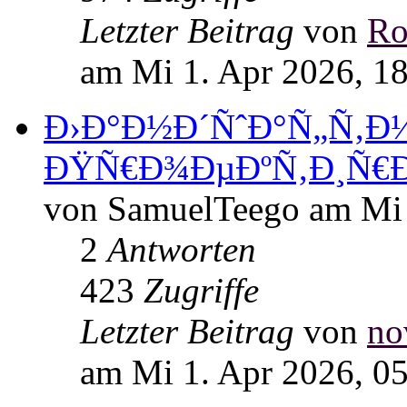
Letzter Beitrag
von
Ro
am Mi 1. Apr 2026, 1
Ð›Ð°Ð½Ð´ÑˆÐ°Ñ„Ñ‚
ÐŸÑ€Ð¾ÐµÐºÑ‚Ð¸Ñ€
von SamuelTeego am Mi 
2
Antworten
423
Zugriffe
Letzter Beitrag
von
no
am Mi 1. Apr 2026, 0