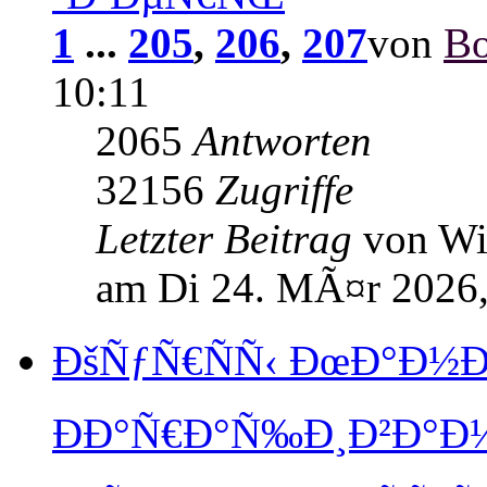
1
...
205
,
206
,
207
von
Bo
10:11
2065
Antworten
32156
Zugriffe
Letzter Beitrag
von W
am Di 24. MÃ¤r 2026,
ÐšÑƒÑ€ÑÑ‹ ÐœÐ°Ð½Ð
ÐÐ°Ñ€Ð°Ñ‰Ð¸Ð²Ð°Ð½