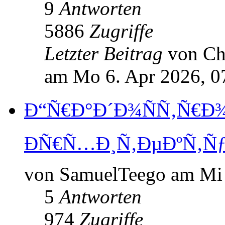
9
Antworten
5886
Zugriffe
Letzter Beitrag
von C
am Mo 6. Apr 2026, 0
Ð“Ñ€Ð°Ð´Ð¾ÑÑ‚Ñ€Ð¾
ÐÑ€Ñ…Ð¸Ñ‚ÐµÐºÑ‚Ñ
von SamuelTeego am Mi 
5
Antworten
974
Zugriffe