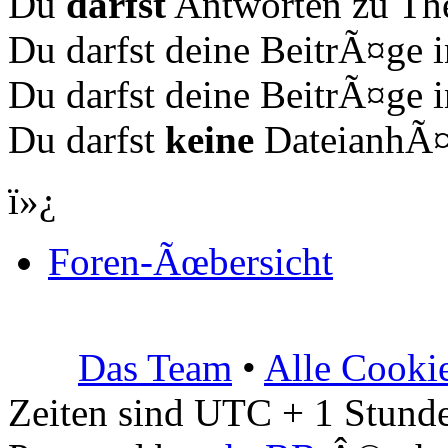
Du
darfst
Antworten zu The
Du darfst deine BeitrÃ¤ge
Du darfst deine BeitrÃ¤ge
Du darfst
keine
DateianhÃ¤n
ï»¿
Foren-Ãœbersicht
Das Team
•
Alle Cooki
Zeiten sind UTC + 1 Stunde