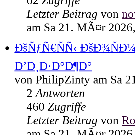
62
Zugriffe
Letzter Beitrag
von
no
am Sa 21. MÃ¤r 2026,
ÐšÑƒÑ€ÑÑ‹ ÐšÐ¾ÑÐ
Ð’Ð¸Ð·Ð°Ð¶Ð°
von PhilipZinty am Sa 2
2
Antworten
460
Zugriffe
Letzter Beitrag
von
Ro
am Sa 21. MÃ¤r 2026,