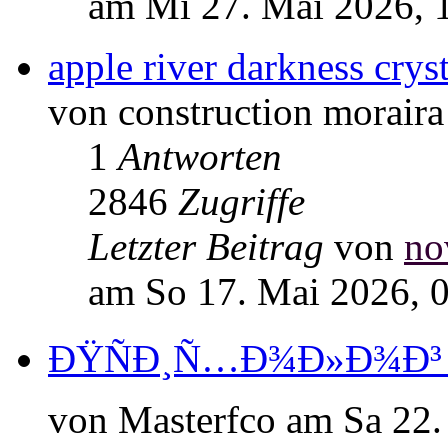
am Mi 27. Mai 2026, 
apple river darkness cryst
von construction morair
1
Antworten
2846
Zugriffe
Letzter Beitrag
von
no
am So 17. Mai 2026, 
ÐŸÑÐ¸Ñ…Ð¾Ð»Ð¾Ð³ t
von Masterfco am Sa 22.