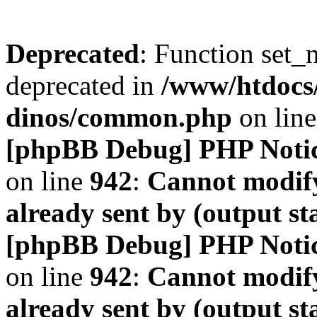
Deprecated
: Function set_
deprecated in
/www/htdocs
dinos/common.php
on lin
[phpBB Debug] PHP Noti
on line
942
:
Cannot modify
already sent by (output s
[phpBB Debug] PHP Noti
on line
942
:
Cannot modify
already sent by (output s