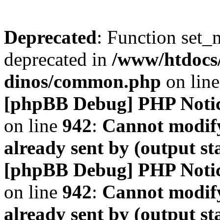
Deprecated
: Function set_
deprecated in
/www/htdocs
dinos/common.php
on lin
[phpBB Debug] PHP Noti
on line
942
:
Cannot modify
already sent by (output s
[phpBB Debug] PHP Noti
on line
942
:
Cannot modify
already sent by (output s