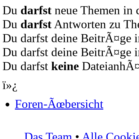
Du
darfst
neue Themen in d
Du
darfst
Antworten zu The
Du darfst deine BeitrÃ¤ge
Du darfst deine BeitrÃ¤ge
Du darfst
keine
DateianhÃ¤n
ï»¿
Foren-Ãœbersicht
Das Team
•
Alle Cooki