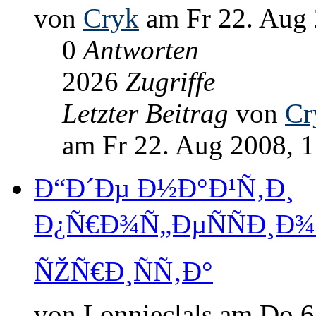
von
Cryk
am Fr 22. Aug 
0
Antworten
2026
Zugriffe
Letzter Beitrag
von
Cr
am Fr 22. Aug 2008, 
Ð“Ð´Ðµ Ð½Ð°Ð¹Ñ‚Ð¸
Ð¿Ñ€Ð¾Ñ„ÐµÑÑÐ¸
ÑŽÑ€Ð¸ÑÑ‚Ð°
von Lonnieclals am Do 6