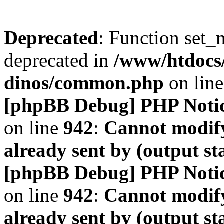
Deprecated
: Function set_
deprecated in
/www/htdocs
dinos/common.php
on lin
[phpBB Debug] PHP Noti
on line
942
:
Cannot modify
already sent by (output s
[phpBB Debug] PHP Noti
on line
942
:
Cannot modify
already sent by (output s