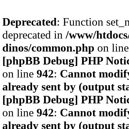
Deprecated
: Function set_
deprecated in
/www/htdocs
dinos/common.php
on lin
[phpBB Debug] PHP Noti
on line
942
:
Cannot modify
already sent by (output s
[phpBB Debug] PHP Noti
on line
942
:
Cannot modify
already sent by (output s