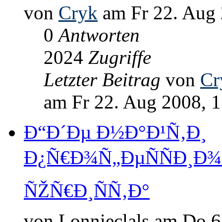
von
Cryk
am Fr 22. Aug 
0
Antworten
2024
Zugriffe
Letzter Beitrag
von
Cr
am Fr 22. Aug 2008, 
Ð“Ð´Ðµ Ð½Ð°Ð¹Ñ‚Ð¸
Ð¿Ñ€Ð¾Ñ„ÐµÑÑÐ¸
ÑŽÑ€Ð¸ÑÑ‚Ð°
von Lonnieclals am Do 6