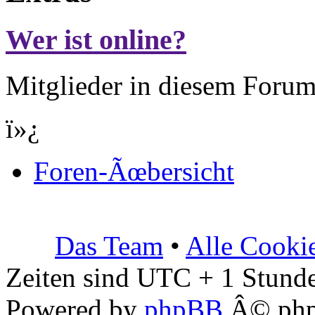
Wer ist online?
Mitglieder in diesem Forum
ï»¿
Foren-Ãœbersicht
Das Team
•
Alle Cooki
Zeiten sind UTC + 1 Stunde
Powered by
phpBB
Â© php