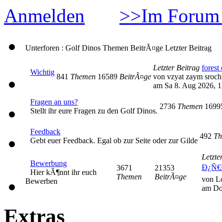
Anmelden
>>Im Forum 
Unterforen : Golf Dinos
Themen
BeitrÃ¤ge
Letzter Beitrag
Letzter Beitrag
forest 
Wichtig
841
Themen
16589
BeitrÃ¤ge
von vzyat zaym sroc
am Sa 8. Aug 2026, 1
Fragen an uns?
2736
Themen
169
Stellt ihr eure Fragen zu den Golf Dinos.
Feedback
492
Th
Gebt euer Feedback. Egal ob zur Seite oder zur Gilde
Letzte
Bewerbung
Ð¿Ñ€
3671
21353
Hier kÃ¶nnt ihr euch
Themen
BeitrÃ¤ge
von L
Bewerben
am Do
Extras