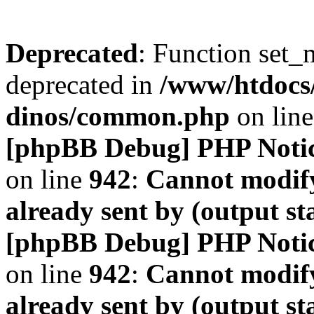
Deprecated
: Function set_
deprecated in
/www/htdocs
dinos/common.php
on lin
[phpBB Debug] PHP Noti
on line
942
:
Cannot modify
already sent by (output s
[phpBB Debug] PHP Noti
on line
942
:
Cannot modify
already sent by (output s