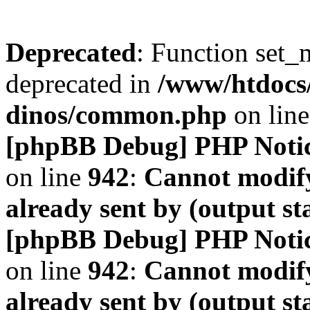
Deprecated
: Function set_
deprecated in
/www/htdocs
dinos/common.php
on lin
[phpBB Debug] PHP Noti
on line
942
:
Cannot modify
already sent by (output s
[phpBB Debug] PHP Noti
on line
942
:
Cannot modify
already sent by (output s