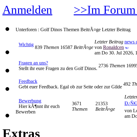
Anmelden
>>Im Forum 
Unterforen : Golf Dinos
Themen
BeitrÃ¤ge
Letzter Beitrag
Letzter Beitrag
news c
Wichtig
839
Themen
16587
BeitrÃ¤ge
von
Ronaldcen
am Do 30. Jul 2026, 
Fragen an uns?
2736
Themen
169
Stellt ihr eure Fragen zu den Golf Dinos.
Feedback
492
Th
Gebt euer Feedback. Egal ob zur Seite oder zur Gilde
Letzte
Bewerbung
Ð¿Ñ€
3671
21353
Hier kÃ¶nnt ihr euch
Themen
BeitrÃ¤ge
von L
Bewerben
am Do
Extras