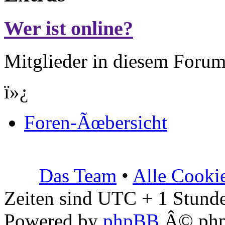
Wer ist online?
Mitglieder in diesem Forum
ï»¿
Foren-Ãœbersicht
Das Team
•
Alle Cooki
Zeiten sind UTC + 1 Stunde
Powered by
phpBB
Â© php