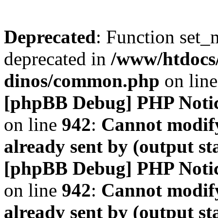
Deprecated
: Function set_
deprecated in
/www/htdocs
dinos/common.php
on lin
[phpBB Debug] PHP Noti
on line
942
:
Cannot modify
already sent by (output s
[phpBB Debug] PHP Noti
on line
942
:
Cannot modify
already sent by (output s