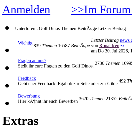
Anmelden
>>Im Forum 
Unterforen : Golf Dinos
Themen
BeitrÃ¤ge
Letzter Beitrag
Letzter Beitrag
news c
Wichtig
839
Themen
16587
BeitrÃ¤ge
von
Ronaldcen
am Do 30. Jul 2026, 
Fragen an uns?
2736
Themen
169
Stellt ihr eure Fragen zu den Golf Dinos.
Feedback
492
Th
Gebt euer Feedback. Egal ob zur Seite oder zur Gilde
Bewerbung
3670
Themen
21352
BeitrÃ
Hier kÃ¶nnt ihr euch Bewerben
Extras