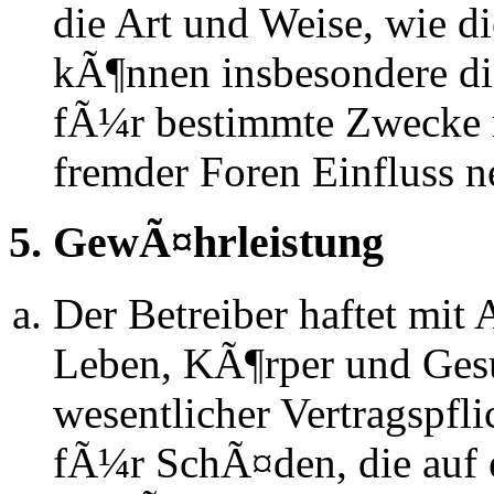
die Art und Weise, wie d
kÃ¶nnen insbesondere d
fÃ¼r bestimmte Zwecke ni
fremder Foren Einfluss 
5. GewÃ¤hrleistung
Der Betreiber haftet mit
Leben, KÃ¶rper und Gesu
wesentlicher Vertragspfli
fÃ¼r SchÃ¤den, die auf 