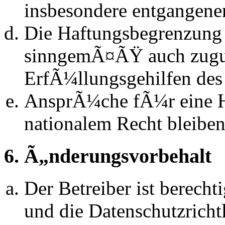
insbesondere entgangen
Die Haftungsbegrenzung d
sinngemÃ¤ÃŸ auch zugun
ErfÃ¼llungsgehilfen des 
AnsprÃ¼che fÃ¼r eine 
nationalem Recht bleibe
6. Ã„nderungsvorbehalt
Der Betreiber ist berech
und die Datenschutzrich