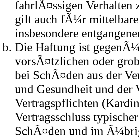
fahrlÃ¤ssigen Verhalten
gilt auch fÃ¼r mittelba
insbesondere entgangen
Die Haftung ist gegenÃ¼
vorsÃ¤tzlichen oder grob
bei SchÃ¤den aus der Ve
und Gesundheit und der V
Vertragspflichten (Kardin
Vertragsschluss typische
SchÃ¤den und im Ã¼brig