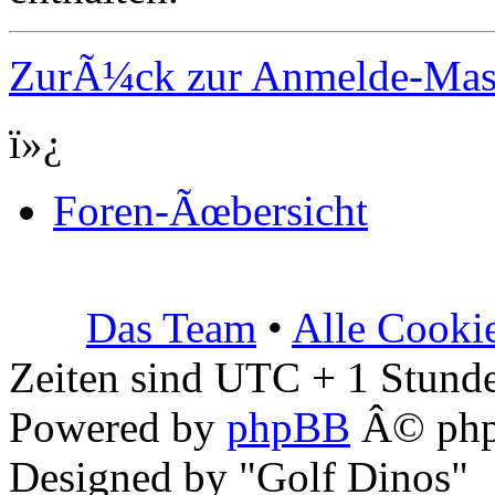
ZurÃ¼ck zur Anmelde-Ma
ï»¿
Foren-Ãœbersicht
Das Team
•
Alle Cooki
Zeiten sind UTC + 1 Stunde
Powered by
phpBB
Â© php
Designed by "Golf Dinos"