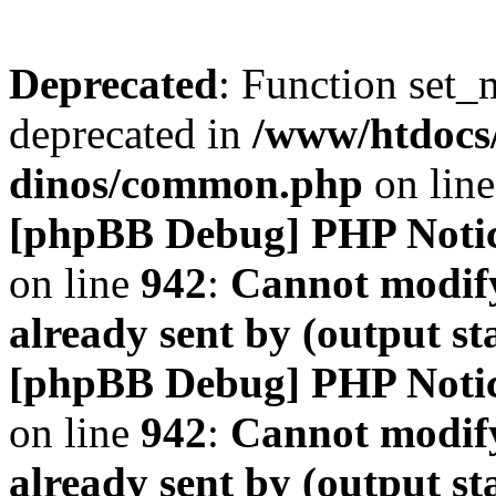
Deprecated
: Function set_
deprecated in
/www/htdocs
dinos/common.php
on lin
[phpBB Debug] PHP Noti
on line
942
:
Cannot modify
already sent by (output s
[phpBB Debug] PHP Noti
on line
942
:
Cannot modify
already sent by (output s