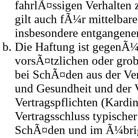
fahrlÃ¤ssigen Verhalten
gilt auch fÃ¼r mittelba
insbesondere entgangen
Die Haftung ist gegenÃ¼
vorsÃ¤tzlichen oder grob
bei SchÃ¤den aus der Ve
und Gesundheit und der V
Vertragspflichten (Kardin
Vertragsschluss typische
SchÃ¤den und im Ã¼brig