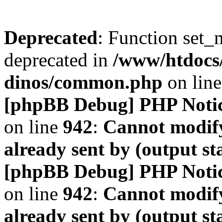
Deprecated
: Function set_
deprecated in
/www/htdocs
dinos/common.php
on lin
[phpBB Debug] PHP Noti
on line
942
:
Cannot modify
already sent by (output s
[phpBB Debug] PHP Noti
on line
942
:
Cannot modify
already sent by (output s