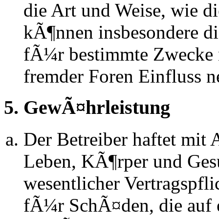
die Art und Weise, wie d
kÃ¶nnen insbesondere d
fÃ¼r bestimmte Zwecke ni
fremder Foren Einfluss 
5. GewÃ¤hrleistung
Der Betreiber haftet mit
Leben, KÃ¶rper und Gesu
wesentlicher Vertragspfli
fÃ¼r SchÃ¤den, die auf 