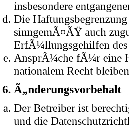
insbesondere entgangen
Die Haftungsbegrenzung d
sinngemÃ¤ÃŸ auch zugun
ErfÃ¼llungsgehilfen des 
AnsprÃ¼che fÃ¼r eine 
nationalem Recht bleibe
6. Ã„nderungsvorbehalt
Der Betreiber ist berech
und die Datenschutzrich