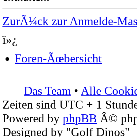
ZurÃ¼ck zur Anmelde-Ma
ï»¿
Foren-Ãœbersicht
Das Team
•
Alle Cooki
Zeiten sind UTC + 1 Stunde
Powered by
phpBB
Â© php
Designed by "Golf Dinos"