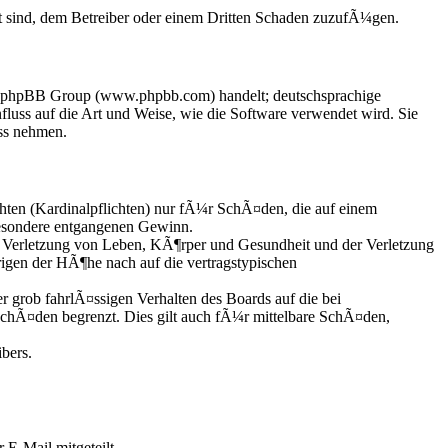
t sind, dem Betreiber oder einem Dritten Schaden zuzufÃ¼gen.
der phpBB Group (www.phpbb.com) handelt; deutschsprachige
uss auf die Art und Weise, wie die Software verwendet wird. Sie
ss nehmen.
hten (Kardinalpflichten) nur fÃ¼r SchÃ¤den, die auf einem
besondere entgangenen Gewinn.
 Verletzung von Leben, KÃ¶rper und Gesundheit und der Verletzung
rigen der HÃ¶he nach auf die vertragstypischen
grob fahrlÃ¤ssigen Verhalten des Boards auf die bei
chÃ¤den begrenzt. Dies gilt auch fÃ¼r mittelbare SchÃ¤den,
bers.
 E-Mail mitgeteilt.