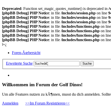
Deprecated
: Function set_magic_quotes_runtime() is deprecated in
/
[phpBB Debug] PHP Notice
: in file
/includes/session.php
on line
9
[phpBB Debug] PHP Notice
: in file
/includes/session.php
on line
9
[phpBB Debug] PHP Notice
: in file
/includes/session.php
on line
9
[phpBB Debug] PHP Notice
: in file
/includes/functions.php
on lin
[phpBB Debug] PHP Notice
: in file
/includes/functions.php
on lin
[phpBB Debug] PHP Notice
: in file
/includes/functions.php
on lin
[phpBB Debug] PHP Notice
: in file
/includes/functions.php
on lin
ï»¿
Foren-Ãœbersicht
Erweiterte Suche
Willkommen im Forum der Golf Dinos!
Um alle Features nutzen zu kÃ¶nnen, musst du dich anmelden. Solltest
Anmelden
>>Im Forum Registrieren<<