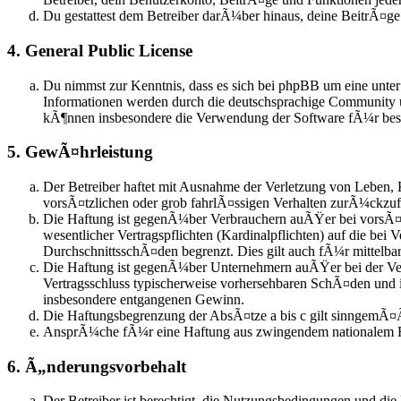
Du gestattest dem Betreiber darÃ¼ber hinaus, deine BeitrÃ¤g
4. General Public License
Du nimmst zur Kenntnis, dass es sich bei phpBB um eine unte
Informationen werden durch die deutschsprachige Community u
kÃ¶nnen insbesondere die Verwendung der Software fÃ¼r besti
5. GewÃ¤hrleistung
Der Betreiber haftet mit Ausnahme der Verletzung von Leben, 
vorsÃ¤tzlichen oder grob fahrlÃ¤ssigen Verhalten zurÃ¼ckzu
Die Haftung ist gegenÃ¼ber Verbrauchern auÃŸer bei vorsÃ¤t
wesentlicher Vertragspflichten (Kardinalpflichten) auf die be
DurchschnittsschÃ¤den begrenzt. Dies gilt auch fÃ¼r mittel
Die Haftung ist gegenÃ¼ber Unternehmern auÃŸer bei der Verl
Vertragsschluss typischerweise vorhersehbaren SchÃ¤den und 
insbesondere entgangenen Gewinn.
Die Haftungsbegrenzung der AbsÃ¤tze a bis c gilt sinngemÃ¤Ã
AnsprÃ¼che fÃ¼r eine Haftung aus zwingendem nationalem R
6. Ã„nderungsvorbehalt
Der Betreiber ist berechtigt, die Nutzungsbedingungen und die