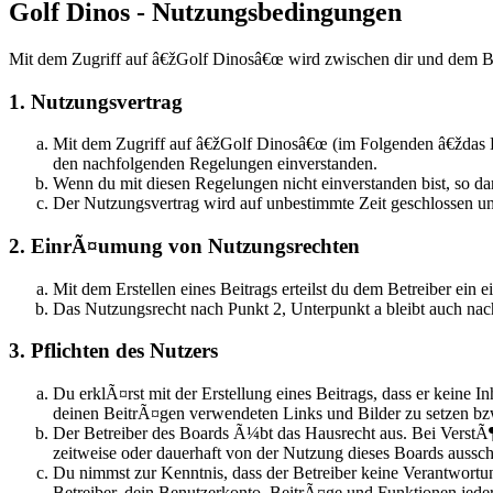
Golf Dinos - Nutzungsbedingungen
Mit dem Zugriff auf â€žGolf Dinosâ€œ wird zwischen dir und dem Be
1. Nutzungsvertrag
Mit dem Zugriff auf â€žGolf Dinosâ€œ (im Folgenden â€ždas B
den nachfolgenden Regelungen einverstanden.
Wenn du mit diesen Regelungen nicht einverstanden bist, so dar
Der Nutzungsvertrag wird auf unbestimmte Zeit geschlossen un
2. EinrÃ¤umung von Nutzungsrechten
Mit dem Erstellen eines Beitrags erteilst du dem Betreiber ei
Das Nutzungsrecht nach Punkt 2, Unterpunkt a bleibt auch n
3. Pflichten des Nutzers
Du erklÃ¤rst mit der Erstellung eines Beitrags, dass er keine I
deinen BeitrÃ¤gen verwendeten Links und Bilder zu setzen b
Der Betreiber des Boards Ã¼bt das Hausrecht aus. Bei Verst
zeitweise oder dauerhaft von der Nutzung dieses Boards aussch
Du nimmst zur Kenntnis, dass der Betreiber keine Verantwortun
Betreiber, dein Benutzerkonto, BeitrÃ¤ge und Funktionen jeder