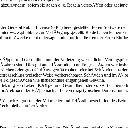
e abzuÃ¤ndern, sofern sie gegen o. g. Regeln verstoÃŸen oder geeigne
r der General Public License (GPL) bereitgestellten Foren-Software 
nter www.phpbb.de zur VerfÃ¼gung gestellt. Beide haben keinen Einfl
mmte Zwecke nicht untersagen oder auf Inhalte fremder Foren Einflu
KÃ¶rper und Gesundheit und der Verletzung wesentlicher Vertragspflic
fÃ¼hren sind. Dies gilt auch fÃ¼r mittelbare FolgeschÃ¤den wie ins
zlichen oder grob fahrlÃ¤ssigen Verhalten oder bei SchÃ¤den aus der
i Vertragsschluss typischer Weise vorhersehbaren SchÃ¤den und im Ã¼b
bare FolgeschÃ¤den wie insbesondere entgangenen Gewinn.
etzung von Leben, KÃ¶rper und Gesundheit oder vorsÃ¤tzlichen oder 
im Ãœbrigen der HÃ¶he nach auf die vertragstypischen Durchschnittss
Ÿ auch zugunsten der Mitarbeiter und ErfÃ¼llungsgehilfen des Betrei
echt bleiben unberÃ¼hrt.
 Datenschutzrichtlinie zu Ã¤ndern. Die Ã„nderung wird dem Nutzer per