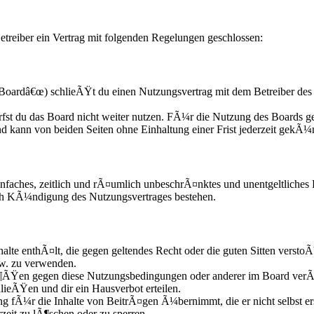
treiber ein Vertrag mit folgenden Regelungen geschlossen:
oardâ€œ) schlieÃŸt du einen Nutzungsvertrag mit dem Betreiber des 
fst du das Board nicht weiter nutzen. FÃ¼r die Nutzung des Boards gel
d kann von beiden Seiten ohne Einhaltung einer Frist jederzeit gekÃ¼
n einfaches, zeitlich und rÃ¤umlich unbeschrÃ¤nktes und unentgeltliche
ach KÃ¼ndigung des Nutzungsvertrages bestehen.
nhalte enthÃ¤lt, die gegen geltendes Recht oder die guten Sitten versto
zw. zu verwenden.
Ã¶ÃŸen gegen diese Nutzungsbedingungen oder anderer im Board verÃ¶
lieÃŸen und dir ein Hausverbot erteilen.
g fÃ¼r die Inhalte von BeitrÃ¤gen Ã¼bernimmt, die er nicht selbst ers
zeit zu lÃ¶schen oder zu sperren.