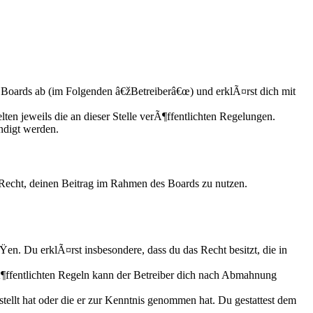
Boards ab (im Folgenden â€žBetreiberâ€œ) und erklÃ¤rst dich mit
ten jeweils die an dieser Stelle verÃ¶ffentlichten Regelungen.
ndigt werden.
s Recht, deinen Beitrag im Rahmen des Boards zu nutzen.
ÃŸen. Du erklÃ¤rst insbesondere, dass du das Recht besitzt, die in
ffentlichten Regeln kann der Betreiber dich nach Abmahnung
tellt hat oder die er zur Kenntnis genommen hat. Du gestattest dem