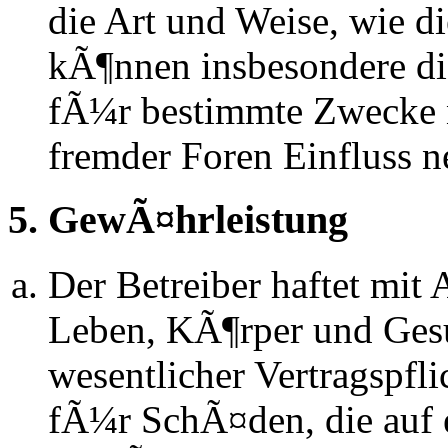
die Art und Weise, wie d
kÃ¶nnen insbesondere d
fÃ¼r bestimmte Zwecke ni
fremder Foren Einfluss 
5. GewÃ¤hrleistung
Der Betreiber haftet mit
Leben, KÃ¶rper und Gesu
wesentlicher Vertragspfli
fÃ¼r SchÃ¤den, die auf 