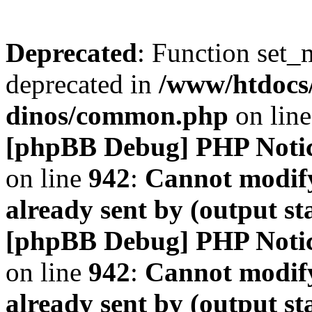
Deprecated
: Function set_
deprecated in
/www/htdocs
dinos/common.php
on lin
[phpBB Debug] PHP Noti
on line
942
:
Cannot modify
already sent by (output s
[phpBB Debug] PHP Noti
on line
942
:
Cannot modify
already sent by (output s