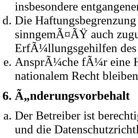
insbesondere entgangen
Die Haftungsbegrenzung d
sinngemÃ¤ÃŸ auch zugun
ErfÃ¼llungsgehilfen des 
AnsprÃ¼che fÃ¼r eine 
nationalem Recht bleibe
6. Ã„nderungsvorbehalt
Der Betreiber ist berech
und die Datenschutzrich