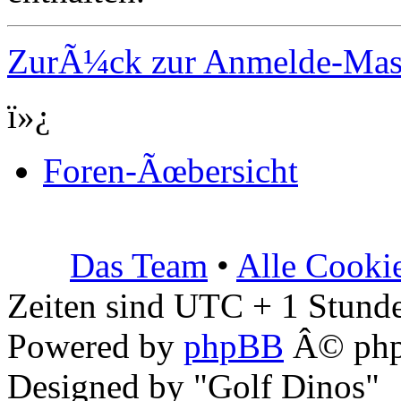
ZurÃ¼ck zur Anmelde-Ma
ï»¿
Foren-Ãœbersicht
Das Team
•
Alle Cooki
Zeiten sind UTC + 1 Stunde
Powered by
phpBB
Â© php
Designed by "Golf Dinos"