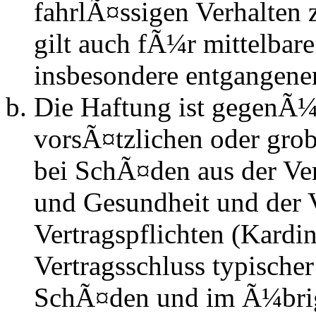
fahrlÃ¤ssigen Verhalten
gilt auch fÃ¼r mittelba
insbesondere entgangen
Die Haftung ist gegenÃ¼
vorsÃ¤tzlichen oder grob
bei SchÃ¤den aus der Ve
und Gesundheit und der V
Vertragspflichten (Kardin
Vertragsschluss typische
SchÃ¤den und im Ã¼brig