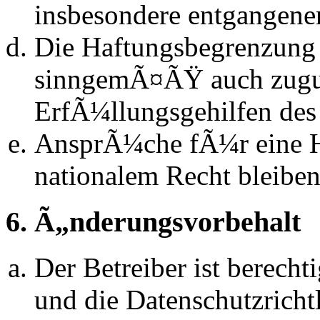
insbesondere entgangen
Die Haftungsbegrenzung d
sinngemÃ¤ÃŸ auch zugun
ErfÃ¼llungsgehilfen des 
AnsprÃ¼che fÃ¼r eine 
nationalem Recht bleibe
6. Ã„nderungsvorbehalt
Der Betreiber ist berech
und die Datenschutzrich