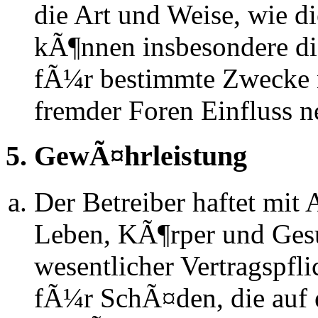
die Art und Weise, wie d
kÃ¶nnen insbesondere d
fÃ¼r bestimmte Zwecke ni
fremder Foren Einfluss 
5. GewÃ¤hrleistung
Der Betreiber haftet mit
Leben, KÃ¶rper und Gesu
wesentlicher Vertragspfli
fÃ¼r SchÃ¤den, die auf 