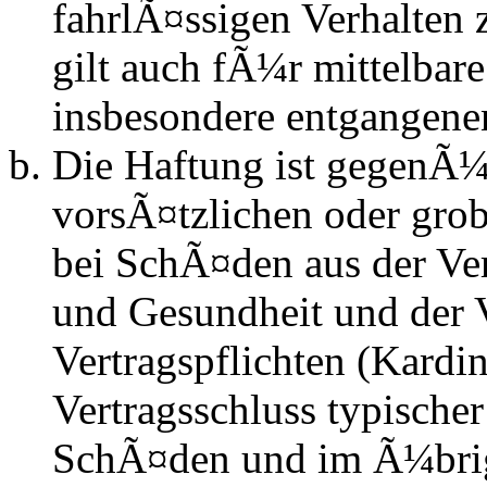
fahrlÃ¤ssigen Verhalten
gilt auch fÃ¼r mittelba
insbesondere entgangen
Die Haftung ist gegenÃ¼
vorsÃ¤tzlichen oder grob
bei SchÃ¤den aus der Ve
und Gesundheit und der V
Vertragspflichten (Kardin
Vertragsschluss typische
SchÃ¤den und im Ã¼brig