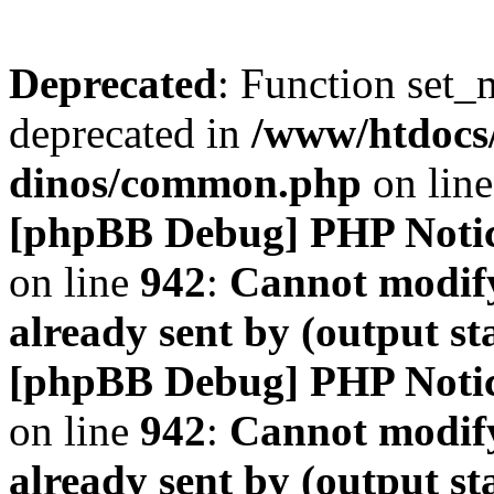
Deprecated
: Function set_
deprecated in
/www/htdocs
dinos/common.php
on lin
[phpBB Debug] PHP Noti
on line
942
:
Cannot modify
already sent by (output s
[phpBB Debug] PHP Noti
on line
942
:
Cannot modify
already sent by (output s