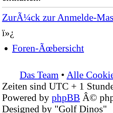
ZurÃ¼ck zur Anmelde-Ma
ï»¿
Foren-Ãœbersicht
Das Team
•
Alle Cooki
Zeiten sind UTC + 1 Stunde
Powered by
phpBB
Â© php
Designed by "Golf Dinos"