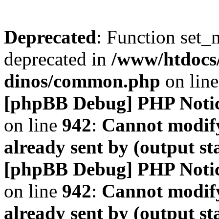
Deprecated
: Function set_
deprecated in
/www/htdocs
dinos/common.php
on lin
[phpBB Debug] PHP Noti
on line
942
:
Cannot modify
already sent by (output s
[phpBB Debug] PHP Noti
on line
942
:
Cannot modify
already sent by (output s