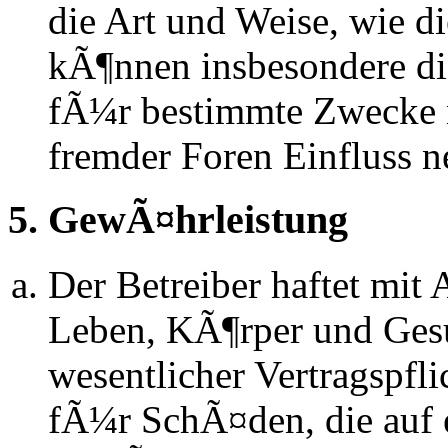
die Art und Weise, wie d
kÃ¶nnen insbesondere d
fÃ¼r bestimmte Zwecke ni
fremder Foren Einfluss 
5. GewÃ¤hrleistung
Der Betreiber haftet mit
Leben, KÃ¶rper und Gesu
wesentlicher Vertragspfli
fÃ¼r SchÃ¤den, die auf 