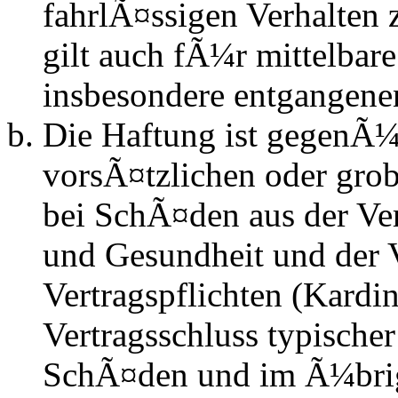
fahrlÃ¤ssigen Verhalten
gilt auch fÃ¼r mittelba
insbesondere entgangen
Die Haftung ist gegenÃ¼
vorsÃ¤tzlichen oder grob
bei SchÃ¤den aus der Ve
und Gesundheit und der V
Vertragspflichten (Kardin
Vertragsschluss typische
SchÃ¤den und im Ã¼brig