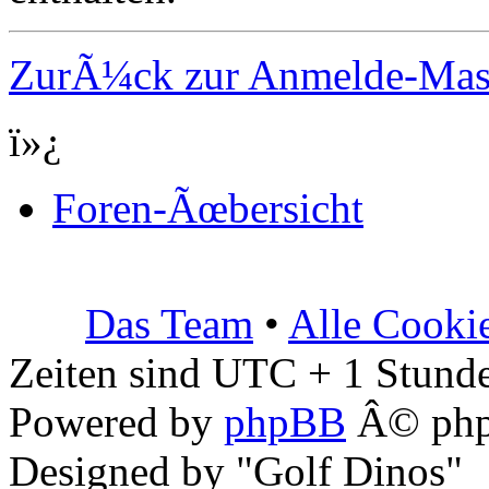
ZurÃ¼ck zur Anmelde-Ma
ï»¿
Foren-Ãœbersicht
Das Team
•
Alle Cooki
Zeiten sind UTC + 1 Stunde
Powered by
phpBB
Â© php
Designed by "Golf Dinos"