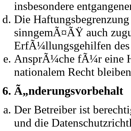
insbesondere entgangen
Die Haftungsbegrenzung d
sinngemÃ¤ÃŸ auch zugun
ErfÃ¼llungsgehilfen des 
AnsprÃ¼che fÃ¼r eine 
nationalem Recht bleibe
6. Ã„nderungsvorbehalt
Der Betreiber ist berech
und die Datenschutzrich