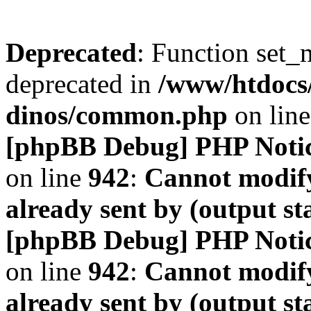
Deprecated
: Function set_
deprecated in
/www/htdocs
dinos/common.php
on lin
[phpBB Debug] PHP Noti
on line
942
:
Cannot modify
already sent by (output s
[phpBB Debug] PHP Noti
on line
942
:
Cannot modify
already sent by (output s