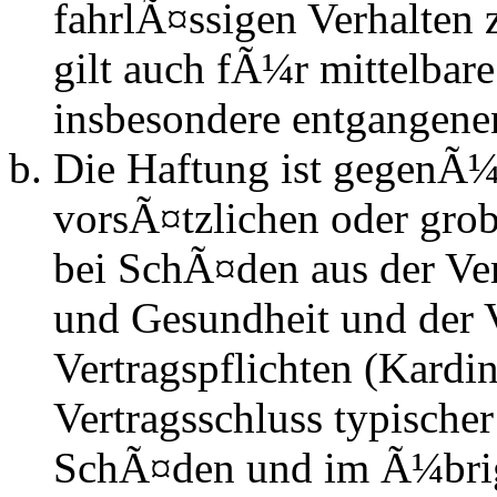
fahrlÃ¤ssigen Verhalten
gilt auch fÃ¼r mittelba
insbesondere entgangen
Die Haftung ist gegenÃ¼
vorsÃ¤tzlichen oder grob
bei SchÃ¤den aus der Ve
und Gesundheit und der V
Vertragspflichten (Kardin
Vertragsschluss typische
SchÃ¤den und im Ã¼brig