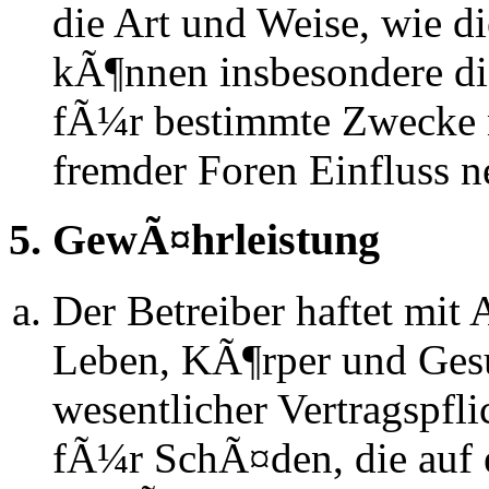
die Art und Weise, wie d
kÃ¶nnen insbesondere d
fÃ¼r bestimmte Zwecke ni
fremder Foren Einfluss 
5. GewÃ¤hrleistung
Der Betreiber haftet mit
Leben, KÃ¶rper und Gesu
wesentlicher Vertragspfli
fÃ¼r SchÃ¤den, die auf 