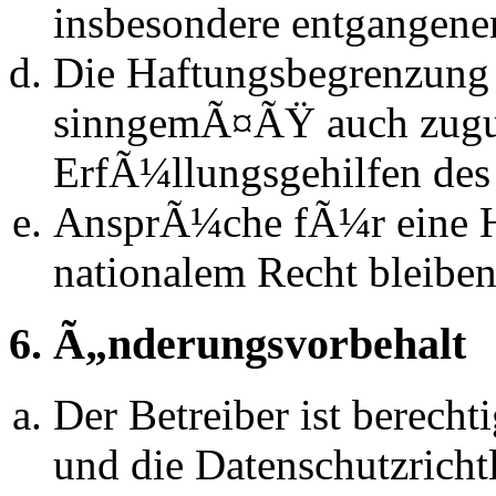
insbesondere entgangen
Die Haftungsbegrenzung d
sinngemÃ¤ÃŸ auch zugun
ErfÃ¼llungsgehilfen des 
AnsprÃ¼che fÃ¼r eine 
nationalem Recht bleibe
6. Ã„nderungsvorbehalt
Der Betreiber ist berech
und die Datenschutzrich