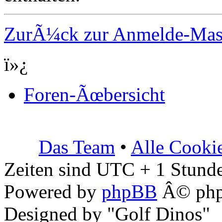
ZurÃ¼ck zur Anmelde-Ma
ï»¿
Foren-Ãœbersicht
Das Team
•
Alle Cooki
Zeiten sind UTC + 1 Stunde
Powered by
phpBB
Â© php
Designed by "Golf Dinos"