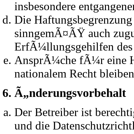
insbesondere entgangen
Die Haftungsbegrenzung d
sinngemÃ¤ÃŸ auch zugun
ErfÃ¼llungsgehilfen des 
AnsprÃ¼che fÃ¼r eine 
nationalem Recht bleibe
6. Ã„nderungsvorbehalt
Der Betreiber ist berech
und die Datenschutzrich