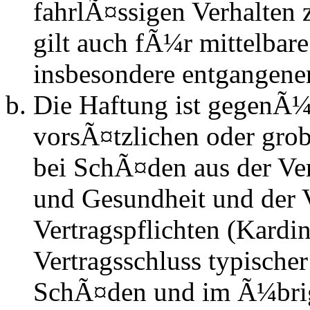
fahrlÃ¤ssigen Verhalten
gilt auch fÃ¼r mittelba
insbesondere entgangen
Die Haftung ist gegenÃ¼
vorsÃ¤tzlichen oder grob
bei SchÃ¤den aus der Ve
und Gesundheit und der V
Vertragspflichten (Kardin
Vertragsschluss typische
SchÃ¤den und im Ã¼brig