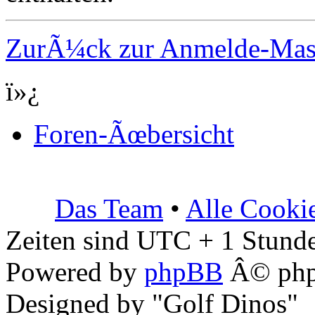
ZurÃ¼ck zur Anmelde-Ma
ï»¿
Foren-Ãœbersicht
Das Team
•
Alle Cooki
Zeiten sind UTC + 1 Stunde
Powered by
phpBB
Â© php
Designed by "Golf Dinos"