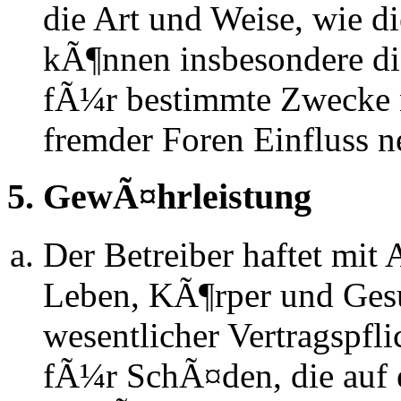
die Art und Weise, wie d
kÃ¶nnen insbesondere d
fÃ¼r bestimmte Zwecke ni
fremder Foren Einfluss 
5. GewÃ¤hrleistung
Der Betreiber haftet mit
Leben, KÃ¶rper und Gesu
wesentlicher Vertragspfli
fÃ¼r SchÃ¤den, die auf 