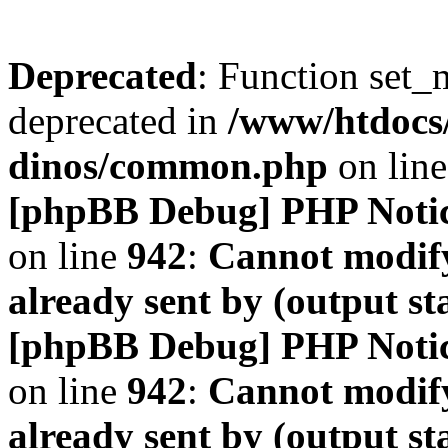
Deprecated
: Function set_
deprecated in
/www/htdocs
dinos/common.php
on lin
[phpBB Debug] PHP Noti
on line
942
:
Cannot modify
already sent by (output s
[phpBB Debug] PHP Noti
on line
942
:
Cannot modify
already sent by (output s