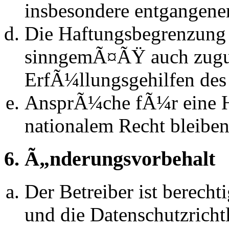
insbesondere entgangen
Die Haftungsbegrenzung d
sinngemÃ¤ÃŸ auch zugun
ErfÃ¼llungsgehilfen des 
AnsprÃ¼che fÃ¼r eine 
nationalem Recht bleibe
6. Ã„nderungsvorbehalt
Der Betreiber ist berech
und die Datenschutzrich