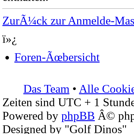
ZurÃ¼ck zur Anmelde-Ma
ï»¿
Foren-Ãœbersicht
Das Team
•
Alle Cooki
Zeiten sind UTC + 1 Stunde
Powered by
phpBB
Â© php
Designed by "Golf Dinos"