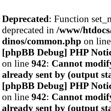
Deprecated
: Function set_
deprecated in
/www/htdocs
dinos/common.php
on lin
[phpBB Debug] PHP Noti
on line
942
:
Cannot modify
already sent by (output s
[phpBB Debug] PHP Noti
on line
942
:
Cannot modify
already sent by (output s