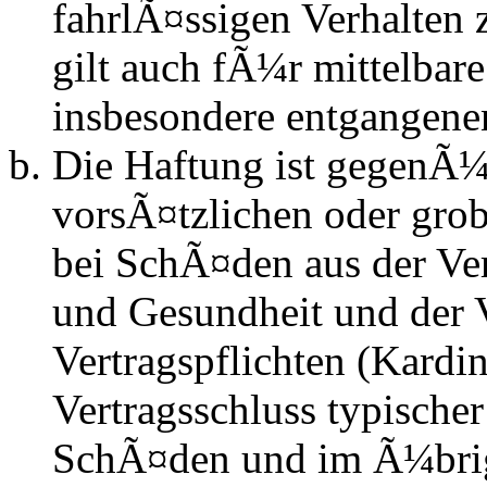
fahrlÃ¤ssigen Verhalten
gilt auch fÃ¼r mittelba
insbesondere entgangen
Die Haftung ist gegenÃ¼
vorsÃ¤tzlichen oder grob
bei SchÃ¤den aus der Ve
und Gesundheit und der V
Vertragspflichten (Kardin
Vertragsschluss typische
SchÃ¤den und im Ã¼brig