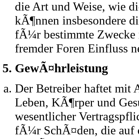
die Art und Weise, wie d
kÃ¶nnen insbesondere d
fÃ¼r bestimmte Zwecke ni
fremder Foren Einfluss 
5. GewÃ¤hrleistung
Der Betreiber haftet mit
Leben, KÃ¶rper und Gesu
wesentlicher Vertragspfli
fÃ¼r SchÃ¤den, die auf 