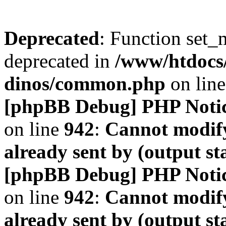
Deprecated
: Function set_
deprecated in
/www/htdocs
dinos/common.php
on lin
[phpBB Debug] PHP Noti
on line
942
:
Cannot modify
already sent by (output s
[phpBB Debug] PHP Noti
on line
942
:
Cannot modify
already sent by (output s