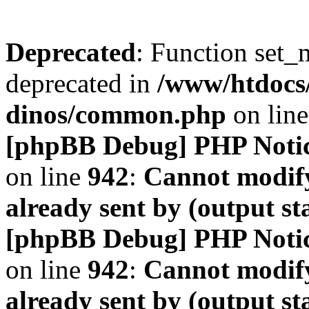
Deprecated
: Function set_
deprecated in
/www/htdocs
dinos/common.php
on lin
[phpBB Debug] PHP Noti
on line
942
:
Cannot modify
already sent by (output s
[phpBB Debug] PHP Noti
on line
942
:
Cannot modify
already sent by (output s