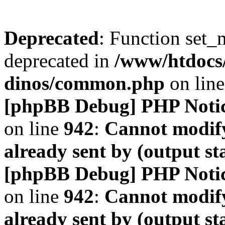
Deprecated
: Function set_
deprecated in
/www/htdocs
dinos/common.php
on lin
[phpBB Debug] PHP Noti
on line
942
:
Cannot modify
already sent by (output s
[phpBB Debug] PHP Noti
on line
942
:
Cannot modify
already sent by (output s