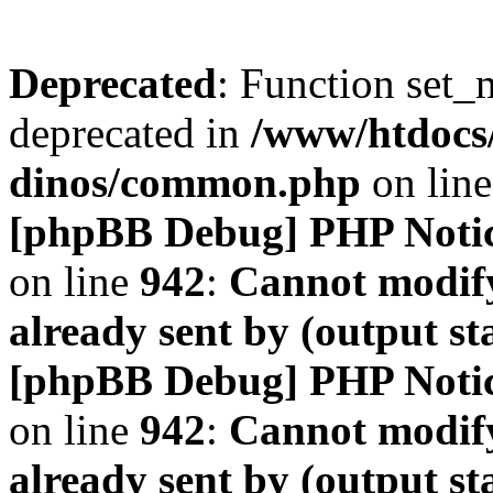
Deprecated
: Function set_
deprecated in
/www/htdocs
dinos/common.php
on lin
[phpBB Debug] PHP Noti
on line
942
:
Cannot modify
already sent by (output s
[phpBB Debug] PHP Noti
on line
942
:
Cannot modify
already sent by (output s