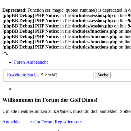
Deprecated
: Function set_magic_quotes_runtime() is deprecated in
/
[phpBB Debug] PHP Notice
: in file
/includes/session.php
on line
9
[phpBB Debug] PHP Notice
: in file
/includes/session.php
on line
9
[phpBB Debug] PHP Notice
: in file
/includes/session.php
on line
9
[phpBB Debug] PHP Notice
: in file
/includes/functions.php
on lin
[phpBB Debug] PHP Notice
: in file
/includes/functions.php
on lin
[phpBB Debug] PHP Notice
: in file
/includes/functions.php
on lin
[phpBB Debug] PHP Notice
: in file
/includes/functions.php
on lin
ï»¿
Foren-Ãœbersicht
Erweiterte Suche
Willkommen im Forum der Golf Dinos!
Um alle Features nutzen zu kÃ¶nnen, musst du dich anmelden. Solltest
Anmelden
>>Im Forum Registrieren<<