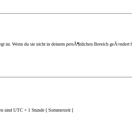
t ist. Wenn du sie nicht in deinem persÃ¶nlichen Bereich geÃ¤ndert hast,
ten sind UTC + 1 Stunde [ Sommerzeit ]