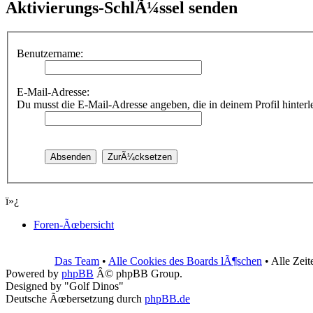
Aktivierungs-SchlÃ¼ssel senden
Benutzername:
E-Mail-Adresse:
Du musst die E-Mail-Adresse angeben, die in deinem Profil hinterleg
ï»¿
Foren-Ãœbersicht
Das Team
•
Alle Cookies des Boards lÃ¶schen
• Alle Zei
Powered by
phpBB
Â© phpBB Group.
Designed by "Golf Dinos"
Deutsche Ãœbersetzung durch
phpBB.de