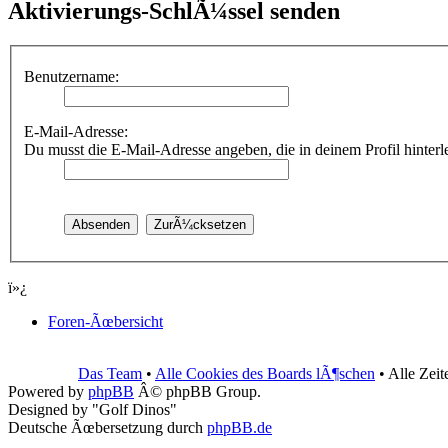
Aktivierungs-SchlÃ¼ssel senden
Benutzername:
E-Mail-Adresse:
Du musst die E-Mail-Adresse angeben, die in deinem Profil hinterleg
ï»¿
Foren-Ãœbersicht
Das Team
•
Alle Cookies des Boards lÃ¶schen
• Alle Zei
Powered by
phpBB
Â© phpBB Group.
Designed by "Golf Dinos"
Deutsche Ãœbersetzung durch
phpBB.de