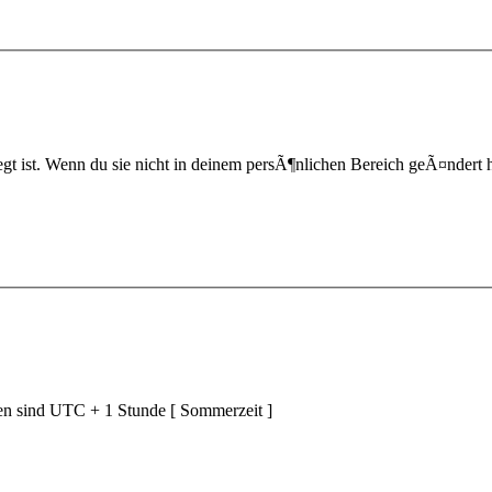
t ist. Wenn du sie nicht in deinem persÃ¶nlichen Bereich geÃ¤ndert hast,
ten sind UTC + 1 Stunde [ Sommerzeit ]