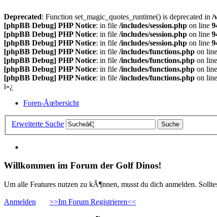
Deprecated
: Function set_magic_quotes_runtime() is deprecated in
/
[phpBB Debug] PHP Notice
: in file
/includes/session.php
on line
9
[phpBB Debug] PHP Notice
: in file
/includes/session.php
on line
9
[phpBB Debug] PHP Notice
: in file
/includes/session.php
on line
9
[phpBB Debug] PHP Notice
: in file
/includes/functions.php
on lin
[phpBB Debug] PHP Notice
: in file
/includes/functions.php
on lin
[phpBB Debug] PHP Notice
: in file
/includes/functions.php
on lin
[phpBB Debug] PHP Notice
: in file
/includes/functions.php
on lin
ï»¿
Foren-Ãœbersicht
Erweiterte Suche
Willkommen im Forum der Golf Dinos!
Um alle Features nutzen zu kÃ¶nnen, musst du dich anmelden. Solltest
Anmelden
>>Im Forum Registrieren<<