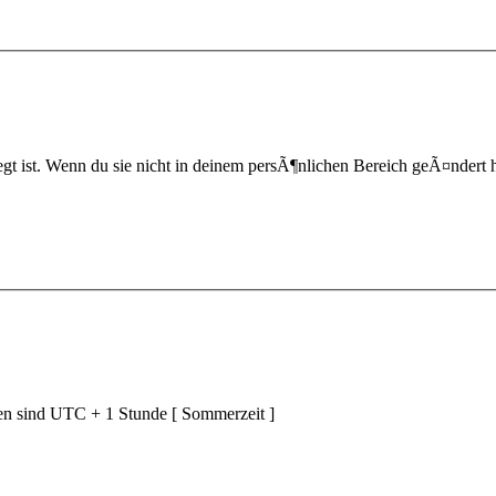
t ist. Wenn du sie nicht in deinem persÃ¶nlichen Bereich geÃ¤ndert hast,
ten sind UTC + 1 Stunde [ Sommerzeit ]