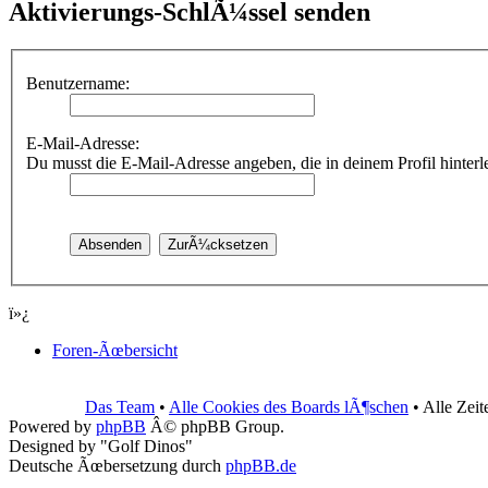
Aktivierungs-SchlÃ¼ssel senden
Benutzername:
E-Mail-Adresse:
Du musst die E-Mail-Adresse angeben, die in deinem Profil hinterleg
ï»¿
Foren-Ãœbersicht
Das Team
•
Alle Cookies des Boards lÃ¶schen
• Alle Zei
Powered by
phpBB
Â© phpBB Group.
Designed by "Golf Dinos"
Deutsche Ãœbersetzung durch
phpBB.de