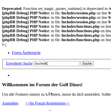
Deprecated
: Function set_magic_quotes_runtime() is deprecated in
/
[phpBB Debug] PHP Notice
: in file
/includes/session.php
on line
9
[phpBB Debug] PHP Notice
: in file
/includes/session.php
on line
9
[phpBB Debug] PHP Notice
: in file
/includes/session.php
on line
9
[phpBB Debug] PHP Notice
: in file
/includes/functions.php
on lin
[phpBB Debug] PHP Notice
: in file
/includes/functions.php
on lin
[phpBB Debug] PHP Notice
: in file
/includes/functions.php
on lin
[phpBB Debug] PHP Notice
: in file
/includes/functions.php
on lin
ï»¿
Foren-Ãœbersicht
Erweiterte Suche
Willkommen im Forum der Golf Dinos!
Um alle Features nutzen zu kÃ¶nnen, musst du dich anmelden. Solltest
Anmelden
>>Im Forum Registrieren<<