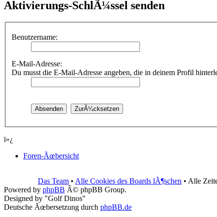
Aktivierungs-SchlÃ¼ssel senden
Benutzername:
E-Mail-Adresse:
Du musst die E-Mail-Adresse angeben, die in deinem Profil hinterleg
ï»¿
Foren-Ãœbersicht
Das Team
•
Alle Cookies des Boards lÃ¶schen
• Alle Zei
Powered by
phpBB
Â© phpBB Group.
Designed by "Golf Dinos"
Deutsche Ãœbersetzung durch
phpBB.de