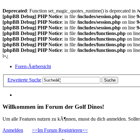
Deprecated
: Function set_magic_quotes_runtime() is deprecated in
/
[phpBB Debug] PHP Notice
: in file
/includes/session.php
on line
9
[phpBB Debug] PHP Notice
: in file
/includes/session.php
on line
9
[phpBB Debug] PHP Notice
: in file
/includes/session.php
on line
9
[phpBB Debug] PHP Notice
: in file
/includes/functions.php
on lin
[phpBB Debug] PHP Notice
: in file
/includes/functions.php
on lin
[phpBB Debug] PHP Notice
: in file
/includes/functions.php
on lin
[phpBB Debug] PHP Notice
: in file
/includes/functions.php
on lin
ï»¿
Foren-Ãœbersicht
Erweiterte Suche
Willkommen im Forum der Golf Dinos!
Um alle Features nutzen zu kÃ¶nnen, musst du dich anmelden. Solltest
Anmelden
>>Im Forum Registrieren<<