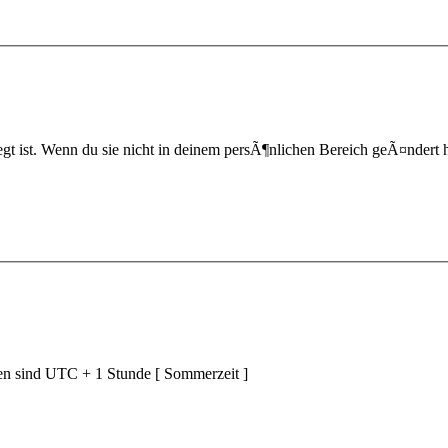
t ist. Wenn du sie nicht in deinem persÃ¶nlichen Bereich geÃ¤ndert hast,
ten sind UTC + 1 Stunde [ Sommerzeit ]