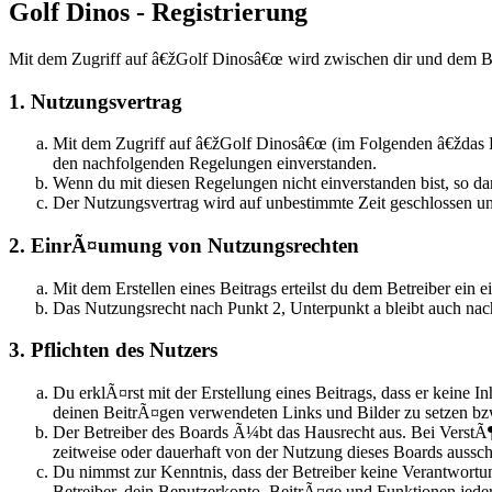
Golf Dinos - Registrierung
Mit dem Zugriff auf â€žGolf Dinosâ€œ wird zwischen dir und dem Be
1. Nutzungsvertrag
Mit dem Zugriff auf â€žGolf Dinosâ€œ (im Folgenden â€ždas B
den nachfolgenden Regelungen einverstanden.
Wenn du mit diesen Regelungen nicht einverstanden bist, so dar
Der Nutzungsvertrag wird auf unbestimmte Zeit geschlossen un
2. EinrÃ¤umung von Nutzungsrechten
Mit dem Erstellen eines Beitrags erteilst du dem Betreiber ei
Das Nutzungsrecht nach Punkt 2, Unterpunkt a bleibt auch n
3. Pflichten des Nutzers
Du erklÃ¤rst mit der Erstellung eines Beitrags, dass er keine I
deinen BeitrÃ¤gen verwendeten Links und Bilder zu setzen b
Der Betreiber des Boards Ã¼bt das Hausrecht aus. Bei Verst
zeitweise oder dauerhaft von der Nutzung dieses Boards aussch
Du nimmst zur Kenntnis, dass der Betreiber keine Verantwortun
Betreiber, dein Benutzerkonto, BeitrÃ¤ge und Funktionen jeder