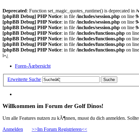
Deprecated
: Function set_magic_quotes_runtime() is deprecated in
/
[phpBB Debug] PHP Notice
: in file
/includes/session.php
on line
9
[phpBB Debug] PHP Notice
: in file
/includes/session.php
on line
9
[phpBB Debug] PHP Notice
: in file
/includes/session.php
on line
9
[phpBB Debug] PHP Notice
: in file
/includes/functions.php
on lin
[phpBB Debug] PHP Notice
: in file
/includes/functions.php
on lin
[phpBB Debug] PHP Notice
: in file
/includes/functions.php
on lin
[phpBB Debug] PHP Notice
: in file
/includes/functions.php
on lin
ï»¿
Foren-Ãœbersicht
Erweiterte Suche
Willkommen im Forum der Golf Dinos!
Um alle Features nutzen zu kÃ¶nnen, musst du dich anmelden. Solltest
Anmelden
>>Im Forum Registrieren<<