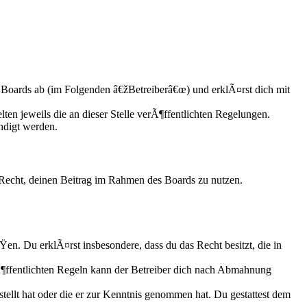
Boards ab (im Folgenden â€žBetreiberâ€œ) und erklÃ¤rst dich mit
ten jeweils die an dieser Stelle verÃ¶ffentlichten Regelungen.
ndigt werden.
s Recht, deinen Beitrag im Rahmen des Boards zu nutzen.
ÃŸen. Du erklÃ¤rst insbesondere, dass du das Recht besitzt, die in
ffentlichten Regeln kann der Betreiber dich nach Abmahnung
tellt hat oder die er zur Kenntnis genommen hat. Du gestattest dem