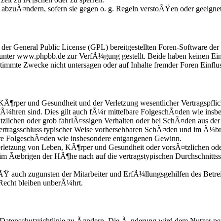
e abzuÃ¤ndern, sofern sie gegen o. g. Regeln verstoÃŸen oder geeigne
r der General Public License (GPL) bereitgestellten Foren-Software 
nter www.phpbb.de zur VerfÃ¼gung gestellt. Beide haben keinen Einfl
mmte Zwecke nicht untersagen oder auf Inhalte fremder Foren Einflu
KÃ¶rper und Gesundheit und der Verletzung wesentlicher Vertragspflic
fÃ¼hren sind. Dies gilt auch fÃ¼r mittelbare FolgeschÃ¤den wie ins
zlichen oder grob fahrlÃ¤ssigen Verhalten oder bei SchÃ¤den aus der
i Vertragsschluss typischer Weise vorhersehbaren SchÃ¤den und im Ã¼b
bare FolgeschÃ¤den wie insbesondere entgangenen Gewinn.
etzung von Leben, KÃ¶rper und Gesundheit oder vorsÃ¤tzlichen oder 
im Ãœbrigen der HÃ¶he nach auf die vertragstypischen Durchschnittss
Ÿ auch zugunsten der Mitarbeiter und ErfÃ¼llungsgehilfen des Betrei
echt bleiben unberÃ¼hrt.
 Datenschutzrichtlinie zu Ã¤ndern. Die Ã„nderung wird dem Nutzer per