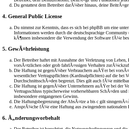
Du gestattest dem Betreiber darÃ¼ber hinaus, deine BeitrÃ¤g
4. General Public License
Du nimmst zur Kenntnis, dass es sich bei phpBB um eine unte
Informationen werden durch die deutschsprachige Community u
kÃ¶nnen insbesondere die Verwendung der Software fÃ¼r besti
5. GewÃ¤hrleistung
Der Betreiber haftet mit Ausnahme der Verletzung von Leben, 
vorsÃ¤tzlichen oder grob fahrlÃ¤ssigen Verhalten zurÃ¼ckzu
Die Haftung ist gegenÃ¼ber Verbrauchern auÃŸer bei vorsÃ¤t
wesentlicher Vertragspflichten (Kardinalpflichten) auf die be
DurchschnittsschÃ¤den begrenzt. Dies gilt auch fÃ¼r mittel
Die Haftung ist gegenÃ¼ber Unternehmern auÃŸer bei der Verl
Vertragsschluss typischerweise vorhersehbaren SchÃ¤den und 
insbesondere entgangenen Gewinn.
Die Haftungsbegrenzung der AbsÃ¤tze a bis c gilt sinngemÃ¤Ã
AnsprÃ¼che fÃ¼r eine Haftung aus zwingendem nationalem R
6. Ã„nderungsvorbehalt
Der Betreiber ist berechtigt, die Nutzungsbedingungen und die