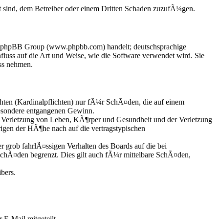
t sind, dem Betreiber oder einem Dritten Schaden zuzufÃ¼gen.
der phpBB Group (www.phpbb.com) handelt; deutschsprachige
uss auf die Art und Weise, wie die Software verwendet wird. Sie
ss nehmen.
hten (Kardinalpflichten) nur fÃ¼r SchÃ¤den, die auf einem
besondere entgangenen Gewinn.
 Verletzung von Leben, KÃ¶rper und Gesundheit und der Verletzung
rigen der HÃ¶he nach auf die vertragstypischen
grob fahrlÃ¤ssigen Verhalten des Boards auf die bei
chÃ¤den begrenzt. Dies gilt auch fÃ¼r mittelbare SchÃ¤den,
bers.
 E-Mail mitgeteilt.