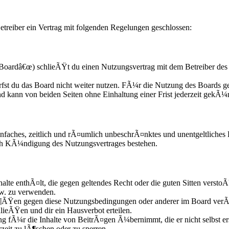
treiber ein Vertrag mit folgenden Regelungen geschlossen:
oardâ€œ) schlieÃŸt du einen Nutzungsvertrag mit dem Betreiber des 
fst du das Board nicht weiter nutzen. FÃ¼r die Nutzung des Boards gel
d kann von beiden Seiten ohne Einhaltung einer Frist jederzeit gekÃ¼
n einfaches, zeitlich und rÃ¤umlich unbeschrÃ¤nktes und unentgeltliche
ach KÃ¼ndigung des Nutzungsvertrages bestehen.
nhalte enthÃ¤lt, die gegen geltendes Recht oder die guten Sitten versto
zw. zu verwenden.
Ã¶ÃŸen gegen diese Nutzungsbedingungen oder anderer im Board verÃ¶
lieÃŸen und dir ein Hausverbot erteilen.
g fÃ¼r die Inhalte von BeitrÃ¤gen Ã¼bernimmt, die er nicht selbst ers
zeit zu lÃ¶schen oder zu sperren.