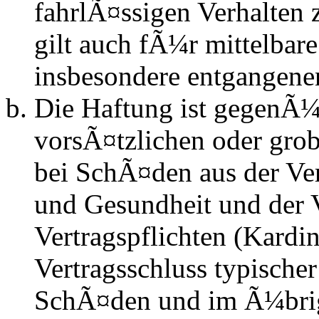
fahrlÃ¤ssigen Verhalten
gilt auch fÃ¼r mittelba
insbesondere entgangen
Die Haftung ist gegenÃ¼
vorsÃ¤tzlichen oder grob
bei SchÃ¤den aus der Ve
und Gesundheit und der V
Vertragspflichten (Kardin
Vertragsschluss typische
SchÃ¤den und im Ã¼brig