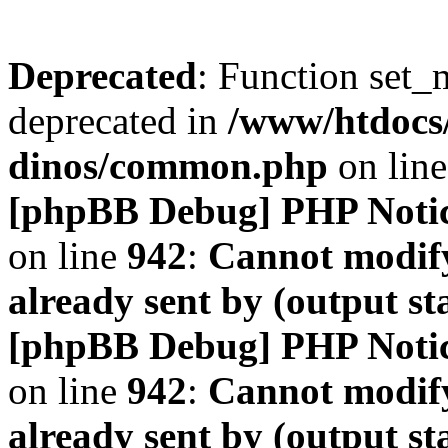
Deprecated
: Function set_
deprecated in
/www/htdocs
dinos/common.php
on lin
[phpBB Debug] PHP Noti
on line
942
:
Cannot modify
already sent by (output s
[phpBB Debug] PHP Noti
on line
942
:
Cannot modify
already sent by (output s