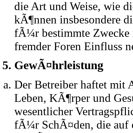
die Art und Weise, wie d
kÃ¶nnen insbesondere d
fÃ¼r bestimmte Zwecke ni
fremder Foren Einfluss 
5. GewÃ¤hrleistung
Der Betreiber haftet mit
Leben, KÃ¶rper und Gesu
wesentlicher Vertragspfli
fÃ¼r SchÃ¤den, die auf 