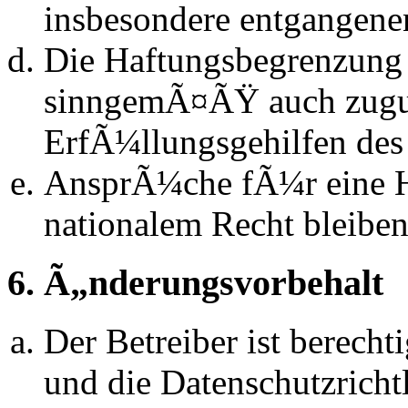
insbesondere entgangen
Die Haftungsbegrenzung d
sinngemÃ¤ÃŸ auch zugun
ErfÃ¼llungsgehilfen des 
AnsprÃ¼che fÃ¼r eine 
nationalem Recht bleibe
6. Ã„nderungsvorbehalt
Der Betreiber ist berech
und die Datenschutzrich