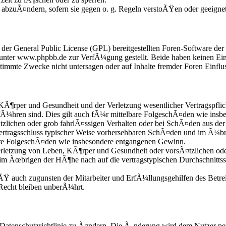
e abzuÃ¤ndern, sofern sie gegen o. g. Regeln verstoÃŸen oder geeigne
r der General Public License (GPL) bereitgestellten Foren-Software 
nter www.phpbb.de zur VerfÃ¼gung gestellt. Beide haben keinen Einfl
mmte Zwecke nicht untersagen oder auf Inhalte fremder Foren Einflu
KÃ¶rper und Gesundheit und der Verletzung wesentlicher Vertragspflic
fÃ¼hren sind. Dies gilt auch fÃ¼r mittelbare FolgeschÃ¤den wie ins
zlichen oder grob fahrlÃ¤ssigen Verhalten oder bei SchÃ¤den aus der
i Vertragsschluss typischer Weise vorhersehbaren SchÃ¤den und im Ã¼b
bare FolgeschÃ¤den wie insbesondere entgangenen Gewinn.
etzung von Leben, KÃ¶rper und Gesundheit oder vorsÃ¤tzlichen oder 
im Ãœbrigen der HÃ¶he nach auf die vertragstypischen Durchschnittss
Ÿ auch zugunsten der Mitarbeiter und ErfÃ¼llungsgehilfen des Betrei
echt bleiben unberÃ¼hrt.
 Datenschutzrichtlinie zu Ã¤ndern. Die Ã„nderung wird dem Nutzer per