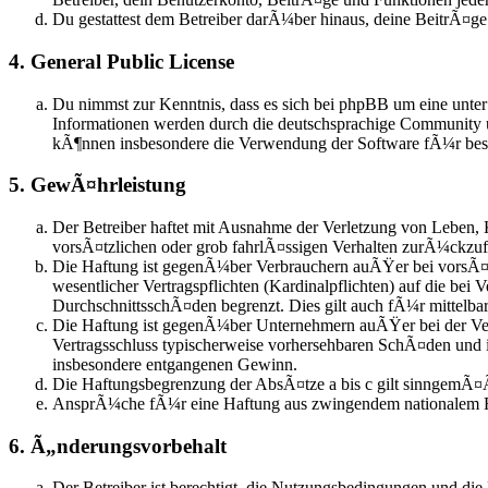
Du gestattest dem Betreiber darÃ¼ber hinaus, deine BeitrÃ¤g
4. General Public License
Du nimmst zur Kenntnis, dass es sich bei phpBB um eine unte
Informationen werden durch die deutschsprachige Community u
kÃ¶nnen insbesondere die Verwendung der Software fÃ¼r besti
5. GewÃ¤hrleistung
Der Betreiber haftet mit Ausnahme der Verletzung von Leben, 
vorsÃ¤tzlichen oder grob fahrlÃ¤ssigen Verhalten zurÃ¼ckzu
Die Haftung ist gegenÃ¼ber Verbrauchern auÃŸer bei vorsÃ¤t
wesentlicher Vertragspflichten (Kardinalpflichten) auf die be
DurchschnittsschÃ¤den begrenzt. Dies gilt auch fÃ¼r mittel
Die Haftung ist gegenÃ¼ber Unternehmern auÃŸer bei der Verl
Vertragsschluss typischerweise vorhersehbaren SchÃ¤den und 
insbesondere entgangenen Gewinn.
Die Haftungsbegrenzung der AbsÃ¤tze a bis c gilt sinngemÃ¤Ã
AnsprÃ¼che fÃ¼r eine Haftung aus zwingendem nationalem R
6. Ã„nderungsvorbehalt
Der Betreiber ist berechtigt, die Nutzungsbedingungen und die