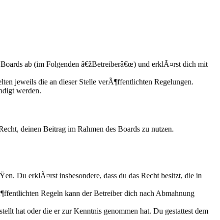
Boards ab (im Folgenden â€žBetreiberâ€œ) und erklÃ¤rst dich mit
ten jeweils die an dieser Stelle verÃ¶ffentlichten Regelungen.
ndigt werden.
s Recht, deinen Beitrag im Rahmen des Boards zu nutzen.
ÃŸen. Du erklÃ¤rst insbesondere, dass du das Recht besitzt, die in
ffentlichten Regeln kann der Betreiber dich nach Abmahnung
tellt hat oder die er zur Kenntnis genommen hat. Du gestattest dem