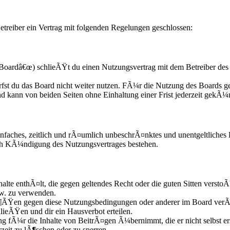
treiber ein Vertrag mit folgenden Regelungen geschlossen:
oardâ€œ) schlieÃŸt du einen Nutzungsvertrag mit dem Betreiber des 
fst du das Board nicht weiter nutzen. FÃ¼r die Nutzung des Boards gel
d kann von beiden Seiten ohne Einhaltung einer Frist jederzeit gekÃ¼
n einfaches, zeitlich und rÃ¤umlich unbeschrÃ¤nktes und unentgeltliche
ach KÃ¼ndigung des Nutzungsvertrages bestehen.
nhalte enthÃ¤lt, die gegen geltendes Recht oder die guten Sitten versto
zw. zu verwenden.
Ã¶ÃŸen gegen diese Nutzungsbedingungen oder anderer im Board verÃ¶
lieÃŸen und dir ein Hausverbot erteilen.
g fÃ¼r die Inhalte von BeitrÃ¤gen Ã¼bernimmt, die er nicht selbst ers
zeit zu lÃ¶schen oder zu sperren.