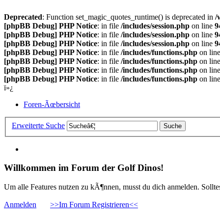
Deprecated
: Function set_magic_quotes_runtime() is deprecated in
/
[phpBB Debug] PHP Notice
: in file
/includes/session.php
on line
9
[phpBB Debug] PHP Notice
: in file
/includes/session.php
on line
9
[phpBB Debug] PHP Notice
: in file
/includes/session.php
on line
9
[phpBB Debug] PHP Notice
: in file
/includes/functions.php
on lin
[phpBB Debug] PHP Notice
: in file
/includes/functions.php
on lin
[phpBB Debug] PHP Notice
: in file
/includes/functions.php
on lin
[phpBB Debug] PHP Notice
: in file
/includes/functions.php
on lin
ï»¿
Foren-Ãœbersicht
Erweiterte Suche
Willkommen im Forum der Golf Dinos!
Um alle Features nutzen zu kÃ¶nnen, musst du dich anmelden. Solltest
Anmelden
>>Im Forum Registrieren<<