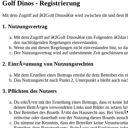
Golf Dinos - Registrierung
Mit dem Zugriff auf â€žGolf Dinosâ€œ wird zwischen dir und dem Be
1. Nutzungsvertrag
Mit dem Zugriff auf â€žGolf Dinosâ€œ (im Folgenden â€ždas B
den nachfolgenden Regelungen einverstanden.
Wenn du mit diesen Regelungen nicht einverstanden bist, so dar
Der Nutzungsvertrag wird auf unbestimmte Zeit geschlossen un
2. EinrÃ¤umung von Nutzungsrechten
Mit dem Erstellen eines Beitrags erteilst du dem Betreiber ei
Das Nutzungsrecht nach Punkt 2, Unterpunkt a bleibt auch n
3. Pflichten des Nutzers
Du erklÃ¤rst mit der Erstellung eines Beitrags, dass er keine I
deinen BeitrÃ¤gen verwendeten Links und Bilder zu setzen b
Der Betreiber des Boards Ã¼bt das Hausrecht aus. Bei Verst
zeitweise oder dauerhaft von der Nutzung dieses Boards aussch
Du nimmst zur Kenntnis, dass der Betreiber keine Verantwortun
Betreiber, dein Benutzerkonto, BeitrÃ¤ge und Funktionen jeder