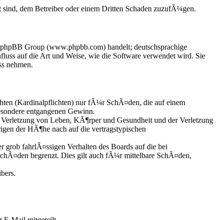
t sind, dem Betreiber oder einem Dritten Schaden zuzufÃ¼gen.
der phpBB Group (www.phpbb.com) handelt; deutschsprachige
uss auf die Art und Weise, wie die Software verwendet wird. Sie
ss nehmen.
hten (Kardinalpflichten) nur fÃ¼r SchÃ¤den, die auf einem
besondere entgangenen Gewinn.
 Verletzung von Leben, KÃ¶rper und Gesundheit und der Verletzung
rigen der HÃ¶he nach auf die vertragstypischen
grob fahrlÃ¤ssigen Verhalten des Boards auf die bei
chÃ¤den begrenzt. Dies gilt auch fÃ¼r mittelbare SchÃ¤den,
bers.
 E-Mail mitgeteilt.