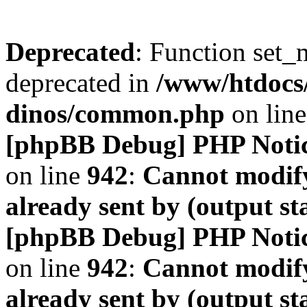
Deprecated
: Function set_
deprecated in
/www/htdocs
dinos/common.php
on lin
[phpBB Debug] PHP Noti
on line
942
:
Cannot modify
already sent by (output s
[phpBB Debug] PHP Noti
on line
942
:
Cannot modify
already sent by (output s