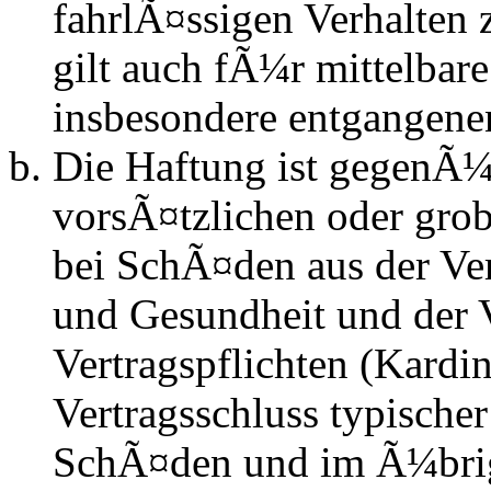
fahrlÃ¤ssigen Verhalten
gilt auch fÃ¼r mittelba
insbesondere entgangen
Die Haftung ist gegenÃ¼
vorsÃ¤tzlichen oder grob
bei SchÃ¤den aus der Ve
und Gesundheit und der V
Vertragspflichten (Kardin
Vertragsschluss typische
SchÃ¤den und im Ã¼brig