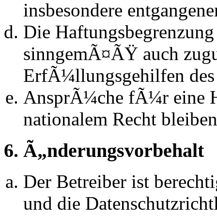
insbesondere entgangen
Die Haftungsbegrenzung d
sinngemÃ¤ÃŸ auch zugun
ErfÃ¼llungsgehilfen des 
AnsprÃ¼che fÃ¼r eine 
nationalem Recht bleibe
6. Ã„nderungsvorbehalt
Der Betreiber ist berech
und die Datenschutzrich