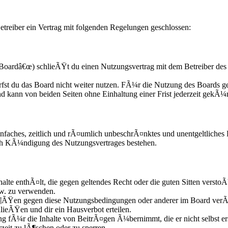
treiber ein Vertrag mit folgenden Regelungen geschlossen:
oardâ€œ) schlieÃŸt du einen Nutzungsvertrag mit dem Betreiber des 
fst du das Board nicht weiter nutzen. FÃ¼r die Nutzung des Boards gel
d kann von beiden Seiten ohne Einhaltung einer Frist jederzeit gekÃ¼
n einfaches, zeitlich und rÃ¤umlich unbeschrÃ¤nktes und unentgeltliche
ach KÃ¼ndigung des Nutzungsvertrages bestehen.
nhalte enthÃ¤lt, die gegen geltendes Recht oder die guten Sitten versto
zw. zu verwenden.
Ã¶ÃŸen gegen diese Nutzungsbedingungen oder anderer im Board verÃ¶
lieÃŸen und dir ein Hausverbot erteilen.
g fÃ¼r die Inhalte von BeitrÃ¤gen Ã¼bernimmt, die er nicht selbst ers
zeit zu lÃ¶schen oder zu sperren.