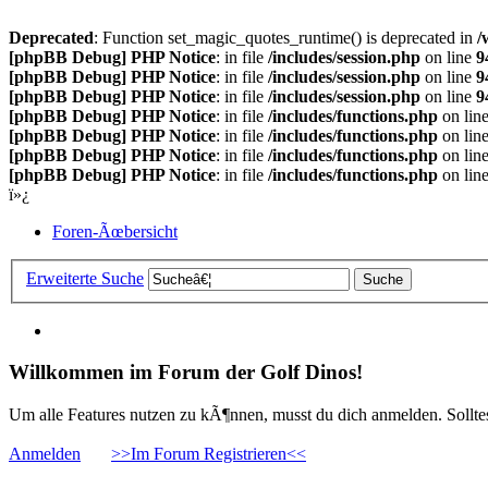
Deprecated
: Function set_magic_quotes_runtime() is deprecated in
/
[phpBB Debug] PHP Notice
: in file
/includes/session.php
on line
9
[phpBB Debug] PHP Notice
: in file
/includes/session.php
on line
9
[phpBB Debug] PHP Notice
: in file
/includes/session.php
on line
9
[phpBB Debug] PHP Notice
: in file
/includes/functions.php
on lin
[phpBB Debug] PHP Notice
: in file
/includes/functions.php
on lin
[phpBB Debug] PHP Notice
: in file
/includes/functions.php
on lin
[phpBB Debug] PHP Notice
: in file
/includes/functions.php
on lin
ï»¿
Foren-Ãœbersicht
Erweiterte Suche
Willkommen im Forum der Golf Dinos!
Um alle Features nutzen zu kÃ¶nnen, musst du dich anmelden. Solltest
Anmelden
>>Im Forum Registrieren<<