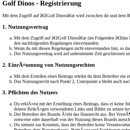
Golf Dinos - Registrierung
Mit dem Zugriff auf â€žGolf Dinosâ€œ wird zwischen dir und dem Be
1. Nutzungsvertrag
Mit dem Zugriff auf â€žGolf Dinosâ€œ (im Folgenden â€ždas B
den nachfolgenden Regelungen einverstanden.
Wenn du mit diesen Regelungen nicht einverstanden bist, so dar
Der Nutzungsvertrag wird auf unbestimmte Zeit geschlossen un
2. EinrÃ¤umung von Nutzungsrechten
Mit dem Erstellen eines Beitrags erteilst du dem Betreiber ei
Das Nutzungsrecht nach Punkt 2, Unterpunkt a bleibt auch n
3. Pflichten des Nutzers
Du erklÃ¤rst mit der Erstellung eines Beitrags, dass er keine I
deinen BeitrÃ¤gen verwendeten Links und Bilder zu setzen b
Der Betreiber des Boards Ã¼bt das Hausrecht aus. Bei Verst
zeitweise oder dauerhaft von der Nutzung dieses Boards aussch
Du nimmst zur Kenntnis, dass der Betreiber keine Verantwortun
Betreiber, dein Benutzerkonto, BeitrÃ¤ge und Funktionen jeder