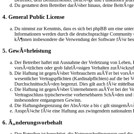
Du gestattest dem Betreiber darÃ¼ber hinaus, deine BeitrÃ¤g
4. General Public License
Du nimmst zur Kenntnis, dass es sich bei phpBB um eine unte
Informationen werden durch die deutschsprachige Community u
kÃ¶nnen insbesondere die Verwendung der Software fÃ¼r besti
5. GewÃ¤hrleistung
Der Betreiber haftet mit Ausnahme der Verletzung von Leben, 
vorsÃ¤tzlichen oder grob fahrlÃ¤ssigen Verhalten zurÃ¼ckzu
Die Haftung ist gegenÃ¼ber Verbrauchern auÃŸer bei vorsÃ¤t
wesentlicher Vertragspflichten (Kardinalpflichten) auf die be
DurchschnittsschÃ¤den begrenzt. Dies gilt auch fÃ¼r mittel
Die Haftung ist gegenÃ¼ber Unternehmern auÃŸer bei der Verl
Vertragsschluss typischerweise vorhersehbaren SchÃ¤den und 
insbesondere entgangenen Gewinn.
Die Haftungsbegrenzung der AbsÃ¤tze a bis c gilt sinngemÃ¤Ã
AnsprÃ¼che fÃ¼r eine Haftung aus zwingendem nationalem R
6. Ã„nderungsvorbehalt
Der Betreiber ist berechtigt, die Nutzungsbedingungen und die