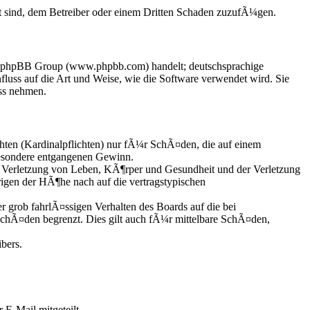
t sind, dem Betreiber oder einem Dritten Schaden zuzufÃ¼gen.
der phpBB Group (www.phpbb.com) handelt; deutschsprachige
uss auf die Art und Weise, wie die Software verwendet wird. Sie
ss nehmen.
hten (Kardinalpflichten) nur fÃ¼r SchÃ¤den, die auf einem
besondere entgangenen Gewinn.
 Verletzung von Leben, KÃ¶rper und Gesundheit und der Verletzung
rigen der HÃ¶he nach auf die vertragstypischen
grob fahrlÃ¤ssigen Verhalten des Boards auf die bei
chÃ¤den begrenzt. Dies gilt auch fÃ¼r mittelbare SchÃ¤den,
bers.
 E-Mail mitgeteilt.