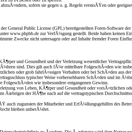
e abzuÃ¤ndern, sofern sie gegen o. g. Regeln verstoÃŸen oder geeigne
r der General Public License (GPL) bereitgestellten Foren-Software 
nter www.phpbb.de zur VerfÃ¼gung gestellt. Beide haben keinen Einfl
mmte Zwecke nicht untersagen oder auf Inhalte fremder Foren Einflu
KÃ¶rper und Gesundheit und der Verletzung wesentlicher Vertragspflic
fÃ¼hren sind. Dies gilt auch fÃ¼r mittelbare FolgeschÃ¤den wie ins
zlichen oder grob fahrlÃ¤ssigen Verhalten oder bei SchÃ¤den aus der
i Vertragsschluss typischer Weise vorhersehbaren SchÃ¤den und im Ã¼b
bare FolgeschÃ¤den wie insbesondere entgangenen Gewinn.
etzung von Leben, KÃ¶rper und Gesundheit oder vorsÃ¤tzlichen oder 
im Ãœbrigen der HÃ¶he nach auf die vertragstypischen Durchschnittss
Ÿ auch zugunsten der Mitarbeiter und ErfÃ¼llungsgehilfen des Betrei
echt bleiben unberÃ¼hrt.
 Datenschutzrichtlinie zu Ã¤ndern. Die Ã„nderung wird dem Nutzer per