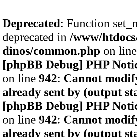
Deprecated
: Function set_
deprecated in
/www/htdocs
dinos/common.php
on lin
[phpBB Debug] PHP Noti
on line
942
:
Cannot modify
already sent by (output s
[phpBB Debug] PHP Noti
on line
942
:
Cannot modify
already sent by (output s