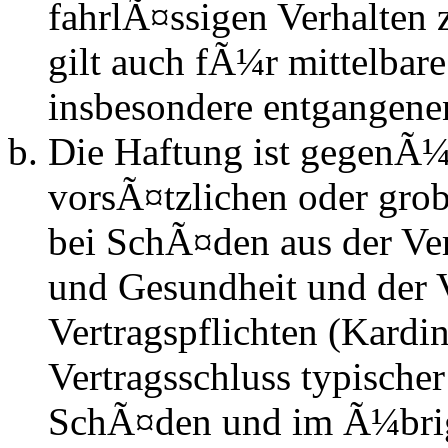
fahrlÃ¤ssigen Verhalten
gilt auch fÃ¼r mittelba
insbesondere entgangen
Die Haftung ist gegenÃ¼
vorsÃ¤tzlichen oder grob
bei SchÃ¤den aus der Ve
und Gesundheit und der V
Vertragspflichten (Kardin
Vertragsschluss typische
SchÃ¤den und im Ã¼brig