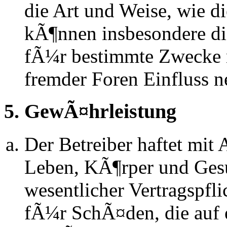
die Art und Weise, wie d
kÃ¶nnen insbesondere d
fÃ¼r bestimmte Zwecke ni
fremder Foren Einfluss 
5. GewÃ¤hrleistung
Der Betreiber haftet mit
Leben, KÃ¶rper und Gesu
wesentlicher Vertragspfli
fÃ¼r SchÃ¤den, die auf 