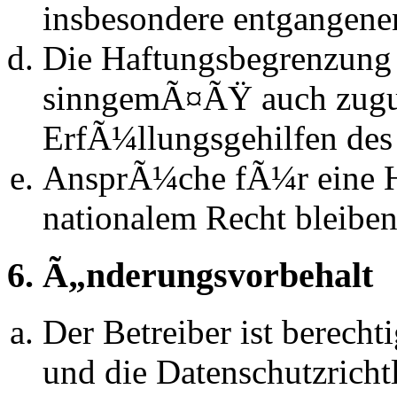
insbesondere entgangen
Die Haftungsbegrenzung d
sinngemÃ¤ÃŸ auch zugun
ErfÃ¼llungsgehilfen des 
AnsprÃ¼che fÃ¼r eine 
nationalem Recht bleibe
6. Ã„nderungsvorbehalt
Der Betreiber ist berech
und die Datenschutzrich