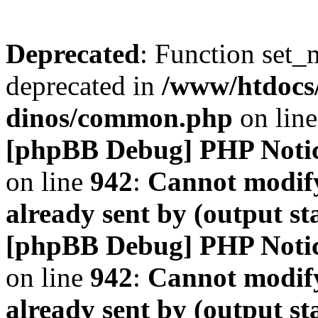
Deprecated
: Function set_
deprecated in
/www/htdocs
dinos/common.php
on lin
[phpBB Debug] PHP Noti
on line
942
:
Cannot modify
already sent by (output s
[phpBB Debug] PHP Noti
on line
942
:
Cannot modify
already sent by (output s