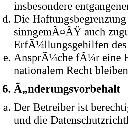
insbesondere entgangen
Die Haftungsbegrenzung d
sinngemÃ¤ÃŸ auch zugun
ErfÃ¼llungsgehilfen des 
AnsprÃ¼che fÃ¼r eine 
nationalem Recht bleibe
6. Ã„nderungsvorbehalt
Der Betreiber ist berech
und die Datenschutzrich