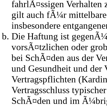
fahrlÃ¤ssigen Verhalten
gilt auch fÃ¼r mittelba
insbesondere entgangen
Die Haftung ist gegenÃ¼
vorsÃ¤tzlichen oder grob
bei SchÃ¤den aus der Ve
und Gesundheit und der V
Vertragspflichten (Kardin
Vertragsschluss typische
SchÃ¤den und im Ã¼brig