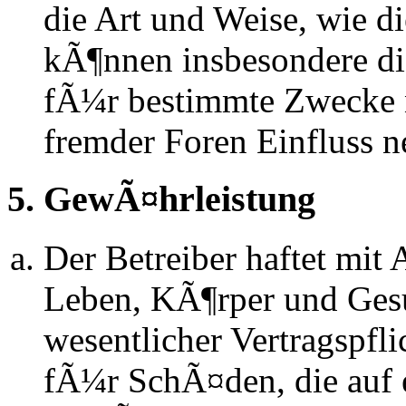
die Art und Weise, wie d
kÃ¶nnen insbesondere d
fÃ¼r bestimmte Zwecke ni
fremder Foren Einfluss 
5. GewÃ¤hrleistung
Der Betreiber haftet mit
Leben, KÃ¶rper und Gesu
wesentlicher Vertragspfli
fÃ¼r SchÃ¤den, die auf 